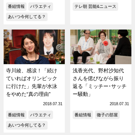
番組情報
バラエティ
テレ朝 芸能&ニュース
あいつ今何してる？
寺川綾、感涙！「続け
浅香光代、野村沙知代
ていればオリンピック
さんを偲びながら振り
に行けた」先輩が水泳
返る「ミッチー･サッチ
をやめた“真の理由”
ー騒動」
2018.07.31
2018.07.31
番組情報
バラエティ
番組情報
徹子の部屋
あいつ今何してる？