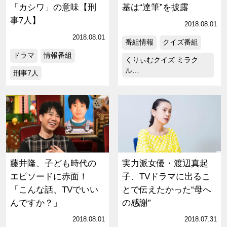
「カシワ」の意味【刑
基は“達筆”を披露
事7人】
2018.08.01
2018.08.01
番組情報
クイズ番組
ドラマ
情報番組
くりぃむクイズ ミラク
ル…
刑事7人
藤井隆、子ども時代の
実力派女優・渡辺真起
エピソードに赤面！
子、TVドラマに出るこ
「こんな話、TVでいい
とで伝えたかった“母へ
んですか？」
の感謝”
2018.08.01
2018.07.31