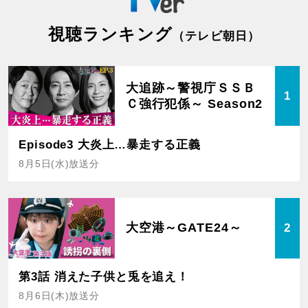
視聴ランキング
（テレビ朝日）
大追跡～警視庁ＳＳＢ
1
Ｃ強行犯係～ Season2
Episode3 大炎上…暴走する正義
8月5日(水)放送分
大空港～GATE24～
2
第3話 消えた子供と兎を追え！
8月6日(木)放送分