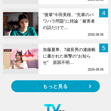
4
“後輩”今田美桜、“先輩のパ
ワハラ問題”に持論「被害者
の話だけで…
2026.08.05
5
加藤夏希、7歳長男の連絡帳
に書かれた衝撃の“お知ら
せ” 原因不明…
2026.08.05
もっと見る