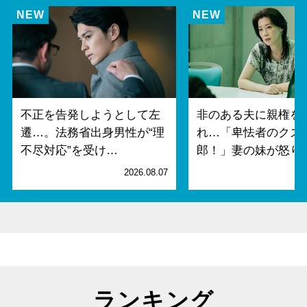
不正を告発しようとして左
非のある夫に親権を
遷…。法務省出身男性が“理
れ…「卑怯者のクズ
不尽対応”を受け…
郎！」妻の妹が怒り
2026.08.07
2
ランキング