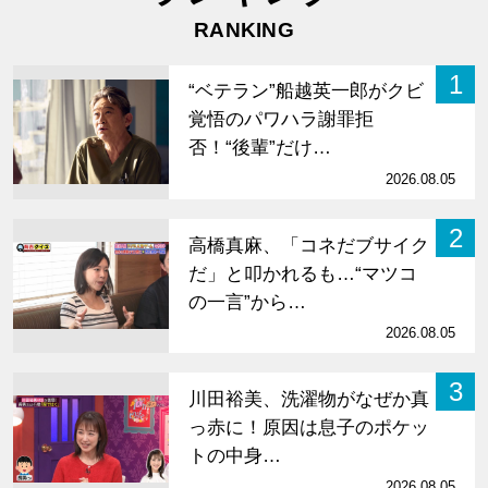
RANKING
1
“ベテラン”船越英一郎がクビ
覚悟のパワハラ謝罪拒
否！“後輩”だけ…
2026.08.05
2
高橋真麻、「コネだブサイク
だ」と叩かれるも…“マツコ
の一言”から…
2026.08.05
3
川田裕美、洗濯物がなぜか真
っ赤に！原因は息子のポケッ
トの中身…
2026.08.05