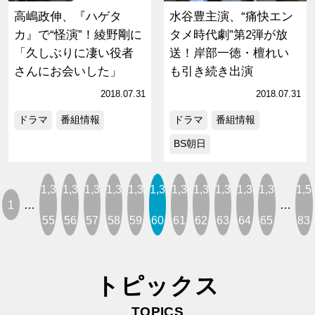
高嶋政伸、『ハゲタ
水谷豊主演、“痛快エン
カ』で“怪演”！綾野剛に
タメ時代劇”第2弾が放
「久しぶりに凄い役者
送！岸部一徳・檀れい
さんにお会いした」
も引き続き出演
2018.07.31
2018.07.31
ドラマ
番組情報
ドラマ
番組情報
BS朝日
1,3
1,3
1,3
1,3
1,3
1,3
1,3
1,3
1,3
1,3
1,3
1,5
1
…
…
55
56
57
58
59
60
61
62
63
64
65
83
トピックス
TOPICS