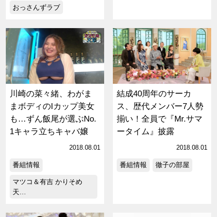
おっさんずラブ
川崎の菜々緒、わがま
結成40周年のサーカ
まボディのIカップ美女
ス、歴代メンバー7人勢
も…ずん飯尾が選ぶNo.
揃い！全員で『Mr.サマ
1キャラ立ちキャバ嬢
ータイム』披露
2018.08.01
2018.08.01
番組情報
番組情報
徹子の部屋
マツコ＆有吉 かりそめ
天…