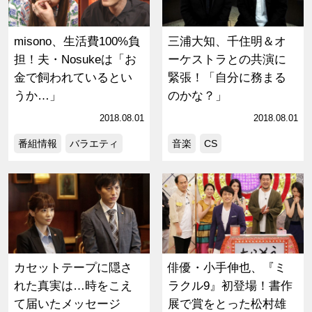
misono、生活費100%負
三浦大知、千住明＆オ
担！夫・Nosukeは「お
ーケストラとの共演に
金で飼われているとい
緊張！「自分に務まる
うか…」
のかな？」
2018.08.01
2018.08.01
番組情報
バラエティ
音楽
CS
カセットテープに隠さ
俳優・小手伸也、『ミ
れた真実は…時をこえ
ラクル9』初登場！書作
て届いたメッセージ
展で賞をとった松村雄