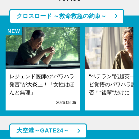
クロスロード ～救命救急の約束～
レジェンド医師の“パワハラ
“ベテラン”船越英一
発言”が大炎上！「女性はほ
ビ覚悟のパワハラ謝
んと無理」「…
否！“後輩”だけに…
2026.08.06
2
大空港～GATE24～