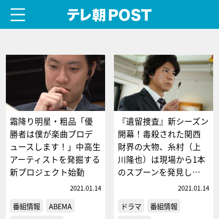
menu
テレ朝POST
霜降り明星・粗品「優
『遺留捜査』新シーズン
勝者は僕が楽曲プロデ
開幕！毒殺された関西
ュースします！」中高生
財界の大物、糸村（上
アーティストを発掘する
川隆也）は現場から1本
新プロジェクト始動
のスプーンを発見し…
2021.01.14
2021.01.14
番組情報
ABEMA
ドラマ
番組情報