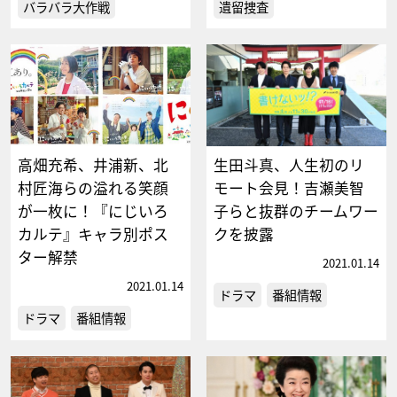
バラバラ大作戦
遺留捜査
高畑充希、井浦新、北
生田斗真、人生初のリ
村匠海らの溢れる笑顔
モート会見！吉瀬美智
が一枚に！『にじいろ
子らと抜群のチームワー
カルテ』キャラ別ポス
クを披露
ター解禁
2021.01.14
2021.01.14
ドラマ
番組情報
ドラマ
番組情報