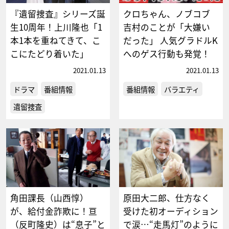
『遺留捜査』シリーズ誕
クロちゃん、ノブコブ
生10周年！上川隆也「1
吉村のことが「大嫌い
本1本を重ねてきて、こ
だった」 人気グラドルK
こにたどり着いた」
へのゲス行動も発覚！
2021.01.13
2021.01.13
ドラマ
番組情報
番組情報
バラエティ
遺留捜査
角田課長（山西惇）
原田大二郎、仕方なく
が、給付金詐欺に！亘
受けた初オーディション
（反町隆史）は“息子”と
で涙…“走馬灯”のように