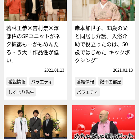
若林正恭×吉村崇×澤
岸本加世子、83歳の父
部佑のSPユニットがネ
と同居し介護。入浴介
タ披露も…かもめんた
助で役立ったのは、50
る・う大「作品性が低
歳ではじめた“キックボ
い」
クシング”
2021.01.13
2021.01.13
番組情報
バラエティ
番組情報
徹子の部屋
しくじり先生
バラエティ