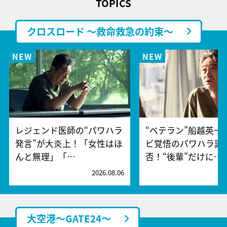
TOPICS
クロスロード ～救命救急の約束～
レジェンド医師の“パワハラ
“ベテラン”船越英一
発言”が大炎上！「女性はほ
ビ覚悟のパワハラ謝
んと無理」「…
否！“後輩”だけに…
2026.08.06
2
大空港～GATE24～