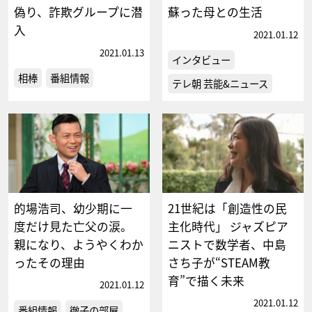
偽り、詐欺グループに潜
蘇った母との生活
入
2021.01.12
2021.01.13
インタビュー
相棒
番組情報
テレ朝 芸能&ニュース
的場浩司、幼少期に一
21世紀は「創造性の民
度だけ見た亡父の涙。
主化時代」 ジャズピア
親になり、ようやくわか
ニストで数学者、中島
ったその理由
さち子が“STEAM教
育”で描く未来
2021.01.12
2021.01.12
番組情報
徹子の部屋