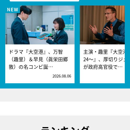
ドラマ『大空港』、万智
主演・趣里『大空港～
（趣里）＆早見（眞栄田郷
24～』、厚切りジェ
敦）の名コンビ誕…
が政府高官役で…
2026.08.06
2