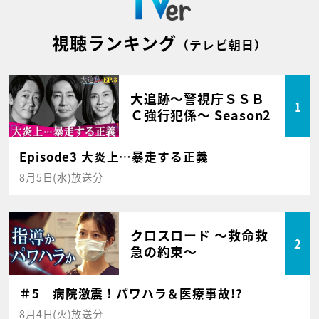
視聴ランキング
（テレビ朝日）
大追跡～警視庁ＳＳＢ
1
Ｃ強行犯係～ Season2
Episode3 大炎上…暴走する正義
8月5日(水)放送分
クロスロード ～救命救
2
急の約束～
＃5 病院激震！パワハラ＆医療事故!?
8月4日(火)放送分