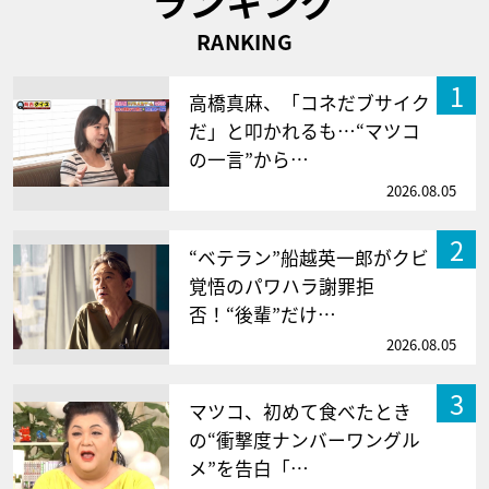
ランキング
RANKING
1
高橋真麻、「コネだブサイク
だ」と叩かれるも…“マツコ
の一言”から…
2026.08.05
2
“ベテラン”船越英一郎がクビ
覚悟のパワハラ謝罪拒
否！“後輩”だけ…
2026.08.05
3
マツコ、初めて食べたとき
の“衝撃度ナンバーワングル
メ”を告白「…