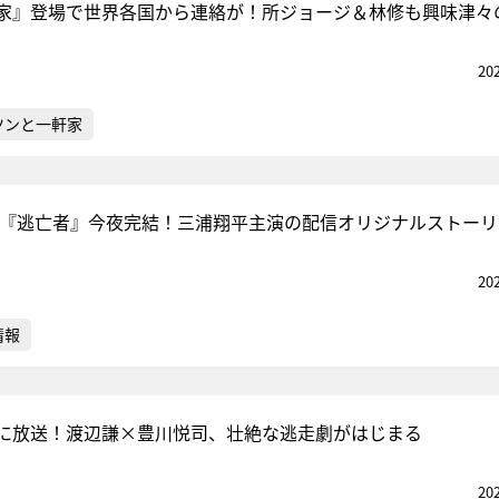
家』登場で世界各国から連絡が！所ジョージ＆林修も興味津々
20
ツンと一軒家
P『逃亡者』今夜完結！三浦翔平主演の配信オリジナルストーリ
20
情報
に放送！渡辺謙×豊川悦司、壮絶な逃走劇がはじまる
20