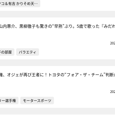
ツコ＆有吉 かりそめ天…
山内惠介、黒柳徹子も驚きの“早熟”ぶり。5歳で歌った『みだ
20
子の部屋
バラエティ
権、オジェが再び王者に！トヨタの“フォア・ザ・チーム”判断
20
リー選手権
モータースポーツ