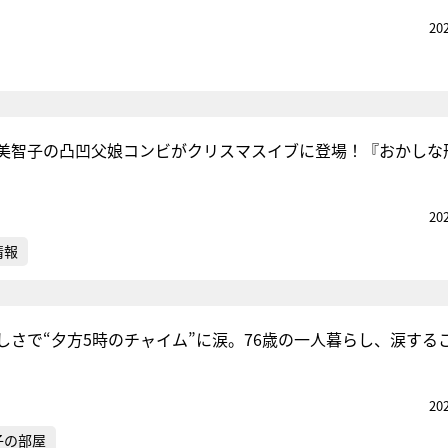
20
美智子の凸凹父娘コンビがクリスマスイブに登場！『おかしな
20
情報
しさで“夕方5時のチャイム”に涙。76歳の一人暮らし、涙する
20
子の部屋