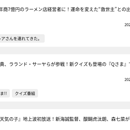
年商7億円のラーメン店経営者に！運命を変えた“救世主”との
20
レアさんを連れてきた。
飛貴、ラランド・サーヤらが参戦！新クイズも登場の『Qさま』
20
ま!!
クイズ番組
に『天気の子』地上波初放送！新海誠監督、醍醐虎汰朗、森七菜