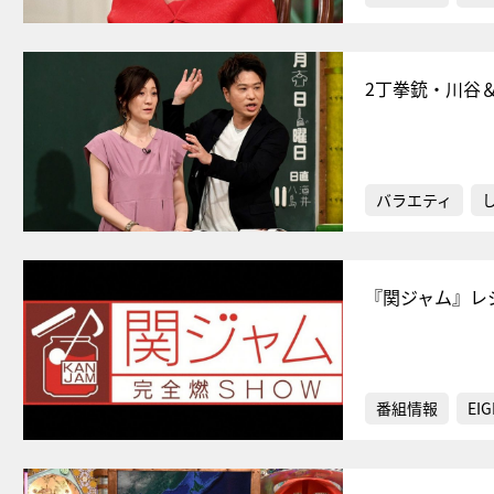
2丁拳銃・川谷
バラエティ
『関ジャム』レ
番組情報
EIG