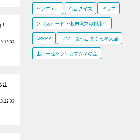
バラエティ
有吉クイズ
ドラマ
クロスロード ～救命救急の約束～
白！
ABEMA
マツコ＆有吉 かりそめ天国
20.12.06
出川一茂ホラン☆フシギの会
放出
20.12.06