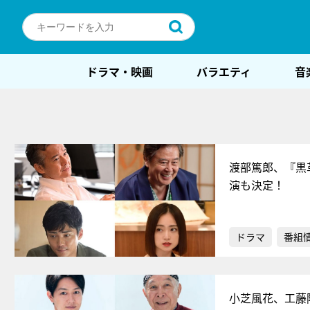
ドラマ・映画
バラエティ
音
渡部篤郎、『黒
演も決定！
ドラマ
番組
小芝風花、工藤