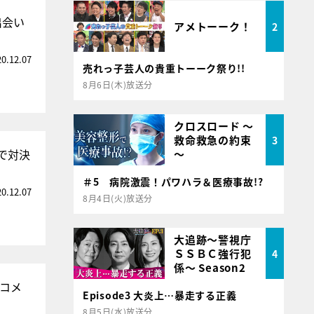
出会い
アメトーーク！
2
20.12.07
売れっ子芸人の貴重トーーク祭り!!
8月6日(木)放送分
クロスロード ～
救命救急の約束
3
で対決
～
＃5 病院激震！パワハラ＆医療事故!?
20.12.07
8月4日(火)放送分
大追跡～警視庁
ＳＳＢＣ強行犯
4
係～ Season2
がコメ
Episode3 大炎上…暴走する正義
8月5日(水)放送分