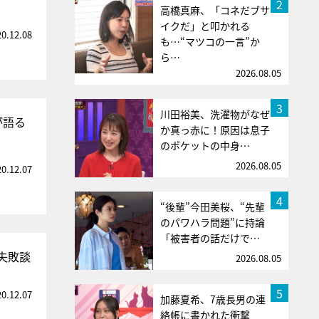
2
高橋真麻、「コネだブサ
イクだ」と叩かれる
20.12.08
も…“マツコの一言”か
ら…
2026.08.05
3
川田裕美、洗濯物がなぜ
が語る
か真っ赤に！原因は息子
のポケットの中身…
2026.08.05
20.12.07
4
“後輩”今田美桜、“先輩
のパワハラ問題”に持論
「被害者の話だけで…
失敗談
2026.08.05
5
20.12.07
加藤夏希、7歳長男の連
絡帳に書かれた衝撃