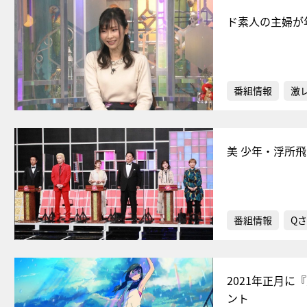
ド素人の主婦が
番組情報
激
美 少年・浮所
番組情報
Qさ
2021年正月
ント