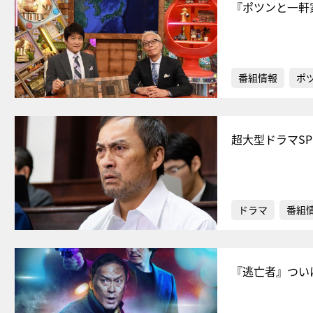
『ポツンと一軒
番組情報
ポ
超大型ドラマS
ドラマ
番組
『逃亡者』つい