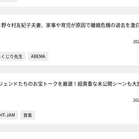
＆野々村友紀子夫妻、家事や育児が原因で離婚危機の過去を激
20
しくじり先生
ABEMA
ジェンドたちのお宝トークを厳選！超貴重な未公開シーンも大
20
HT-JAM
音楽