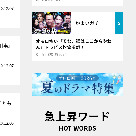
20.12.07
かまいガチ
5
オモロ怖い「でな、話はここからやね
刑事』
ん」トラビス松倉参戦！
8月5日(水)放送分
20.12.07
ことも
急上昇ワード
20.12.06
HOT WORDS