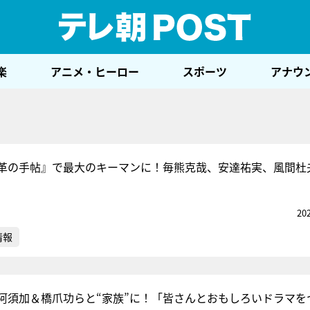
テレ
楽
アニメ・ヒーロー
スポーツ
アナウ
革の手帖』で最大のキーマンに！毎熊克哉、安達祐実、風間杜
20
情報
阿須加＆橋爪功らと“家族”に！「皆さんとおもしろいドラマを