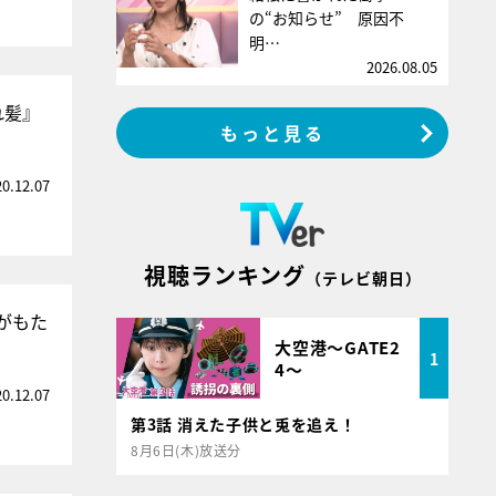
の“お知らせ” 原因不
明…
2026.08.05
れ髪』
もっと見る
20.12.07
視聴ランキング
（テレビ朝日）
がもた
大空港～GATE2
1
4～
20.12.07
第3話 消えた子供と兎を追え！
8月6日(木)放送分