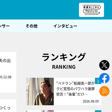
朝POST
ンサー
その他
インタビュー
ランキング
夫の出
RANKING
20.12.08
1
“ベテラン”船越英一郎が
クビ覚悟のパワハラ謝罪
拒否！“後輩”だけ…
2026.08.05
つくっ