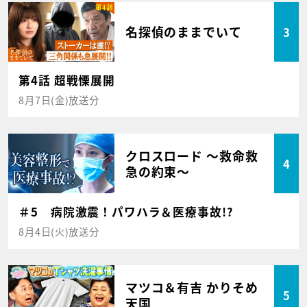
名探偵のままでいて
3
第4話 超戦慄展開
8月7日(金)放送分
クロスロード ～救命救
4
急の約束～
＃5 病院激震！パワハラ＆医療事故!?
8月4日(火)放送分
マツコ＆有吉 かりそめ
5
天国