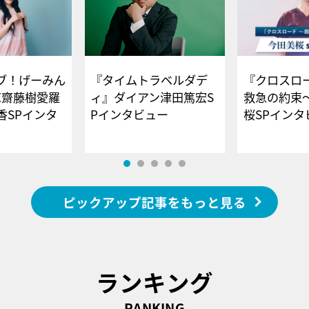
ブ！げーみん
『タイムトラベルダデ
『クロスロー
E齋藤樹愛羅
ィ』ダイアン津田篤宏S
救急の約束
香SPインタ
Pインタビュー
桜SPイ
ピックアップ記事をもっと見る
ランキング
RANKING