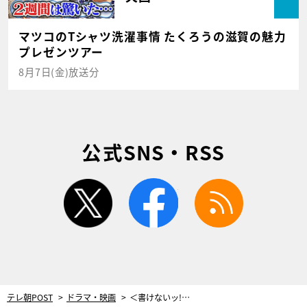
マツコのTシャツ洗濯事情 たくろうの滋賀の魅力
プレゼンツアー
8月7日(金)放送分
公式SNS・RSS
twitter
facebook
rss
テレ朝POST
ドラマ・映画
＜書けないッ!?＞妻・奈美（吉瀬美智子）、バンパイアもの小説を引き受けることになり悩む