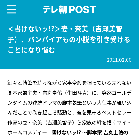
menu
テレ朝POST
＜書けないッ!?＞妻・奈美（吉瀬美智
子）、バンパイアもの小説を引き受ける
ことになり悩む
2021.02.06
細々と執筆を続けながら家事全般を担っている売れない
脚本家兼主夫・吉丸圭佑（生田斗真）に、突然ゴールデ
ンタイムの連続ドラマの脚本執筆という大仕事が舞い込
んだことで巻き起こる騒動と、彼を見守るベストセラー
作家の妻・奈美（吉瀬美智子）ら家族の絆を描くマイ・
ホームコメディー
『書けないッ!? ～脚本家 吉丸圭佑の