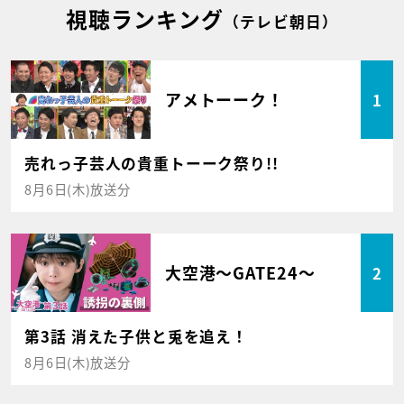
視聴ランキング
（テレビ朝日）
アメトーーク！
1
売れっ子芸人の貴重トーーク祭り!!
8月6日(木)放送分
大空港～GATE24～
2
第3話 消えた子供と兎を追え！
8月6日(木)放送分