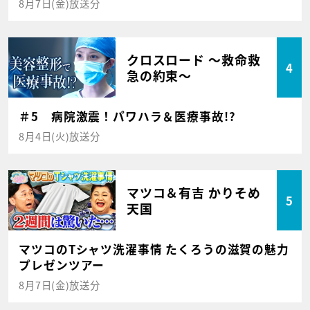
8月7日(金)放送分
クロスロード ～救命救
4
急の約束～
＃5 病院激震！パワハラ＆医療事故!?
8月4日(火)放送分
マツコ＆有吉 かりそめ
5
天国
マツコのTシャツ洗濯事情 たくろうの滋賀の魅力
プレゼンツアー
8月7日(金)放送分