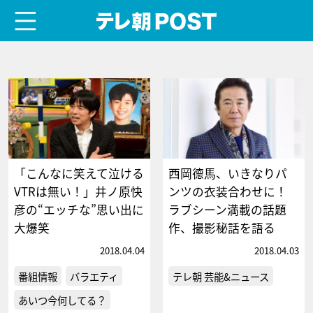
menu
テレ朝POST
「こんなに笑えて泣ける
西岡德馬、いきなりパ
VTRは無い！」井ノ原快
ンツの衣装合わせに！
彦の“エッチな”思い出に
ラブシーン満載の話題
大爆笑
作、撮影秘話を語る
2018.04.04
2018.04.03
番組情報
バラエティ
テレ朝 芸能&ニュース
あいつ今何してる？