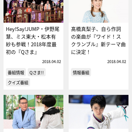
Hey!Say!JUMP・伊野尾
髙橋真梨子、自ら作詞
慧、ミス東大・松本有
の楽曲が『ワイド！ス
紗も参戦！2018年度最
クランブル』新テーマ曲
初の『Qさま』
に決定！
2018.04.02
2018.04.02
番組情報
Qさま!!
情報番組
クイズ番組