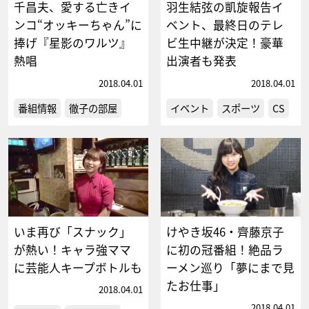
千昌夫、愛する亡きイ
羽生結弦の凱旋報告イ
ンコ“オッキーちゃん”に
ベント、最終日のテレ
捧げ『星影のワルツ』
ビ生中継が決定！豪華
熱唱
出演者も発表
2018.04.01
2018.04.01
番組情報
徹子の部屋
イベント
スポーツ
CS
いま再び「スナック」
けやき坂46・齊藤京子
が熱い！キャラ強ママ
に初の冠番組！絶品ラ
に芸能人キープボトルも
ーメン巡り「夢にまで見
たお仕事」
2018.04.01
2018.04.01