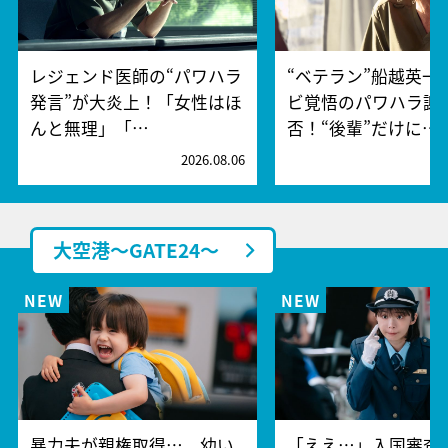
レジェンド医師の“パワハラ
“ベテラン”船越英一
発言”が大炎上！「女性はほ
ビ覚悟のパワハラ謝
んと無理」「…
否！“後輩”だけに…
2026.08.06
2
大空港～GATE24～
暴力夫が親権取得…。幼い
「ええ…」入国審査