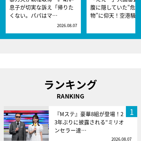
息子が切実な訴え「帰りた
腹に隠していた“危険
くない。パパはマ…
物”に仰天！空港騒
2026.08.07
2
ランキング
RANKING
1
『Mステ』豪華8組が登場！2
3年ぶりに披露される“ミリオ
ンセラー達…
2026.08.07