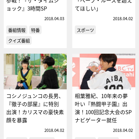
参戦！『ザ・タイムシ
「ベーブ・ルースを超え
ョック』3時間SP
てほしい」
2018.04.03
2018.04.02
番組情報
特番
スポーツ
クイズ番組
コシノジュンコの長男、
相葉雅紀、10年来の夢
『徹子の部屋』に特別
叶い『熱闘甲子園』出
出演！カリスマの豪快素
演！100回記念大会のSP
顔を暴露
ナビゲーター就任
2018.04.02
2018.04.02