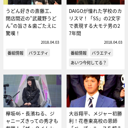
うどん好きの斎藤工、
DAIGOが憧れた学校のカ
閉店間近の“武蔵野うど
リスマ！「SS」の2文字
ん”の旨さ＆歯ごたえに
で表現する大モテ男の2
驚嘆！
7年間
2018.04.03
2018.04.03
番組情報
バラエティ
番組情報
バラエティ
あいつ今何してる？
欅坂46・長濱ねる、ジ
大谷翔平、メジャー初勝
ャニーズきっての秀才も
利！花巻東高校の恩師