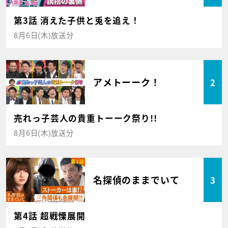
第3話 消えた子供と兎を追え！
8月6日(木)放送分
アメトーーク！
2
売れっ子芸人の貴重トーーク祭り!!
8月6日(木)放送分
名探偵のままでいて
3
第4話 超戦慄展開