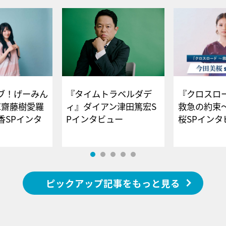
ブ！げーみん
『タイムトラベルダデ
『クロスロー
E齋藤樹愛羅
ィ』ダイアン津田篤宏S
救急の約束
香SPインタ
Pインタビュー
桜SPイ
ピックアップ記事をもっと見る