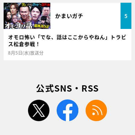
かまいガチ
5
オモロ怖い「でな、話はここからやねん」トラビ
ス松倉参戦！
8月5日(水)放送分
公式SNS・RSS
twitter
facebook
rss