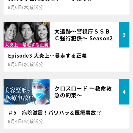
8月6日(木)放送分
大追跡～警視庁ＳＳＢ
3
Ｃ強行犯係～ Season2
Episode3 大炎上…暴走する正義
8月5日(水)放送分
クロスロード ～救命救
4
急の約束～
＃5 病院激震！パワハラ＆医療事故!?
8月4日(火)放送分