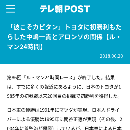
menu
テレ朝POST
「彼こそカピタン」トヨタに初勝利もた
らした中嶋一貴とアロンソの関係【ル・
マン24時間】
2018.06.20
第86回「ル・マン24時間レース」が終了した。結果
は、すでに多くの報道にあるように、日本のトヨタが1
985年の初参戦以来20回目の挑戦で初勝利を獲得した。
日本車の優勝は1991年にマツダが実現、日本人ドライ
バーによる優勝は1995年に関谷正徳が実現（その後、2
004年に荒聖治が優勝）しているが、日本車による日本