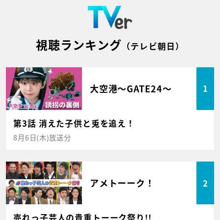
視聴ランキング
（テレビ朝日）
大空港～GATE24～
1
第3話 消えた子供と兎を追え！
8月6日(木)放送分
アメトーーク！
2
売れっ子芸人の貴重トーーク祭り!!