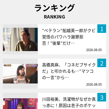
ランキング
RANKING
1
“ベテラン”船越英一郎がクビ
覚悟のパワハラ謝罪拒
否！“後輩”だけ…
2026.08.05
2
高橋真麻、「コネだブサイク
だ」と叩かれるも…“マツコ
の一言”から…
2026.08.05
3
川田裕美、洗濯物がなぜか真
っ赤に！原因は息子のポケッ