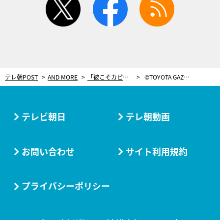
テレ朝POST
AND MORE
「彼こそカピタン」トヨタに初勝利もたらした中嶋一貴とアロンソの関係【ル・マン24時間】
©TOYOTA GAZOO Racing
テレビ朝日
テレ朝動画
お問い合わせ
サイト利用規約
プライバシーポリシー