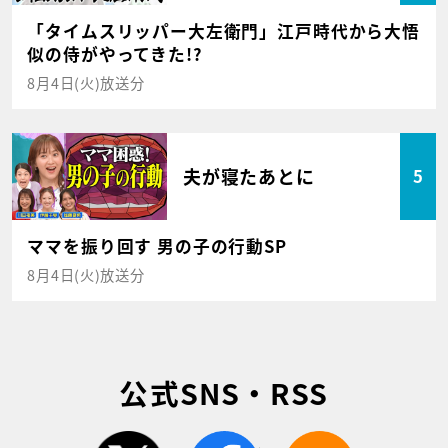
「タイムスリッパー大左衛門」江戸時代から大悟
似の侍がやってきた!?
8月4日(火)放送分
夫が寝たあとに
5
ママを振り回す 男の子の行動SP
8月4日(火)放送分
公式SNS・RSS
twitter
facebook
rss