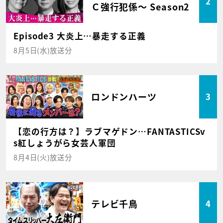
2
Ｃ強行犯係～ Season2
Episode3 大炎上…暴走する正義
8月5日(水)放送分
ロンドンハーツ
3
【恋の行方は？】ラブマゲドン…FANTASTICSv
s紅しょうがら女芸人軍団
8月4日(火)放送分
テレビ千鳥
4