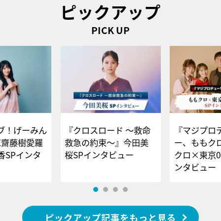
ピックアップ
PICK UP
ブ！げーみん
『クロスロード ～救命
『マジプロ
E齋藤樹愛羅
救急の約束～』今田美
ー、ももク
香SPインタ
桜SPインタビュー
クロ×東京0
ンタビュー
ピックアップ記事をもっと見る