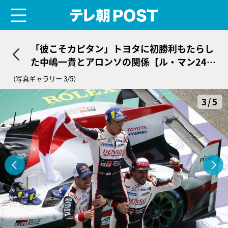
menu
テレ朝POST
「彼こそカピタン」トヨタに初勝利もたらし
た中嶋一貴とアロンソの関係【ル・マン24時
間】
（写真ギャラリー 3/5）
3/5