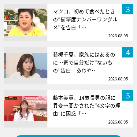
3
マツコ、初めて食べたとき
の“衝撃度ナンバーワングル
メ”を告白「…
2026.08.05
4
若槻千夏、家族にはあるの
に…家で自分だけ“ないも
の”告白 あわや…
2026.08.05
5
藤本美貴、14歳長男の服に
異変→聞かされた“4文字の理
由”に困惑「…
2026.08.05