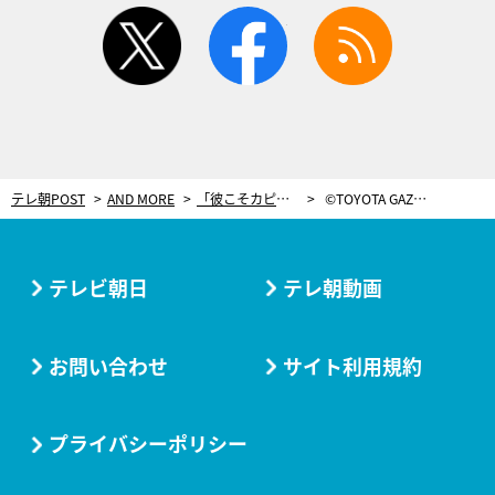
twitter
facebook
rss
テレ朝POST
AND MORE
「彼こそカピタン」トヨタに初勝利もたらした中嶋一貴とアロンソの関係【ル・マン24時間】
©TOYOTA GAZOO Racing
テレビ朝日
テレ朝動画
お問い合わせ
サイト利用規約
プライバシーポリシー