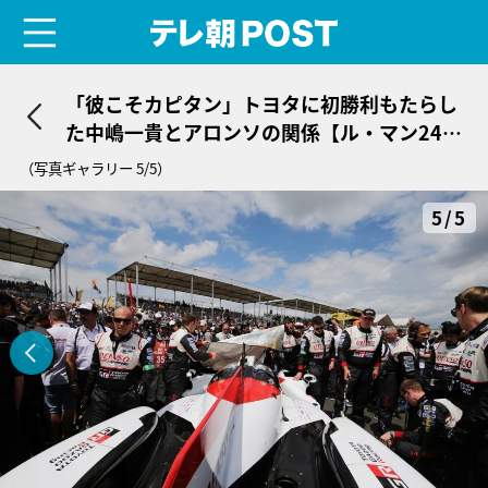
menu
テレ朝POST
「彼こそカピタン」トヨタに初勝利もたらし
た中嶋一貴とアロンソの関係【ル・マン24時
間】
（写真ギャラリー 5/5）
5/5