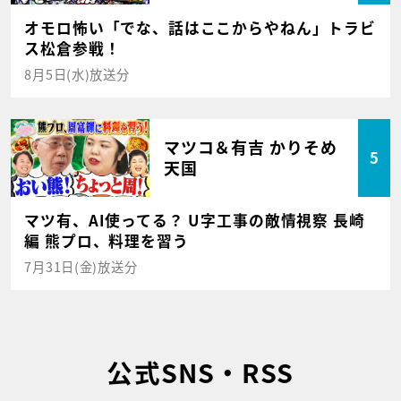
オモロ怖い「でな、話はここからやねん」トラビ
ス松倉参戦！
8月5日(水)放送分
マツコ＆有吉 かりそめ
5
天国
マツ有、AI使ってる？ U字工事の敵情視察 長崎
編 熊プロ、料理を習う
7月31日(金)放送分
公式SNS・RSS