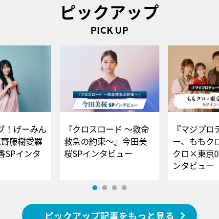
ピックアップ
PICK UP
ブ！げーみん
『クロスロード ～救命
『マジプロ
E齋藤樹愛羅
救急の約束～』今田美
ー、ももク
香SPインタ
桜SPインタビュー
クロ×東京0
ンタビュー
ピックアップ記事をもっと見る