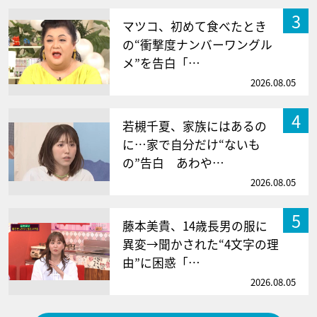
3
マツコ、初めて食べたとき
の“衝撃度ナンバーワングル
メ”を告白「…
2026.08.05
4
若槻千夏、家族にはあるの
に…家で自分だけ“ないも
の”告白 あわや…
2026.08.05
5
藤本美貴、14歳長男の服に
異変→聞かされた“4文字の理
由”に困惑「…
2026.08.05