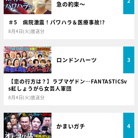
2
急の約束～
＃5 病院激震！パワハラ＆医療事故!?
8月4日(火)放送分
ロンドンハーツ
3
【恋の行方は？】ラブマゲドン…FANTASTICSv
s紅しょうがら女芸人軍団
8月4日(火)放送分
かまいガチ
4