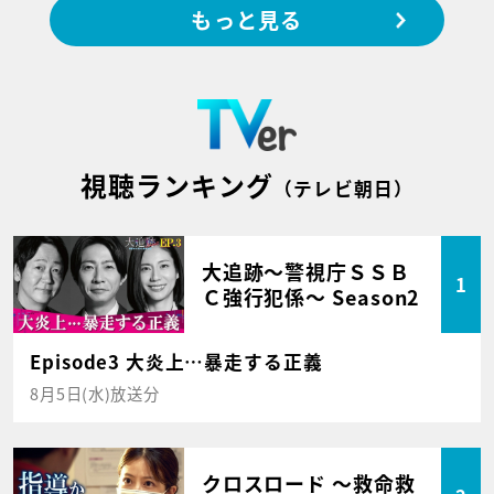
もっと見る
視聴ランキング
（テレビ朝日）
大追跡～警視庁ＳＳＢ
1
Ｃ強行犯係～ Season2
Episode3 大炎上…暴走する正義
8月5日(水)放送分
クロスロード ～救命救