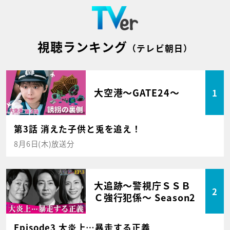
視聴ランキング
（テレビ朝日）
大空港～GATE24～
1
第3話 消えた子供と兎を追え！
8月6日(木)放送分
大追跡～警視庁ＳＳＢ
2
Ｃ強行犯係～ Season2
Episode3 大炎上…暴走する正義