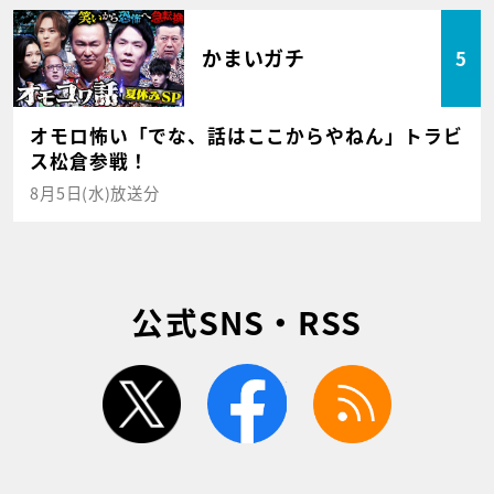
かまいガチ
5
オモロ怖い「でな、話はここからやねん」トラビ
ス松倉参戦！
8月5日(水)放送分
公式SNS・RSS
twitter
facebook
rss