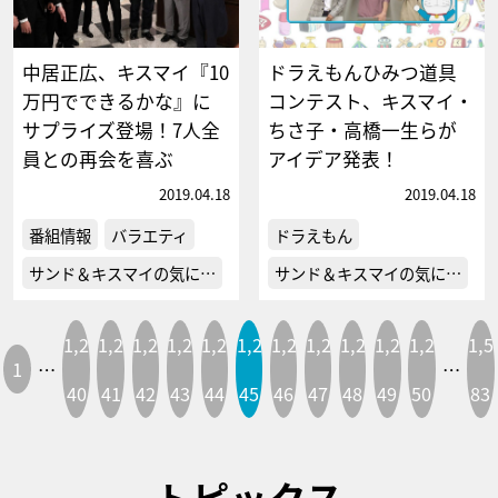
中居正広、キスマイ『10
ドラえもんひみつ道具
万円でできるかな』に
コンテスト、キスマイ・
サプライズ登場！7人全
ちさ子・高橋一生らが
員との再会を喜ぶ
アイデア発表！
2019.04.18
2019.04.18
番組情報
バラエティ
ドラえもん
サンド＆キスマイの気に…
サンド＆キスマイの気に…
1,2
1,2
1,2
1,2
1,2
1,2
1,2
1,2
1,2
1,2
1,2
1,5
1
…
…
40
41
42
43
44
45
46
47
48
49
50
83
トピックス