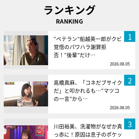
ランキング
RANKING
1
“ベテラン”船越英一郎がクビ
覚悟のパワハラ謝罪拒
否！“後輩”だけ…
2026.08.05
2
高橋真麻、「コネだブサイク
だ」と叩かれるも…“マツコ
の一言”から…
2026.08.05
3
川田裕美、洗濯物がなぜか真
っ赤に！原因は息子のポケッ