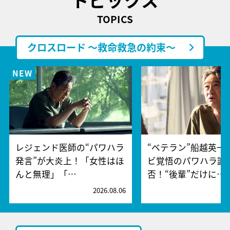
TOPICS
クロスロード ～救命救急の約束～
レジェンド医師の“パワハラ
“ベテラン”船越英一
発言”が大炎上！「女性はほ
ビ覚悟のパワハラ謝
んと無理」「…
否！“後輩”だけに…
2026.08.06
2