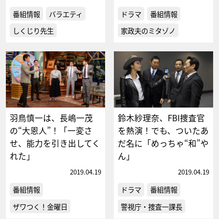
番組情報
バラエティ
ドラマ
番組情報
しくじり先生
家政夫のミタゾノ
羽鳥慎一は、長嶋一茂
鈴木紗理奈、FBI捜査官
の“大恩人”！「一変さ
を熱演！でも、ついたあ
せ、能力を引き出してく
だ名に「めっちゃ“和”や
れた」
ん」
2019.04.19
2019.04.19
番組情報
ドラマ
番組情報
ザワつく！金曜日
警視庁・捜査一課長