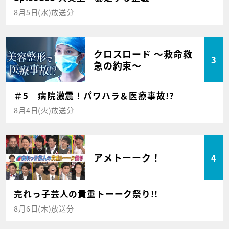
8月5日(水)放送分
クロスロード ～救命救
3
急の約束～
＃5 病院激震！パワハラ＆医療事故!?
8月4日(火)放送分
アメトーーク！
4
売れっ子芸人の貴重トーーク祭り!!
8月6日(木)放送分