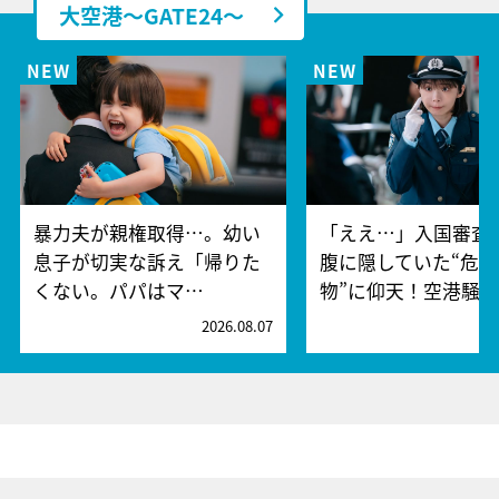
大空港～GATE24～
暴力夫が親権取得…。幼い
「ええ…」入国審査
息子が切実な訴え「帰りた
腹に隠していた“危険
くない。パパはマ…
物”に仰天！空港騒
2026.08.07
2