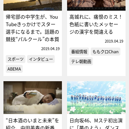
帰宅部の中学生が、You
高城れに、痛恨のミス！
Tubeきっかけでスター
色紙に書いたメッセー
選手になるまで。話題の
ジの漢字を間違える
競技“パルクール”の本質
2019.04.19
2019.04.19
番組情報
ももクロChan
スポーツ
インタビュー
テレ朝動画
ABEMA
“日本酒のいまと未来”を
日向坂46、Mステ初出演
紹介、中田英寿の新番
に「夢のよう」 ダンス