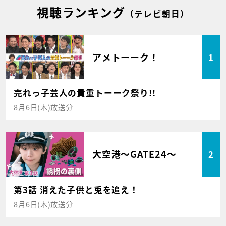
視聴ランキング
（テレビ朝日）
アメトーーク！
1
売れっ子芸人の貴重トーーク祭り!!
8月6日(木)放送分
大空港～GATE24～
2
第3話 消えた子供と兎を追え！
8月6日(木)放送分