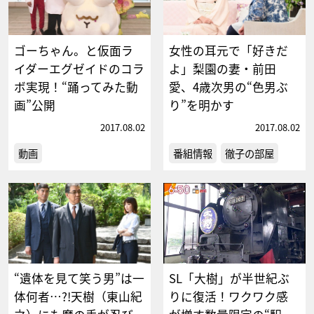
ゴーちゃん。と仮面ラ
女性の耳元で「好きだ
イダーエグゼイドのコラ
よ」梨園の妻・前田
ボ実現！“踊ってみた動
愛、4歳次男の“色男ぶ
画”公開
り”を明かす
2017.08.02
2017.08.02
動画
番組情報
徹子の部屋
“遺体を見て笑う男”は一
SL「大樹」が半世紀ぶ
体何者…?!天樹（東山紀
りに復活！ワクワク感