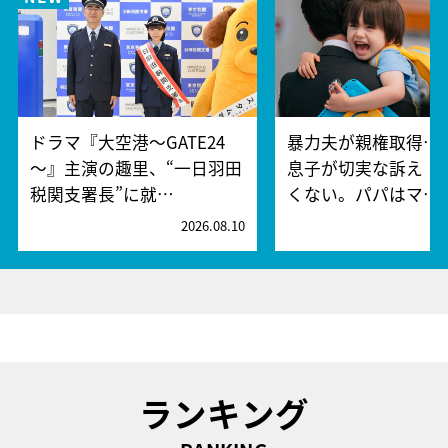
ドラマ『大空港～GATE24
暴力夫が親権取得…
～』主演の趣里、“一日羽田
息子が切実な訴え「
税関支署長”に就…
くない。パパはマ…
2026.08.10
2
ランキング