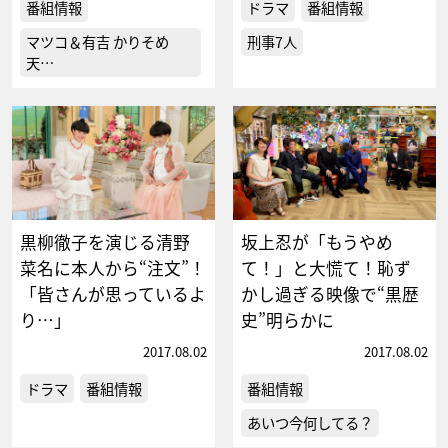
番組情報
ドラマ
番組情報
マツコ＆有吉 かりそめ
刑事7人
天…
黒柳徹子を演じる清野
坂上忍が「もうやめ
菜名に本人から“注文”！
て！」と大慌て！恥ず
「皆さんが思っているよ
かし過ぎる映像で“黒歴
り…」
史”明らかに
2017.08.02
2017.08.02
ドラマ
番組情報
番組情報
あいつ今何してる？