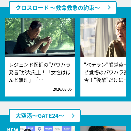
クロスロード ～救命救急の約束～
レジェンド医師の“パワハラ
“ベテラン”船越英一
発言”が大炎上！「女性はほ
ビ覚悟のパワハラ謝
んと無理」「…
否！“後輩”だけに…
2026.08.06
2
大空港～GATE24～