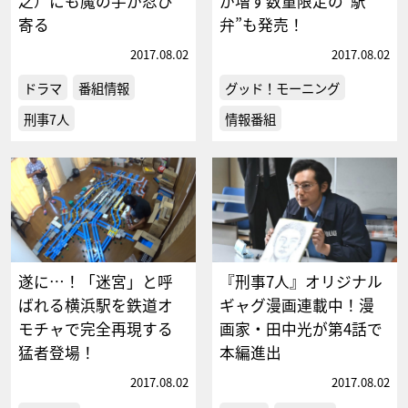
之）にも魔の手が忍び
が増す数量限定の“駅
寄る
弁”も発売！
2017.08.02
2017.08.02
ドラマ
番組情報
グッド！モーニング
刑事7人
情報番組
遂に…！「迷宮」と呼
『刑事7人』オリジナル
ばれる横浜駅を鉄道オ
ギャグ漫画連載中！漫
モチャで完全再現する
画家・田中光が第4話で
猛者登場！
本編進出
2017.08.02
2017.08.02