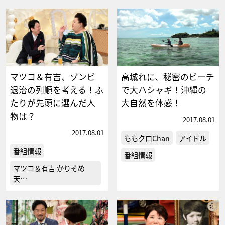
マツコ＆有吉、ゾンビ
高城れに、秘密のビーチ
退治の列順を考える！ふ
で大ハシャギ！沖縄の
たりが先頭に選んだ人
大自然を体感！
物は？
2017.08.01
2017.08.01
ももクロChan
アイドル
番組情報
番組情報
マツコ＆有吉 かりそめ
天…