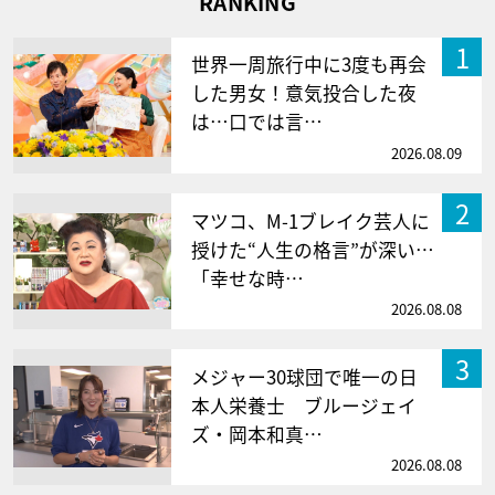
RANKING
1
世界一周旅行中に3度も再会
した男女！意気投合した夜
は…口では言…
2026.08.09
2
マツコ、M-1ブレイク芸人に
授けた“人生の格言”が深い…
「幸せな時…
2026.08.08
3
メジャー30球団で唯一の日
本人栄養士 ブルージェイ
ズ・岡本和真…
2026.08.08