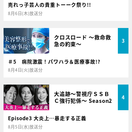
売れっ子芸人の貴重トーーク祭り!!
8月6日(木)放送分
クロスロード ～救命救
3
急の約束～
＃5 病院激震！パワハラ＆医療事故!?
8月4日(火)放送分
大追跡～警視庁ＳＳＢ
4
Ｃ強行犯係～ Season2
Episode3 大炎上…暴走する正義
8月5日(水)放送分