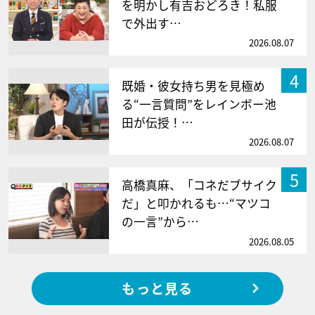
を明かし有吉おどろき！私服
で外出す…
2026.08.07
4
既婚・彼女持ち男を見極め
る“一言質問”をレインボー池
田が伝授！…
2026.08.07
5
高橋真麻、「コネだブサイク
だ」と叩かれるも…“マツコ
の一言”から…
2026.08.05
もっと見る