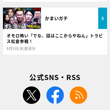
かまいガチ
5
オモロ怖い「でな、話はここからやねん」トラビ
ス松倉参戦！
8月5日(水)放送分
公式SNS・RSS
twitter
facebook
rss