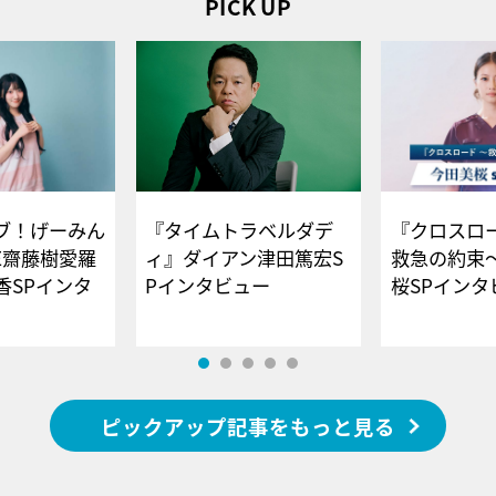
PICK UP
ブ！げーみん
『タイムトラベルダデ
『クロスロー
E齋藤樹愛羅
ィ』ダイアン津田篤宏S
救急の約束
香SPインタ
Pインタビュー
桜SPイ
ピックアップ記事をもっと見る