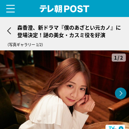
menu
テレ朝POST
森香澄、新ドラマ『僕のあざとい元カノ』に
登場決定！謎の美女・カスミ役を好演
（写真ギャラリー 1/2）
1/2