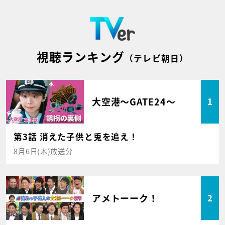
視聴ランキング
（テレビ朝日）
大空港～GATE24～
1
第3話 消えた子供と兎を追え！
8月6日(木)放送分
アメトーーク！
2