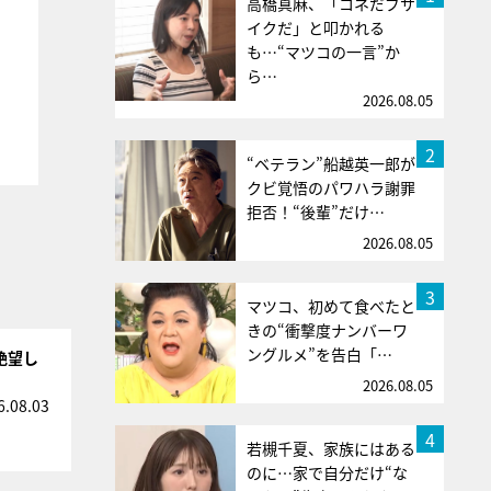
高橋真麻、「コネだブサ
イクだ」と叩かれる
も…“マツコの一言”か
ら…
2026.08.05
2
“ベテラン”船越英一郎が
クビ覚悟のパワハラ謝罪
拒否！“後輩”だけ…
2026.08.05
3
マツコ、初めて食べたと
きの“衝撃度ナンバーワ
ングルメ”を告白「…
絶望し
2026.08.05
6.08.03
4
若槻千夏、家族にはある
のに…家で自分だけ“な