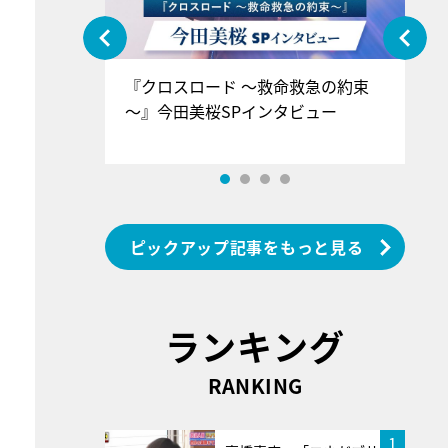
ぐ』＝LOV
『クロスロード ～救命救急の約束
『
香SPインタ
～』今田美桜SPインタビュー
ロ
ン
ピックアップ記事をもっと見る
ランキング
RANKING
1