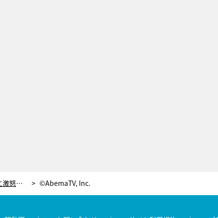
ヒコロヒー、さや香・新山の家族事情に激怒？「怒らないから言えって言ってんねん！」
©AbemaTV, Inc.