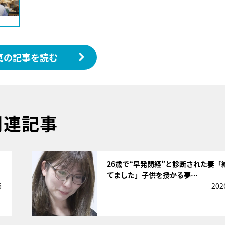
真の記事を読む
関連記事
サムネイル
26歳で“早発閉経”と診断された妻「
てました」子供を授かる夢…
6
202