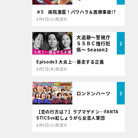
＃5 病院激震！パワハラ＆医療事故!?
8月4日(火)放送分
大追跡～警視庁
ＳＳＢＣ強行犯
2
係～ Season2
Episode3 大炎上…暴走する正義
8月5日(水)放送分
ロンドンハーツ
3
【恋の行方は？】ラブマゲドン…FANTA
STICSvs紅しょうがら女芸人軍団
8月4日(火)放送分