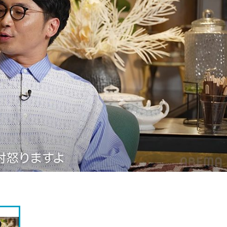
『アイ＝ラブ！げーみん
E齋藤樹愛羅＆佐々木舞
ビュー