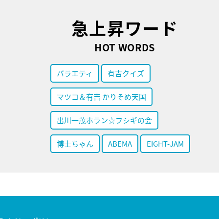
急上昇ワード
HOT WORDS
バラエティ
有吉クイズ
マツコ＆有吉 かりそめ天国
出川一茂ホラン☆フシギの会
博士ちゃん
ABEMA
EIGHT-JAM