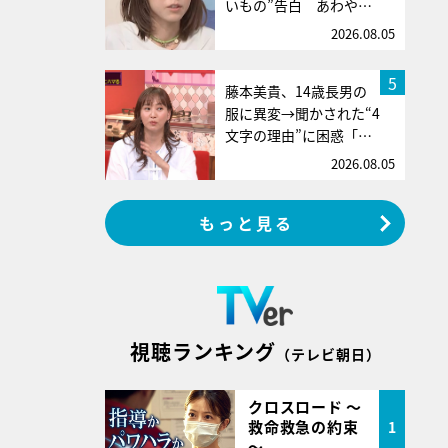
いもの”告白 あわや…
2026.08.05
5
藤本美貴、14歳長男の
服に異変→聞かされた“4
文字の理由”に困惑「…
2026.08.05
もっと見る
視聴ランキング
（テレビ朝日）
クロスロード ～
救命救急の約束
1
～