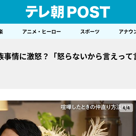
テレ
楽
アニメ・ヒーロー
スポーツ
アナウ
族事情に激怒？「怒らないから言えって
4/4