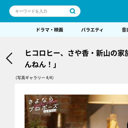
ドラマ・映画
バラエティ
音
ヒコロヒー、さや香・新山の家
んねん！」
（写真ギャラリー 4/4）