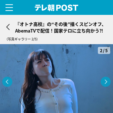
menu
テレ朝POST
『オトナ高校』の“その後”描くスピンオフ、
AbemaTVで配信！国家テロに立ち向かう⁈
（写真ギャラリー 2/5）
2/5