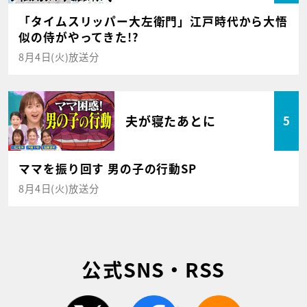
「タイムスリッパー大左衛門」江戸時代から大悟
似の侍がやってきた!?
8月4日(火)放送分
夫が寝たあとに
5
ママを振り回す 男の子の行動SP
8月4日(火)放送分
公式SNS・RSS
twitter
facebook
rss