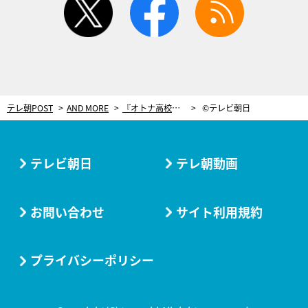
テレ朝POST
AND MORE
『オトナ高校』の“その後”描くスピンオフ、AbemaTVで配信！国家テロに立ち向かう⁈
©テレビ朝日
テレビ朝日
テレ朝動画
お問い合わせ
サイト利用規約
プライバシーポリシー