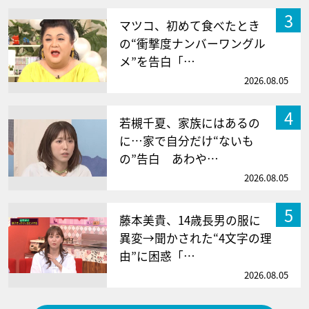
3
マツコ、初めて食べたとき
の“衝撃度ナンバーワングル
メ”を告白「…
2026.08.05
4
若槻千夏、家族にはあるの
に…家で自分だけ“ないも
の”告白 あわや…
2026.08.05
5
藤本美貴、14歳長男の服に
異変→聞かされた“4文字の理
由”に困惑「…
2026.08.05