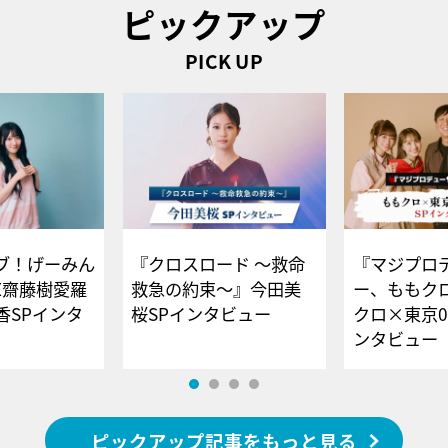
ピックアップ
PICK UP
ブ！げーみん
『クロスロード ～救命
『マジプロ
E齋藤樹愛羅
救急の約束～』今田美
ー、ももク
香SPインタ
桜SPインタビュー
クロ×東京0
ンタビュー
ピックアップ記事をもっと見る