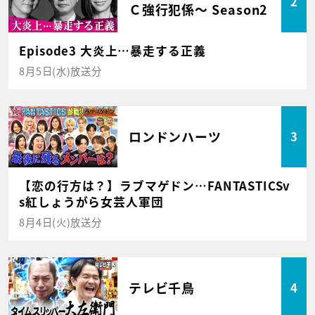
2
Ｃ強行犯係～ Season2
Episode3 大炎上…暴走する正義
8月5日(水)放送分
ロンドンハーツ
3
【恋の行方は？】ラブマゲドン…FANTASTICSv
s紅しょうがら女芸人軍団
8月4日(火)放送分
テレビ千鳥
4