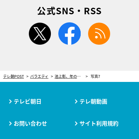
公式SNS・RSS
twitter
facebook
rss
テレ朝POST
バラエティ
池上彰、年の差55歳“博士ちゃん”の博識ぶりにびっくり！「私よりはるかに知識がある」
写真7
テレビ朝日
テレ朝動画
お問い合わせ
サイト利用規約