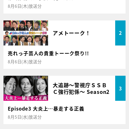
8月6日(木)放送分
アメトーーク！
2
売れっ子芸人の貴重トーーク祭り!!
8月6日(木)放送分
大追跡～警視庁ＳＳＢ
3
Ｃ強行犯係～ Season2
Episode3 大炎上…暴走する正義
8月5日(水)放送分