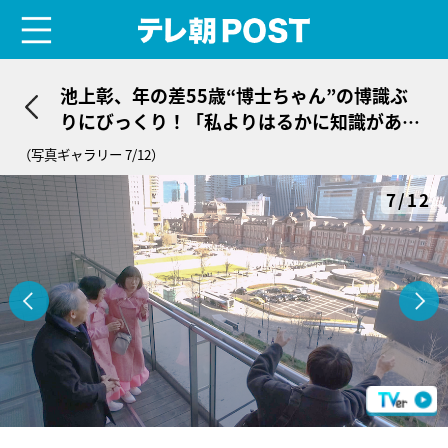
menu
テレ朝POST
池上彰、年の差55歳“博士ちゃん”の博識ぶ
りにびっくり！「私よりはるかに知識があ
る」
（写真ギャラリー 7/12）
7/12