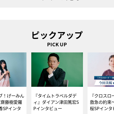
ピックアップ
PICK UP
ブ！げーみん
『タイムトラベルダデ
『クロスロー
E齋藤樹愛羅
ィ』ダイアン津田篤宏S
救急の約束
香SPインタ
Pインタビュー
桜SPイ