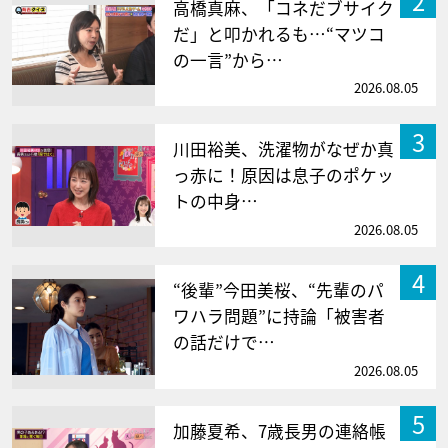
2
高橋真麻、「コネだブサイク
だ」と叩かれるも…“マツコ
の一言”から…
2026.08.05
3
川田裕美、洗濯物がなぜか真
っ赤に！原因は息子のポケッ
トの中身…
2026.08.05
4
“後輩”今田美桜、“先輩のパ
ワハラ問題”に持論「被害者
の話だけで…
2026.08.05
5
加藤夏希、7歳長男の連絡帳