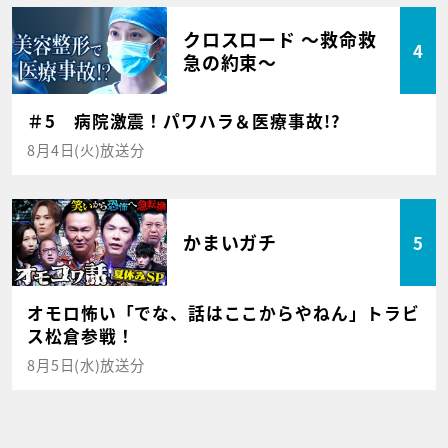
クロスロード ～救命救
4
急の約束～
＃5 病院激震！パワハラ＆医療事故!?
8月4日(火)放送分
かまいガチ
5
オモロ怖い「でな、話はここからやねん」トラビ
ス松倉参戦！
8月5日(水)放送分