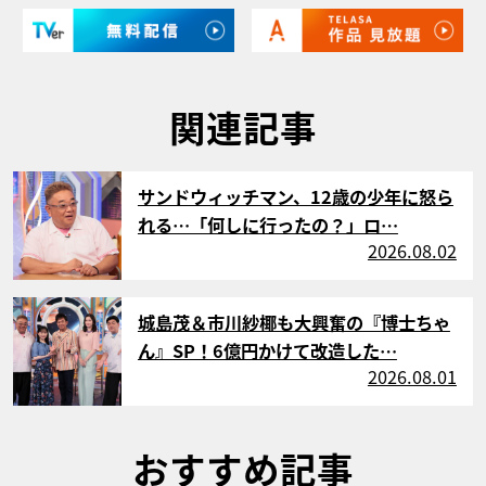
関連記事
サムネイル
サンドウィッチマン、12歳の少年に怒ら
れる…「何しに行ったの？」ロ…
2026.08.02
サムネイル
城島茂＆市川紗椰も大興奮の『博士ちゃ
ん』SP！6億円かけて改造した…
2026.08.01
おすすめ記事