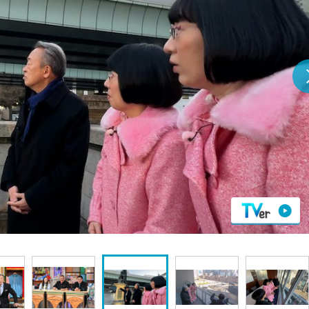
『アイ＝ラブ！げーみん
E齋藤樹愛羅＆佐々木舞
ビュー