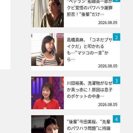
“ベテラン”船越英一郎が
クビ覚悟のパワハラ謝罪
拒否！“後輩”だけ…
2026.08.05
2
高橋真麻、「コネだブサ
イクだ」と叩かれる
も…“マツコの一言”か
ら…
2026.08.05
3
川田裕美、洗濯物がなぜ
か真っ赤に！原因は息子
のポケットの中身…
2026.08.05
4
“後輩”今田美桜、“先輩
のパワハラ問題”に持論