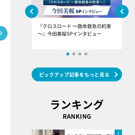
ぐ』＝LOV
『クロスロード ～救命救急の約束
『
香SPインタ
～』今田美桜SPインタビュー
ロ
ン
ピックアップ記事をもっと見る
ランキング
RANKING
1