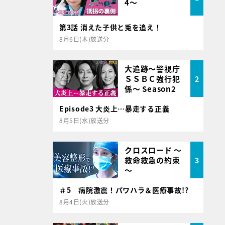
4～
第3話 消えた子供と兎を追え！
8月6日(木)放送分
大追跡～警視庁
ＳＳＢＣ強行犯
2
係～ Season2
Episode3 大炎上…暴走する正義
8月5日(水)放送分
クロスロード ～
救命救急の約束
3
～
＃5 病院激震！パワハラ＆医療事故!?
8月4日(火)放送分