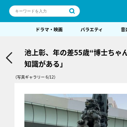
ドラマ・映画
バラエティ
音
池上彰、年の差55歳“博士ちゃ
知識がある」
（写真ギャラリー 6/12）