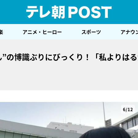
テレ
楽
アニメ・ヒーロー
スポーツ
アナウ
ん”の博識ぶりにびっくり！「私よりは
6/12