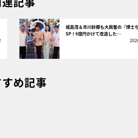
関連記事
サムネイル
城島茂＆市川紗椰も大興奮の『博士
SP！6億円かけて改造した…
2
202
すすめ記事