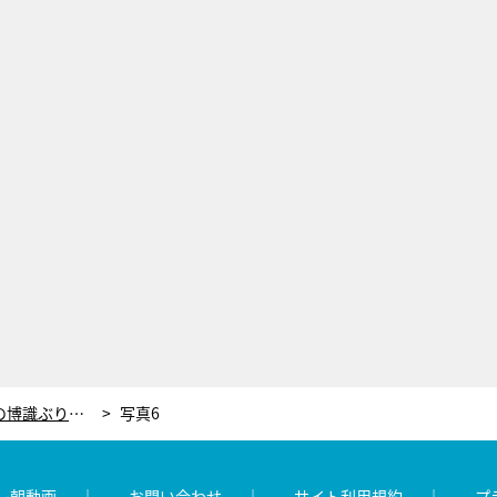
池上彰、年の差55歳“博士ちゃん”の博識ぶりにびっくり！「私よりはるかに知識がある」
写真6
レ朝動画
お問い合わせ
サイト利用規約
プ