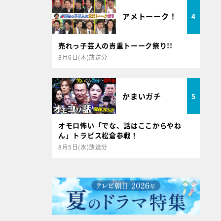
アメトーーク！
4
売れっ子芸人の貴重トーーク祭り!!
8月6日(木)放送分
かまいガチ
5
オモロ怖い「でな、話はここからやね
ん」トラビス松倉参戦！
8月5日(水)放送分