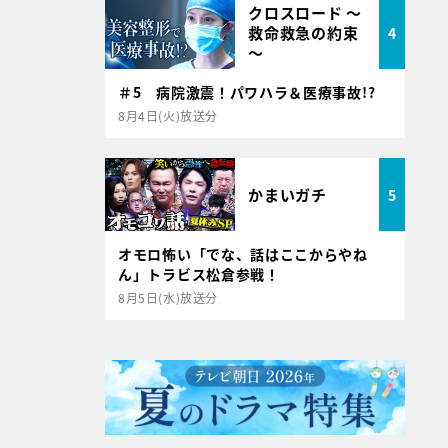
クロスロード ～
救命救急の約束
4
～
＃5 病院激震！パワハラ＆医療事故!?
8月4日(火)放送分
かまいガチ
5
オモロ怖い「でな、話はここからやね
ん」トラビス松倉参戦！
8月5日(水)放送分