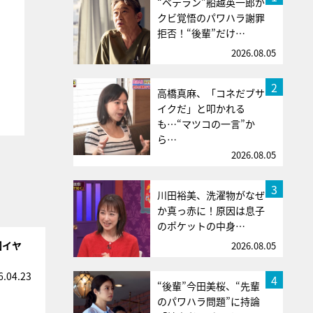
“ベテラン”船越英一郎が
クビ覚悟のパワハラ謝罪
拒否！“後輩”だけ…
2026.08.05
2
高橋真麻、「コネだブサ
イクだ」と叩かれる
も…“マツコの一言”か
ら…
2026.08.05
3
川田裕美、洗濯物がなぜ
か真っ赤に！原因は息子
のポケットの中身…
回イヤ
2026.08.05
6.04.23
4
“後輩”今田美桜、“先輩
のパワハラ問題”に持論