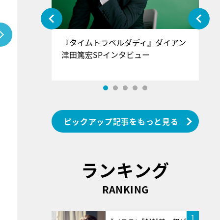
ぐ』＝LOV
『タイムトラベルダディ』ダイアン
『
香SPインタ
津田篤宏SPインタビュー
～
ピックアップ記事をもっと見る
ランキング
RANKING
1