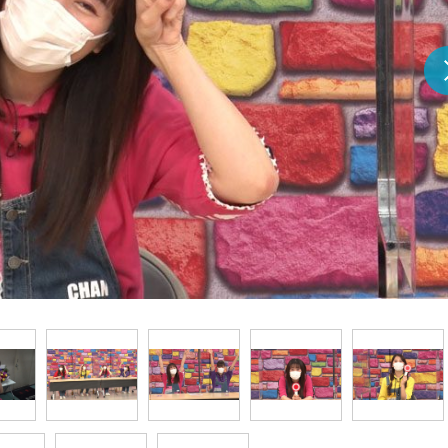
『アイ＝ラブ！げーみん
E齋藤樹愛羅＆佐々木舞
ビュー