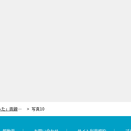
ももクロ・高城れに「馬面でよかった」両親に感謝
写真10
レ朝動画
お問い合わせ
サイト利用規約
プ