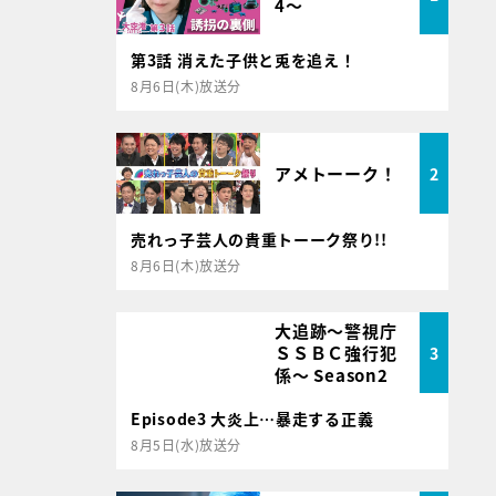
4～
第3話 消えた子供と兎を追え！
8月6日(木)放送分
アメトーーク！
2
売れっ子芸人の貴重トーーク祭り!!
8月6日(木)放送分
大追跡～警視庁
ＳＳＢＣ強行犯
3
係～ Season2
Episode3 大炎上…暴走する正義
8月5日(水)放送分