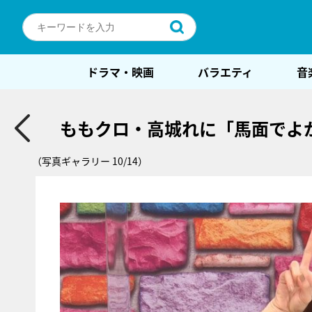
ドラマ・映画
バラエティ
音
ももクロ・高城れに「馬面でよ
（写真ギャラリー 10/14）