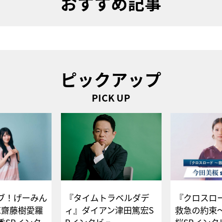
おすすめ記事
ピックアップ
PICK UP
ブ！げーみん
『タイムトラベルダデ
『クロスロー
E齋藤樹愛羅
ィ』ダイアン津田篤宏S
救急の約束