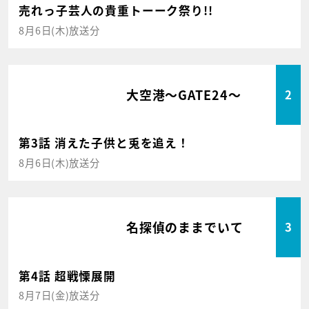
売れっ子芸人の貴重トーーク祭り!!
8月6日(木)放送分
大空港～GATE24～
2
第3話 消えた子供と兎を追え！
8月6日(木)放送分
名探偵のままでいて
3
第4話 超戦慄展開
8月7日(金)放送分