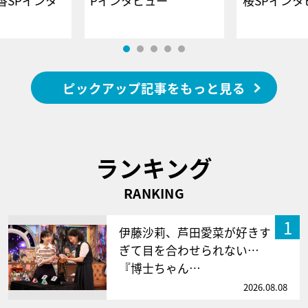
香SPインタ
Pインタビュー
桜SPイ
ピックアップ記事をもっと見る
ランキング
RANKING
1
伊藤沙莉、芦田愛菜が好きす
ぎて目を合わせられない…
『博士ちゃん…
2026.08.08