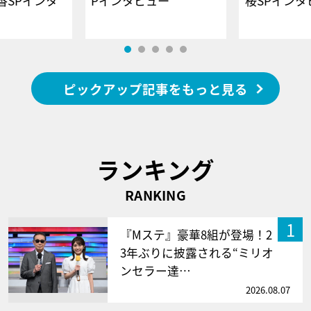
香SPインタ
Pインタビュー
桜SPイ
ピックアップ記事をもっと見る
ランキング
RANKING
1
『Mステ』豪華8組が登場！2
3年ぶりに披露される“ミリオ
ンセラー達…
2026.08.07