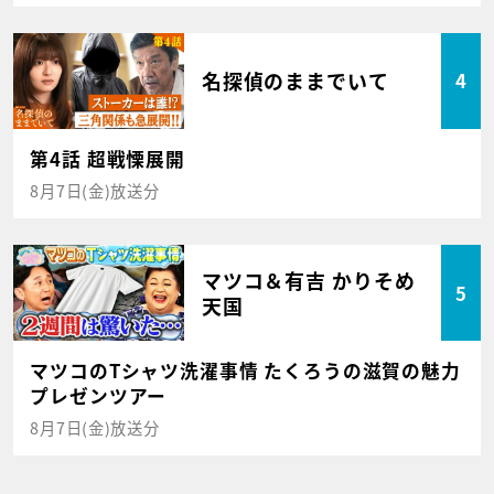
名探偵のままでいて
4
第4話 超戦慄展開
8月7日(金)放送分
マツコ＆有吉 かりそめ
5
天国
マツコのTシャツ洗濯事情 たくろうの滋賀の魅力
プレゼンツアー
8月7日(金)放送分