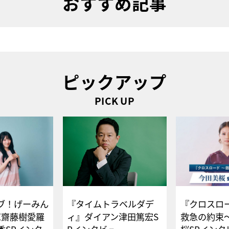
おすすめ記事
ピックアップ
PICK UP
ブ！げーみん
『タイムトラベルダデ
『クロスロー
E齋藤樹愛羅
ィ』ダイアン津田篤宏S
救急の約束