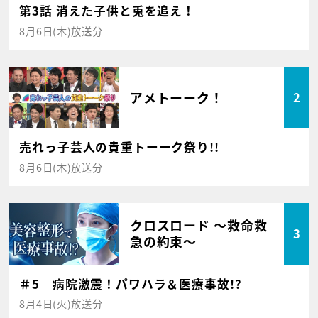
第3話 消えた子供と兎を追え！
8月6日(木)放送分
アメトーーク！
2
売れっ子芸人の貴重トーーク祭り!!
8月6日(木)放送分
クロスロード ～救命救
3
急の約束～
＃5 病院激震！パワハラ＆医療事故!?
8月4日(火)放送分