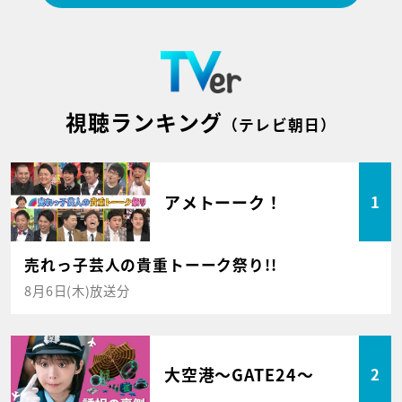
視聴ランキング
（テレビ朝日）
アメトーーク！
1
売れっ子芸人の貴重トーーク祭り!!
8月6日(木)放送分
大空港～GATE24～
2