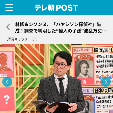
menu
テレ朝POST
林修＆シソンヌ、「ハヤシソン探偵社」結
成！調査で判明した“偉人の子孫”波乱万丈の
人生
（写真ギャラリー 3/5）
3/5