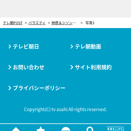
テレ朝POST
バラエティ
林修＆シソンヌ、「ハヤシソン探偵社」結成！調査で判明した“偉人の子孫”波乱万丈の人生
写真3
テレビ朝日
テレ朝動画
お問い合わせ
サイト利用規約
プライバシーポリシー
Copyright(C) tv asahi All rights reserved.