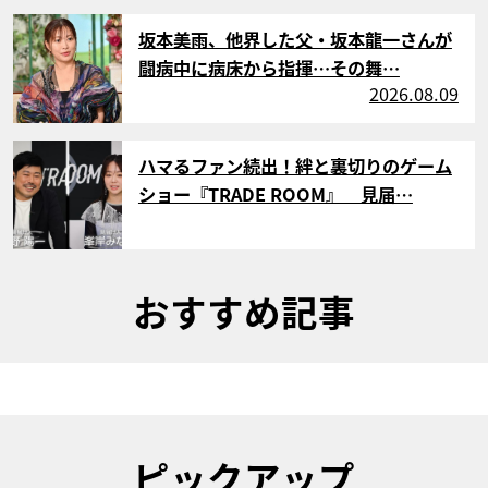
サムネイル
坂本美雨、他界した父・坂本龍一さんが
闘病中に病床から指揮…その舞…
2026.08.09
サムネイル
ハマるファン続出！絆と裏切りのゲーム
ショー『TRADE ROOM』 見届…
おすすめ記事
ピックアップ