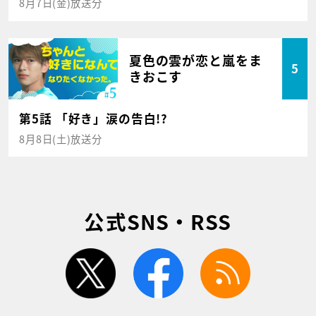
8月7日(金)放送分
夏色の雲が恋と嵐をま
5
きおこす
第5話 「好き」涙の告白!?
8月8日(土)放送分
公式SNS・RSS
twitter
facebook
rss