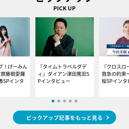
PICK UP
ブ！げーみん
『タイムトラベルダデ
『クロスロー
E齋藤樹愛羅
ィ』ダイアン津田篤宏S
救急の約束
香SPインタ
Pインタビュー
桜SPイ
ピックアップ記事をもっと見る