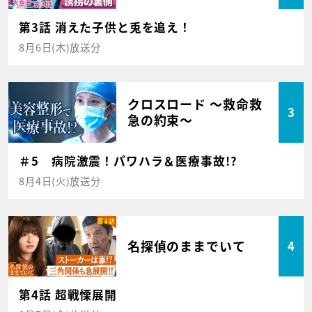
第3話 消えた子供と兎を追え！
8月6日(木)放送分
クロスロード ～救命救
3
急の約束～
＃5 病院激震！パワハラ＆医療事故!?
8月4日(火)放送分
名探偵のままでいて
4
第4話 超戦慄展開