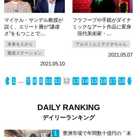
マイケル・サンデル教授が
フラフープや手鏡がダイナ
説く、エリート層が“謙虚
ミックなアート作品に変身
さ”をもつことで…
現代美術家・…
未来を人から
アルスくんとテクネちゃん
報道ステーション
2021.05.07
2021.05.10
« Back
1
…
7
8
9
10
11
12
13
14
15
16
17
18
N
DAILY RANKING
デイリーランキング
1
豊洲市場で年間数十億円の「未