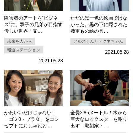
障害者のアートを“ビジネ
ただの黒一色の絵画ではな
ス”に。双子の兄弟が目指す
かった。黒の下に隠された
優しい世界「支…
幾重もの絵の具…
未来を人から
アルスくんとテクネちゃん
報道ステーション
2021.05.28
2021.05.28
かわいいだけじゃない！
全長3.85メートル！木から
「ゴミ0・プラ０」をコン
巨大なロックスターを彫り
セプトにおしゃれと…
出す 彫刻家・…