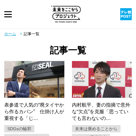
ピックアップ
ホーム
記事一覧
記事一覧
twitter
youtube
instagram
rss
表参道で人気の“廃タイヤか
内村航平、妻の指摘で意外
ら作るカバン” 仕掛け人が
な“欠点”を克服「思ってい
重視する「じ…
ても言わないの…
SDGsの輪郭
未来は褒めることから