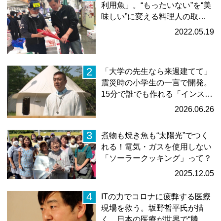
利⽤⿂」。“もったいない”を“美
味しい”に変える料理人の取…
2022.05.19
2
「大学の先生なら来週建てて」
震災時の小学生の一言で開発。
15分で誰でも作れる「インス…
2026.06.26
3
煮物も焼き魚も“太陽光”でつく
れる！電気・ガスを使用しない
「ソーラークッキング」って？
2025.12.05
4
ITの力でコロナに疲弊する医療
現場を救う。坂野哲平氏が描
く、日本の医療が世界で“勝て