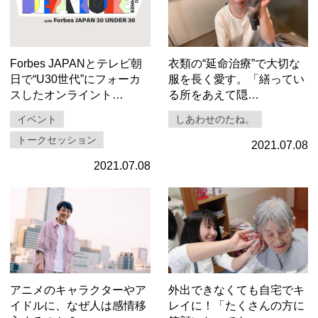
Forbes JAPANとテレビ朝
衣類の“延命治療”で大切な
日で“U30世代”にフォーカ
服を長く愛す。「繕ってい
スしたオンライント…
る所をあえて隠…
イベント
しあわせのたね。
トークセッション
2021.07.08
2021.07.08
アニメのキャラクターやア
外出できなくても自宅でキ
イドルに、なぜ人は感情移
レイに！「たくさんの方に