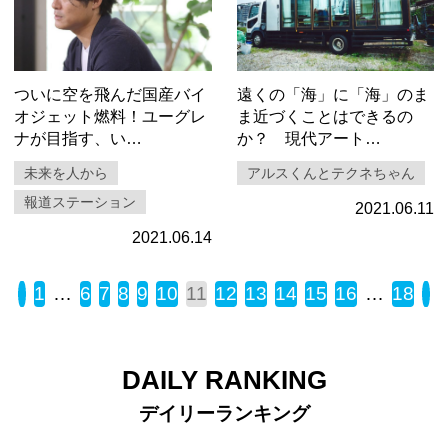
ついに空を飛んだ国産バイ
遠くの「海」に「海」のま
オジェット燃料！ユーグレ
ま近づくことはできるの
ナが目指す、い…
か？ 現代アート…
未来を人から
アルスくんとテクネちゃん
報道ステーション
2021.06.11
2021.06.14
« Back
1
…
6
7
8
9
10
11
12
13
14
15
16
…
18
N
DAILY RANKING
デイリーランキング