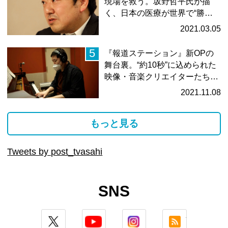
現場を救う。坂野哲平氏が描
く、日本の医療が世界で“勝て
る…
2021.03.05
5
『報道ステーション』新OPの
舞台裏。“約10秒”に込められた
映像・音楽クリエイターたち
の…
2021.11.08
もっと見る
Tweets by post_tvasahi
SNS
twitter
youtube
instagram
rss