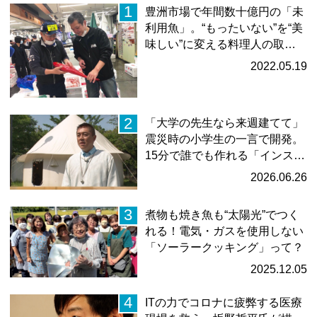
1
豊洲市場で年間数十億円の「未
利⽤⿂」。“もったいない”を“美
味しい”に変える料理人の取…
2022.05.19
2
「大学の先生なら来週建てて」
震災時の小学生の一言で開発。
15分で誰でも作れる「インス…
2026.06.26
3
煮物も焼き魚も“太陽光”でつく
れる！電気・ガスを使用しない
「ソーラークッキング」って？
2025.12.05
4
ITの力でコロナに疲弊する医療