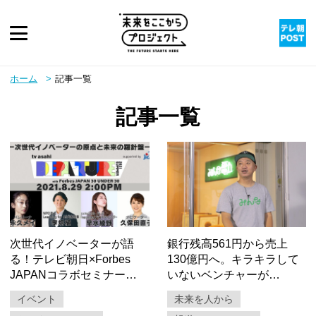
ピックアップ
ホーム
記事一覧
記事一覧
twitter
youtube
instagram
rss
次世代イノベーターが語
銀行残高561円から売上
る！テレビ朝日×Forbes
130億円へ。キラキラして
JAPANコラボセミナー…
いないベンチャーが…
イベント
未来を人から