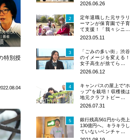
で誰でも作れる「イン
2026.06.26
ス…
定年退職した元サラリ
2
ーマンが保育園で子育
て支援！「我々シニア
でも役割はある」
2023.05.11
「ごみの多い街」渋谷
3
”の特別授
のイメージを変える！
女子高生が捨てられる
服を“捨てない思い
2026.06.12
出”に…
キャンパスの屋上で“ホ
4
2022.08.04
ップ”を栽培！収穫後は
地元クラフトビールへ
都市緑化にも効果
2026.07.31
銀行残高561円から売上
5
130億円へ。キラキラし
ていないベンチャーが
起こした“顔の見える
2021.08.19