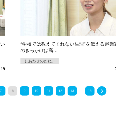
たい
“学校では教えてくれない生理”を伝える起業
のきっかけは高…
しあわせのたね。
.19
7
8
9
10
11
12
13
…
18
Next 