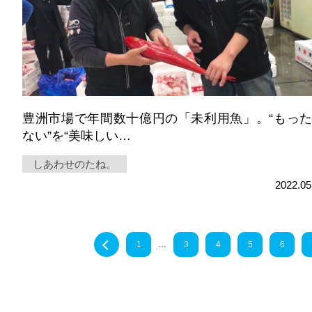
豊洲市場で年間数十億円の「未利⽤⿂」。“もっ
ない”を“美味しい…
しあわせのたね。
2022.05
« Back
1
…
3
4
5
6