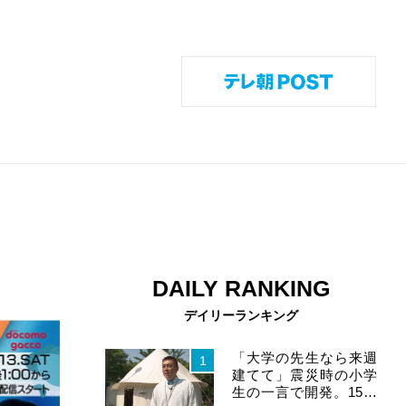
DAILY RANKING
twitter
youtube
instagram
rss
デイリーランキング
「大学の先生なら来週
1
建てて」震災時の小学
生の一言で開発。15分