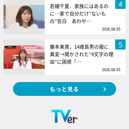
4
若槻千夏、家族にはあるの
に…家で自分だけ“ないも
の”告白 あわや…
2026.08.05
5
藤本美貴、14歳長男の服に
異変→聞かされた“4文字の理
由”に困惑「…
2026.08.05
もっと見る