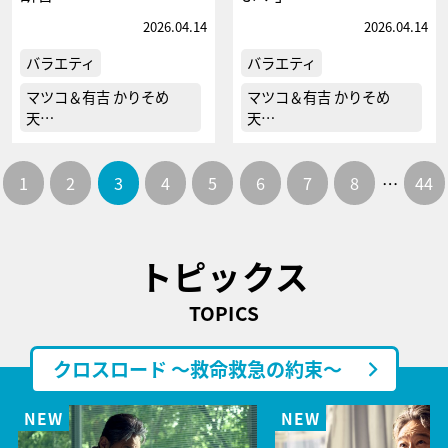
2026.04.14
2026.04.14
バラエティ
バラエティ
マツコ＆有吉 かりそめ
マツコ＆有吉 かりそめ
天…
天…
1
2
3
4
5
6
7
8
…
44
トピックス
TOPICS
クロスロード ～救命救急の約束～