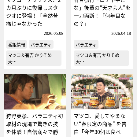
カ月ぶりに復帰しスタ
な」後輩の“天才芸人”を
ジオに登場！「全然苦
一刀両断！「何年目な
痛じゃなかった」
の？」
2026.05.08
2026.04.18
番組情報
バラエティ
バラエティ
マツコ＆有吉 かりそめ
マツコ＆有吉 かりそめ
天…
天…
狩野英孝、バラエティ初
マツコ、愛してやまな
取材の現場で驚きの技
い“春限定の商品” を告
を体験！自信満々で勝
白「今年30個は食べ