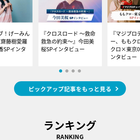
ブ！げーみん
『クロスロード ～救命
『マジプロ
E齋藤樹愛羅
救急の約束～』今田美
ー、ももク
香SPインタ
桜SPインタビュー
クロ×東京0
ンタビュー
ピックアップ記事をもっと見る
ランキング
RANKING