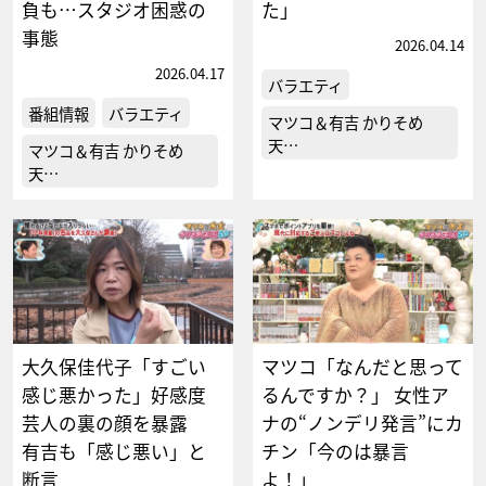
負も…スタジオ困惑の
た」
事態
2026.04.14
2026.04.17
バラエティ
番組情報
バラエティ
マツコ＆有吉 かりそめ
天…
マツコ＆有吉 かりそめ
天…
大久保佳代子「すごい
マツコ「なんだと思って
感じ悪かった」好感度
るんですか？」 女性ア
芸人の裏の顔を暴露
ナの“ノンデリ発言”にカ
有吉も「感じ悪い」と
チン「今のは暴言
断言
よ！」