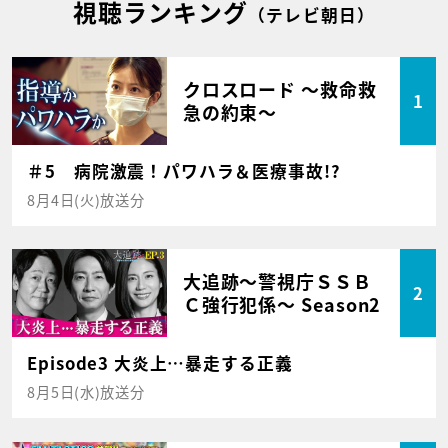
視聴ランキング
（テレビ朝日）
クロスロード ～救命救
1
急の約束～
＃5 病院激震！パワハラ＆医療事故!?
8月4日(火)放送分
大追跡～警視庁ＳＳＢ
2
Ｃ強行犯係～ Season2
Episode3 大炎上…暴走する正義
8月5日(水)放送分