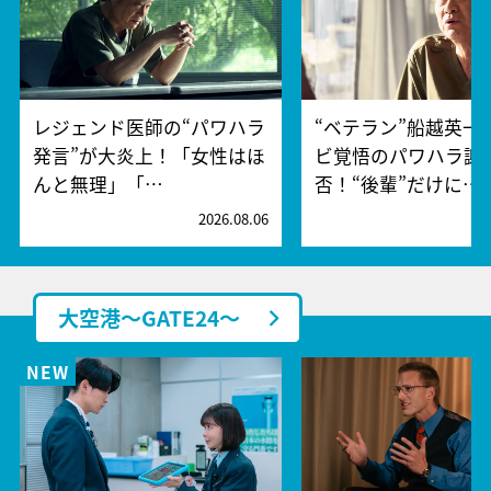
レジェンド医師の“パワハラ
“ベテラン”船越英一
発言”が大炎上！「女性はほ
ビ覚悟のパワハラ謝
んと無理」「…
否！“後輩”だけに…
2026.08.06
2
大空港～GATE24～