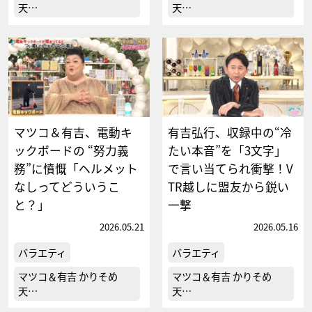
天…
天…
マツコ＆有吉、電動キ
有吉弘行、収録中の“冷
ックボードの “努力義
たい本音”を「3文字」
務”に憤慨「ヘルメット
で言い当てられ衝撃！V
なしってどういうこ
TR越しに盟友から鋭い
と？」
一撃
2026.05.21
2026.05.16
バラエティ
バラエティ
マツコ＆有吉 かりそめ
マツコ＆有吉 かりそめ
天…
天…