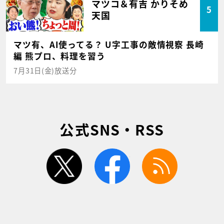
マツコ＆有吉 かりそめ
5
天国
マツ有、AI使ってる？ U字工事の敵情視察 長崎
編 熊プロ、料理を習う
7月31日(金)放送分
公式SNS・RSS
twitter
facebook
rss