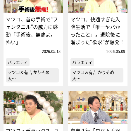
マツコ、首の手術で“フ
マツコ、快適すぎた入
ェンタニル”の威力に感
院生活で「唯一ヤバか
動「手術後、無痛よ。
ったこと」。退院後に
怖い」
溜まった“欲求”が爆発！
2026.05.13
2026.05.09
バラエティ
バラエティ
マツコ＆有吉 かりそめ
マツコ＆有吉 かりそめ
天…
天…
マツコ・デラックス、2
有吉弘行「ロケ下手だ