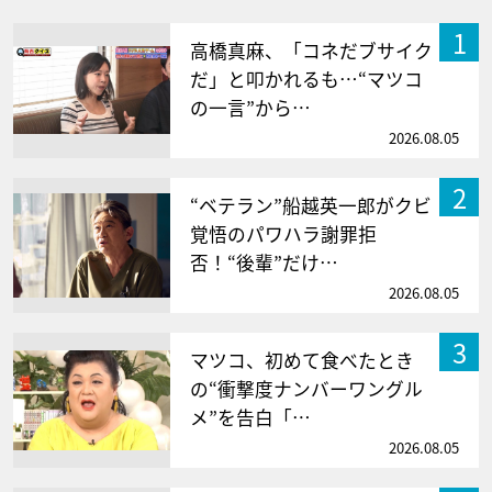
1
高橋真麻、「コネだブサイク
だ」と叩かれるも…“マツコ
の一言”から…
2026.08.05
2
“ベテラン”船越英一郎がクビ
覚悟のパワハラ謝罪拒
否！“後輩”だけ…
2026.08.05
3
マツコ、初めて食べたとき
の“衝撃度ナンバーワングル
メ”を告白「…
2026.08.05