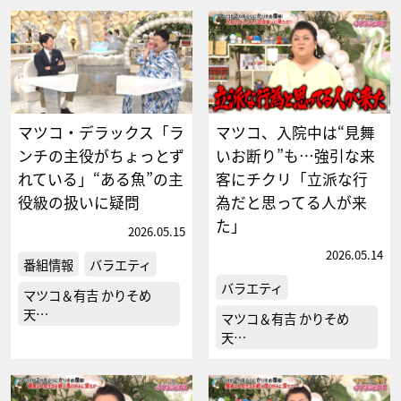
マツコ・デラックス「ラ
マツコ、入院中は“見舞
ンチの主役がちょっとず
いお断り”も…強引な来
れている」“ある魚”の主
客にチクリ「立派な行
役級の扱いに疑問
為だと思ってる人が来
た」
2026.05.15
2026.05.14
番組情報
バラエティ
バラエティ
マツコ＆有吉 かりそめ
天…
マツコ＆有吉 かりそめ
天…