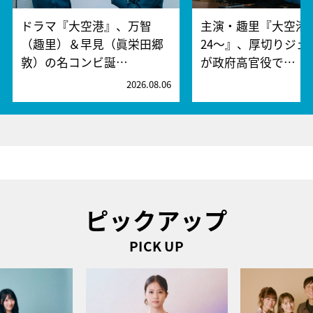
ドラマ『大空港』、万智
主演・趣里『大空港～
（趣里）＆早見（眞栄田郷
24～』、厚切りジェ
敦）の名コンビ誕…
が政府高官役で…
2026.08.06
2
ピックアップ
PICK UP