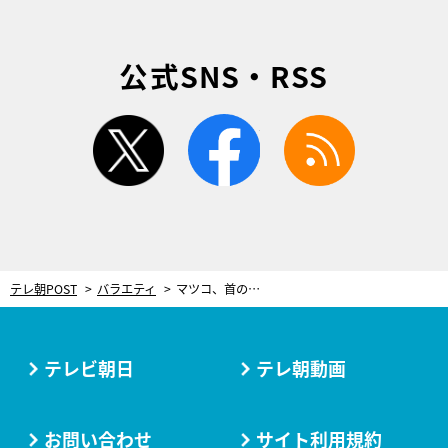
公式SNS・RSS
twitter
facebook
rss
テレ朝POST
バラエティ
マツコ、首の手術で“フェンタニル”の威力に感動「手術後、無痛よ。怖い」
テレビ朝日
テレ朝動画
お問い合わせ
サイト利用規約