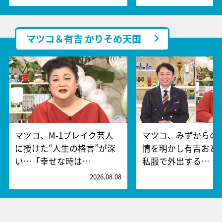
マツコ＆有吉 かりそめ天国
マツコ、M-1ブレイク芸人
マツコ、みずからの
に授けた“人生の格言”が深
情を明かし有吉おど
い…「幸せな時は…
私服で外出する…
2026.08.08
2