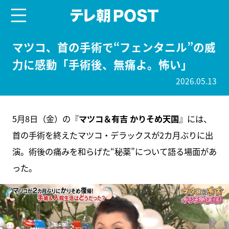
menu
テレ朝POST
マツコ、首の手術で“フェンタニル”の威
力に感動「手術後、無痛よ。怖い」
2026.05.13
5月8日（金）の『
マツコ＆有吉 かりそめ天国
』には、
首の手術を終えたマツコ・デラックスが2カ月ぶりに出
演。術後の痛みを和らげた“秘薬”について語る場面があ
った。