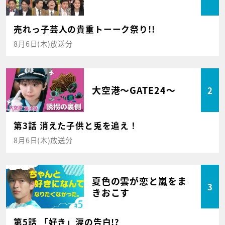
売れっ子芸人の貴重トーーク祭り!!
8月6日(木)放送分
大空港～GATE24～
2
第3話 消えた子供と兎を追え！
8月6日(木)放送分
夏色の雲が恋と嵐をま
3
きおこす
第5話 「好き」涙の告白!?