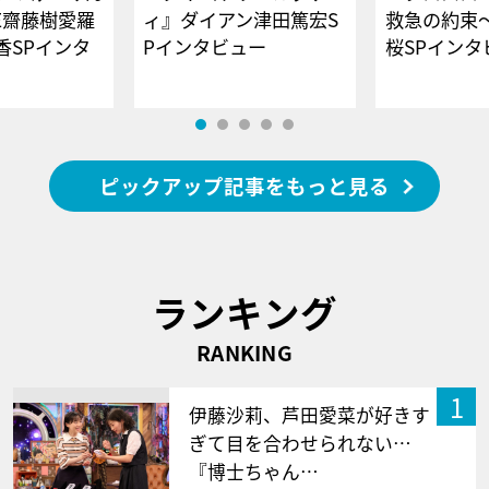
E齋藤樹愛羅
ィ』ダイアン津田篤宏S
救急の約束
香SPインタ
Pインタビュー
桜SPイ
ピックアップ記事をもっと見る
ランキング
RANKING
1
伊藤沙莉、芦田愛菜が好きす
ぎて目を合わせられない…
『博士ちゃん…