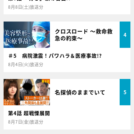
8月8日(土)放送分
クロスロード ～救命救
4
急の約束～
＃5 病院激震！パワハラ＆医療事故!?
8月4日(火)放送分
名探偵のままでいて
5
第4話 超戦慄展開
8月7日(金)放送分