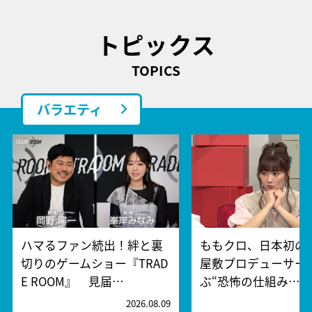
トピックス
TOPICS
バラエティ
ハマるファン続出！絆と裏
ももクロ、日本初の
切りのゲームショー『TRAD
屋敷プロデューサー
E ROOM』 見届…
ぶ“恐怖の仕組み…
2026.08.09
2