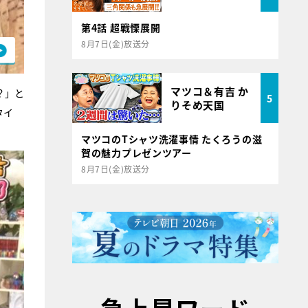
第4話 超戦慄展開
8月7日(金)放送分
マツコ＆有吉 か
？」と
5
りそめ天国
タイ
マツコのTシャツ洗濯事情 たくろうの滋
賀の魅力プレゼンツアー
8月7日(金)放送分