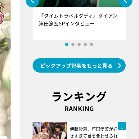
ぐ』＝LOV
『タイムトラベルダディ』ダイアン
『
香SPインタ
津田篤宏SPインタビュー
～
ピックアップ記事をもっと見る
ランキング
RANKING
1
伊藤沙莉、芦田愛菜が好
きすぎて目を合わせられ