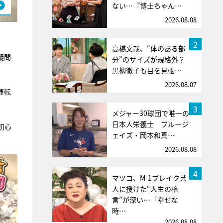
ない…『博士ちゃん…
2026.08.08
2
高橋文哉、“体のある部
疑問
分”のサイズが規格外？
黒柳徹子も目を見張…
2026.08.07
運転
3
メジャー30球団で唯一の
日本人栄養士 ブルージ
初心
ェイズ・岡本和真…
2026.08.08
4
マツコ、M-1ブレイク芸
人に授けた“人生の格
言”が深い…「幸せな
時…
2026.08.08