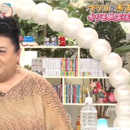
『アイ＝ラブ！げーみん
E齋藤樹愛羅＆佐々木舞
ビュー