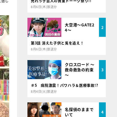
と感じ
売れっ子芸人の貴重トーーク祭り!!
8月6日(木)放送分
大空港～GATE2
2
4～
第3話 消えた子供と兎を追え！
8月6日(木)放送分
クロスロード ～
救命救急の約束
3
～
＃5 病院激震！パワハラ＆医療事故!?
8月4日(火)放送分
名探偵のままで
4
いて