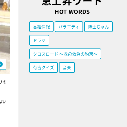
急上昇ワード
HOT WORDS
番組情報
バラエティ
博士ちゃん
ドラマ
クロスロード ～救命救急の約束～
有吉クイズ
音楽
リの
ぱい