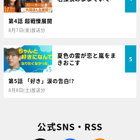
第4話 超戦慄展開
8月7日(金)放送分
夏色の雲が恋と嵐をま
5
きおこす
第5話 「好き」涙の告白!?
8月8日(土)放送分
公式SNS・RSS