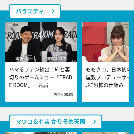
バラエティ
ハマるファン続出！絆と裏
ももクロ、日本初の
切りのゲームショー『TRAD
屋敷プロデューサー
E ROOM』 見届…
ぶ“恐怖の仕組み…
2026.08.09
2
マツコ＆有吉 かりそめ天国