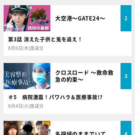
大空港～GATE24～
2
第3話 消えた子供と兎を追え！
8月6日(木)放送分
クロスロード ～救命救
3
急の約束～
＃5 病院激震！パワハラ＆医療事故!?
8月4日(火)放送分
名探偵のままでいて
4