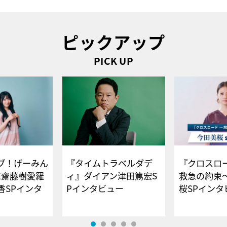
ピックアップ
PICK UP
ブ！げーみん
『タイムトラベルダデ
『クロスロー
E齋藤樹愛羅
ィ』ダイアン津田篤宏S
救急の約束
香SPインタ
Pインタビュー
桜SPイ