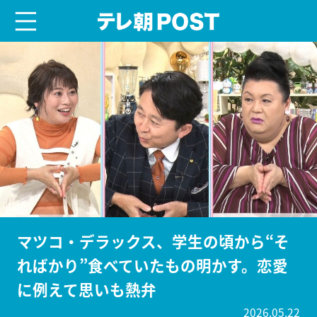
menu
テレ朝POST
マツコ・デラックス、学生の頃から“そ
ればかり”食べていたもの明かす。恋愛
に例えて思いも熱弁
2026.05.22