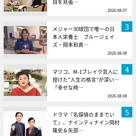
目を見張…
2026.08.07
3
メジャー30球団で唯一の日
本人栄養士 ブルージェイ
ズ・岡本和真…
2026.08.08
4
マツコ、M-1ブレイク芸人に
授けた“人生の格言”が深い…
「幸せな時…
2026.08.08
5
ドラマ『名探偵のままでい
て』、ナインティナイン岡村
隆史＆矢部…