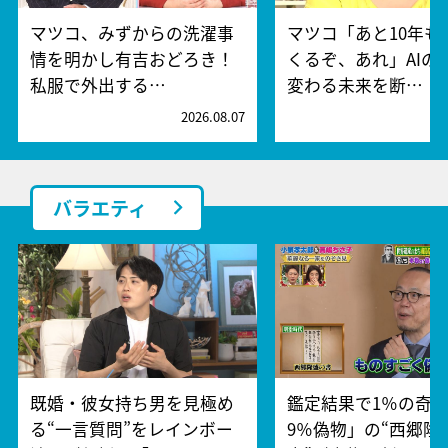
マツコ、みずからの洗濯事
マツコ「あと10年も
情を明かし有吉おどろき！
くるぞ、あれ」AIの
私服で外出する…
変わる未来を断…
2026.08.07
2
バラエティ
既婚・彼女持ち男を見極め
鑑定結果で1％の奇跡
る“一言質問”をレインボー
9％偽物」の“西郷隆