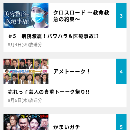
クロスロード ～救命救
3
急の約束～
＃5 病院激震！パワハラ＆医療事故!?
8月4日(火)放送分
アメトーーク！
4
売れっ子芸人の貴重トーーク祭り!!
8月6日(木)放送分
かまいガチ
5