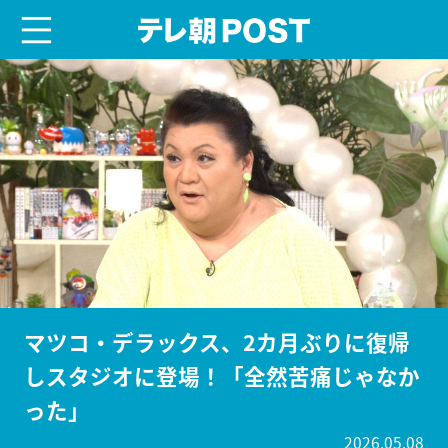
menu
テレ朝POST
マツコ・デラックス、2カ月ぶりに復帰
しスタジオに登場！「全然苦痛じゃなか
った」
2026.05.08