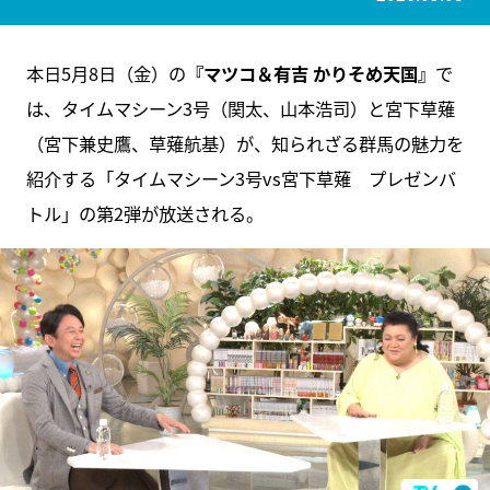
本日5月8日（金）の
『マツコ＆有吉 かりそめ天国』
で
は、タイムマシーン3号（関太、山本浩司）と宮下草薙
（宮下兼史鷹、草薙航基）が、知られざる群馬の魅力を
紹介する「タイムマシーン3号vs宮下草薙 プレゼンバ
トル」の第2弾が放送される。