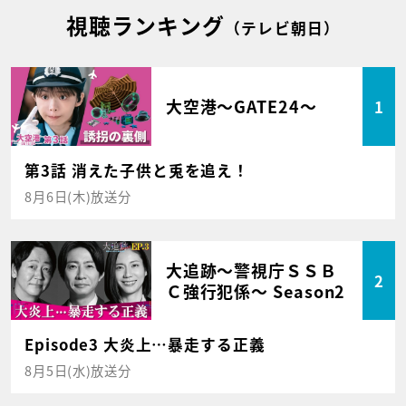
視聴ランキング
（テレビ朝日）
大空港～GATE24～
1
第3話 消えた子供と兎を追え！
8月6日(木)放送分
大追跡～警視庁ＳＳＢ
2
Ｃ強行犯係～ Season2
Episode3 大炎上…暴走する正義
8月5日(水)放送分