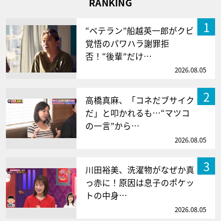
RANKING
1
“ベテラン”船越英一郎がクビ
覚悟のパワハラ謝罪拒
否！“後輩”だけ…
2026.08.05
2
高橋真麻、「コネだブサイク
だ」と叩かれるも…“マツコ
の一言”から…
2026.08.05
3
川田裕美、洗濯物がなぜか真
っ赤に！原因は息子のポケッ
トの中身…
2026.08.05