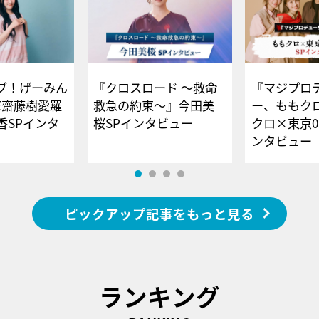
ブ！げーみん
『クロスロード ～救命
『マジプロ
E齋藤樹愛羅
救急の約束～』今田美
ー、ももク
香SPインタ
桜SPインタビュー
クロ×東京0
ンタビュー
ピックアップ記事をもっと見る
ランキング