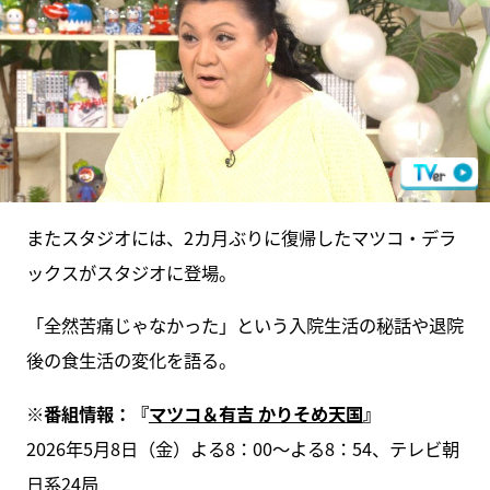
またスタジオには、2カ月ぶりに復帰したマツコ・デラ
ックスがスタジオに登場。
「全然苦痛じゃなかった」という入院生活の秘話や退院
後の食生活の変化を語る。
※番組情報：『
マツコ＆有吉 かりそめ天国
』
2026年5月8日（金）よる8：00～よる8：54、テレビ朝
日系24局