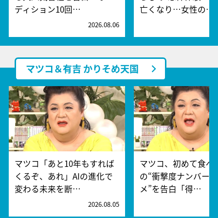
ディション10回…
亡くなり…女性の…
2026.08.06
2
マツコ＆有吉 かりそめ天国
マツコ「あと10年もすれば
マツコ、初めて食べ
くるぞ、あれ」AIの進化で
の“衝撃度ナンバー
変わる未来を断…
メ”を告白「得…
2026.08.05
2