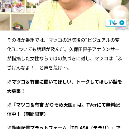
そのほか番組では、マツコの退院後の“ビジュアルの変
化”についても話題が及んだ。久保田直子アナウンサー
が指摘した女性ならではの気づきに対し、マツコは「ふ
ざけんなよ！」と声を荒げ…。
※マツコ＆有吉に聞いてほしい、トークしてほしい話を
大募集！
※『マツコ＆有吉 かりそめ天国』は、
TVerにて無料配
信中
！（期間限定）
※動画配信プラットフォーム「
TELASA（テラサ）
」で