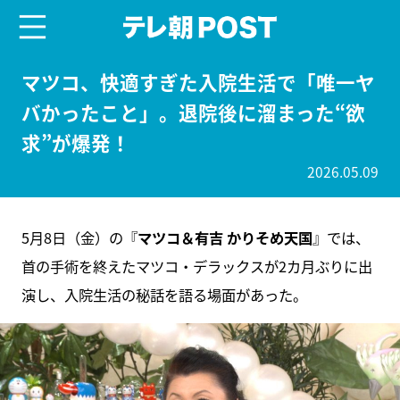
menu
テレ朝POST
マツコ、快適すぎた入院生活で「唯一ヤ
バかったこと」。退院後に溜まった“欲
求”が爆発！
2026.05.09
5月8日（金）の『
マツコ＆有吉 かりそめ天国
』では、
首の手術を終えたマツコ・デラックスが2カ月ぶりに出
演し、入院生活の秘話を語る場面があった。