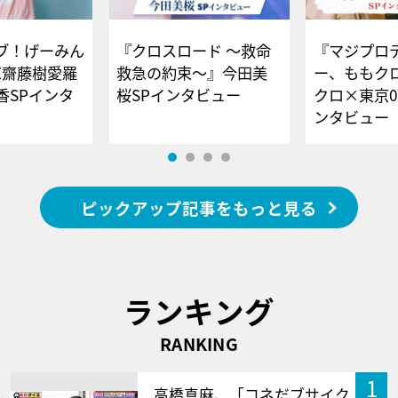
ブ！げーみん
『クロスロード ～救命
『マジプロ
E齋藤樹愛羅
救急の約束～』今田美
ー、ももク
香SPインタ
桜SPインタビュー
クロ×東京0
ンタビュー
ピックアップ記事をもっと見る
ランキング
RANKING
1
高橋真麻、「コネだブサイク