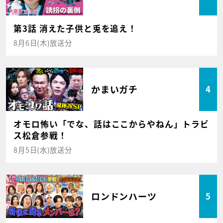
第3話 消えた子供と兎を追え！
8月6日(木)放送分
かまいガチ
4
オモロ怖い「でな、話はここからやねん」トラビ
ス松倉参戦！
8月5日(水)放送分
ロンドンハーツ
5