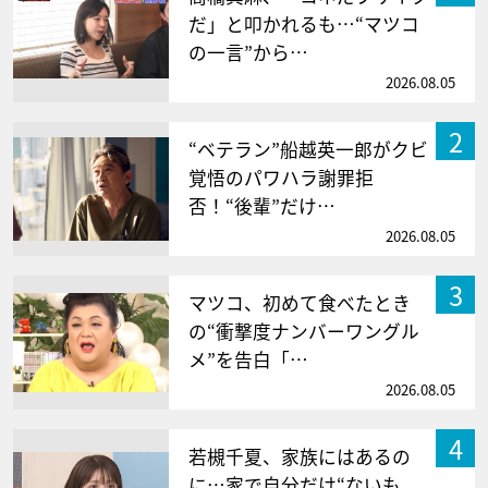
だ」と叩かれるも…“マツコ
の一言”から…
2026.08.05
2
“ベテラン”船越英一郎がクビ
覚悟のパワハラ謝罪拒
否！“後輩”だけ…
2026.08.05
3
マツコ、初めて食べたとき
の“衝撃度ナンバーワングル
メ”を告白「…
2026.08.05
4
若槻千夏、家族にはあるの
に…家で自分だけ“ないも