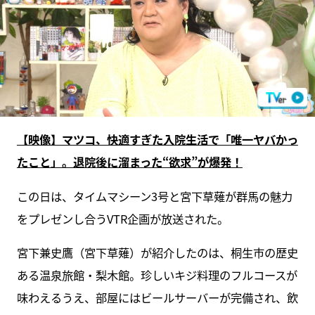
【映像】マツコ、快適すぎた入院生活で「唯一ヤバかっ
たこと」。退院後に溜まった“欲求”が爆発！
この日は、タイムマシーン3号と宮下草薙が群馬の魅力
をプレゼンし合うVTR企画が放送された。
宮下兼史鷹（宮下草薙）が紹介したのは、桐生市の歴史
ある温泉旅館・梨木館。珍しいキジ料理のフルコースが
味わえるうえ、部屋にはビールサーバーが完備され、飲