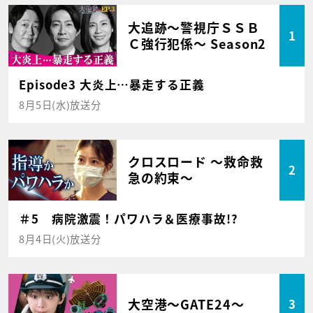
大追跡～警視庁ＳＳＢ
1
Ｃ強行犯係～ Season2
Episode3 大炎上…暴走する正義
8月5日(水)放送分
クロスロード ～救命救
2
急の約束～
＃5 病院激震！パワハラ＆医療事故!?
8月4日(火)放送分
大空港～GATE24～
3