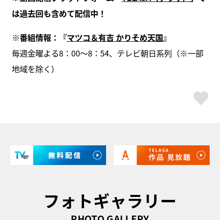
は過去回も含めて配信中！
※番組情報：『
マツコ＆有吉 かりそめ天国
』
毎週金曜よる8：00～8：54、テレビ朝日系列（※一部
地域を除く）
ス
フォトギャラリー
PHOTO GALLERY