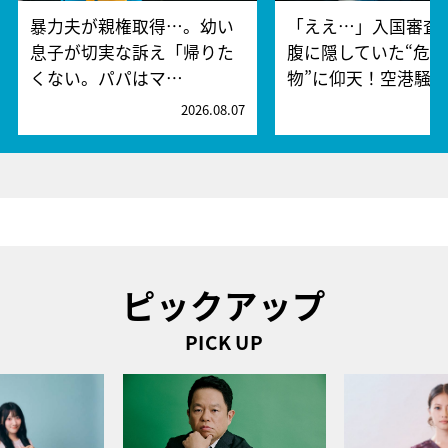
暴力夫が親権取得…。幼い
「ええ…」入国審査
息子が切実な訴え「帰りた
腹に隠していた“危険
くない。パパはマ…
物”に仰天！空港騒
2026.08.07
2
ピックアップ
PICK UP