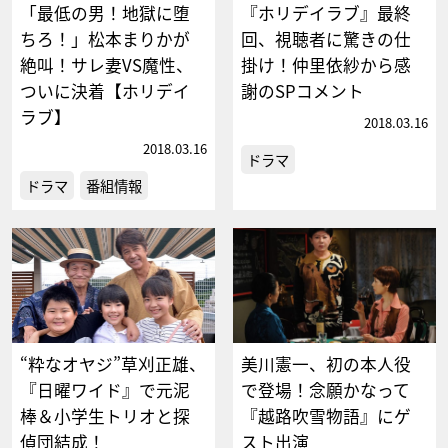
「最低の男！地獄に堕
『ホリデイラブ』最終
ちろ！」松本まりかが
回、視聴者に驚きの仕
絶叫！サレ妻VS魔性、
掛け！仲里依紗から感
ついに決着【ホリデイ
謝のSPコメント
ラブ】
2018.03.16
2018.03.16
ドラマ
ドラマ
番組情報
“粋なオヤジ”草刈正雄、
美川憲一、初の本人役
『日曜ワイド』で元泥
で登場！念願かなって
棒＆小学生トリオと探
『越路吹雪物語』にゲ
偵団結成！
スト出演