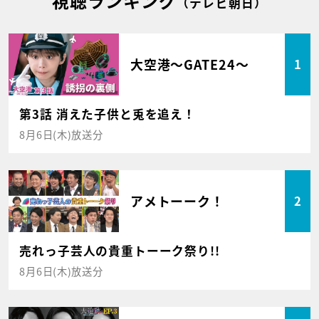
視聴ランキング
（テレビ朝日）
大空港～GATE24～
1
第3話 消えた子供と兎を追え！
8月6日(木)放送分
アメトーーク！
2
売れっ子芸人の貴重トーーク祭り!!
8月6日(木)放送分