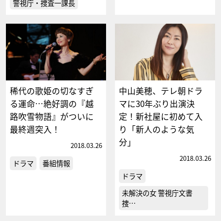
警視庁・捜査一課長
稀代の歌姫の切なすぎ
中山美穂、テレ朝ドラ
る運命…絶好調の『越
マに30年ぶり出演決
路吹雪物語』がついに
定！新社屋に初めて入
最終週突入！
り「新人のような気
分」
2018.03.26
2018.03.26
ドラマ
番組情報
ドラマ
未解決の女 警視庁文書
捜…