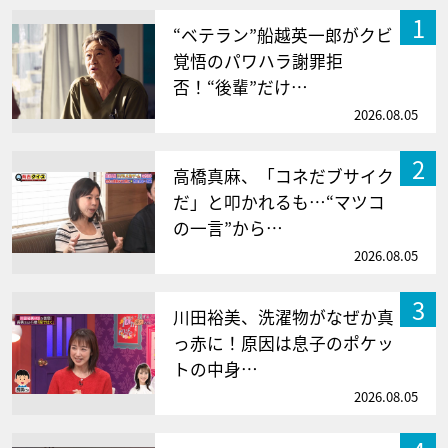
1
“ベテラン”船越英一郎がクビ
覚悟のパワハラ謝罪拒
否！“後輩”だけ…
2026.08.05
2
高橋真麻、「コネだブサイク
だ」と叩かれるも…“マツコ
の一言”から…
2026.08.05
3
川田裕美、洗濯物がなぜか真
っ赤に！原因は息子のポケッ
トの中身…
2026.08.05