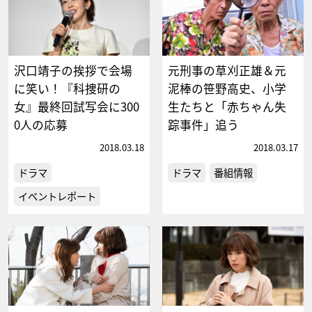
沢口靖子の挨拶で会場
元刑事の草刈正雄＆元
に笑い！『科捜研の
泥棒の笹野高史、小学
女』最終回試写会に300
生たちと「赤ちゃん失
0人の応募
踪事件」追う
2018.03.18
2018.03.17
ドラマ
ドラマ
番組情報
イベントレポート