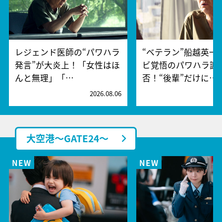
レジェンド医師の“パワハラ
“ベテラン”船越英一
発言”が大炎上！「女性はほ
ビ覚悟のパワハラ謝
んと無理」「…
否！“後輩”だけに…
2026.08.06
2
大空港～GATE24～