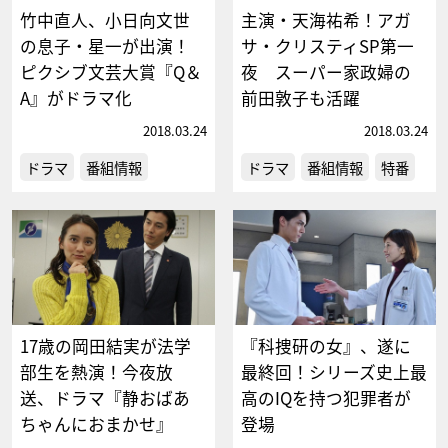
竹中直人、小日向文世
主演・天海祐希！アガ
の息子・星一が出演！
サ・クリスティSP第一
ピクシブ文芸大賞『Q＆
夜 スーパー家政婦の
A』がドラマ化
前田敦子も活躍
2018.03.24
2018.03.24
ドラマ
番組情報
ドラマ
番組情報
特番
17歳の岡田結実が法学
『科捜研の女』、遂に
部生を熱演！今夜放
最終回！シリーズ史上最
送、ドラマ『静おばあ
高のIQを持つ犯罪者が
ちゃんにおまかせ』
登場