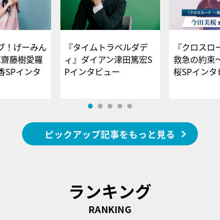
ブ！げーみん
『タイムトラベルダデ
『クロスロー
E齋藤樹愛羅
ィ』ダイアン津田篤宏S
救急の約束
香SPインタ
Pインタビュー
桜SPイ
ピックアップ記事をもっと見る
ランキング
RANKING