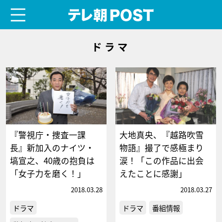
menu
テレ朝POST
ドラマ
『警視庁・捜査一課
大地真央、『越路吹雪
長』新加入のナイツ・
物語』撮了で感極まり
塙宣之、40歳の抱負は
涙！「この作品に出会
「女子力を磨く！」
えたことに感謝」
2018.03.28
2018.03.27
ドラマ
ドラマ
番組情報