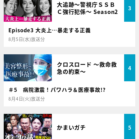
大追跡～警視庁ＳＳＢ
3
Ｃ強行犯係～ Season2
Episode3 大炎上…暴走する正義
8月5日(水)放送分
クロスロード ～救命救
4
急の約束～
＃5 病院激震！パワハラ＆医療事故!?
8月4日(火)放送分
かまいガチ
5