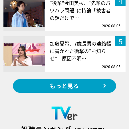
4
“後輩”今田美桜、“先輩のパ
ワハラ問題”に持論「被害者
の話だけで…
2026.08.05
5
加藤夏希、7歳長男の連絡帳
に書かれた衝撃の“お知ら
せ” 原因不明…
2026.08.05
もっと見る