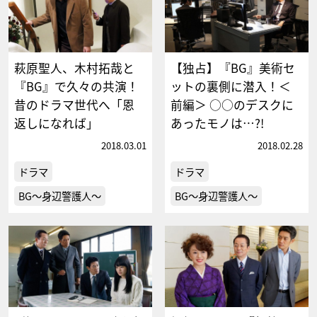
萩原聖人、木村拓哉と
【独占】『BG』美術セ
『BG』で久々の共演！
ットの裏側に潜入！＜
昔のドラマ世代へ「恩
前編＞ ○○のデスクに
返しになれば」
あったモノは…?!
2018.03.01
2018.02.28
ドラマ
ドラマ
BG～身辺警護人～
BG～身辺警護人～