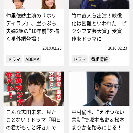
仲里依紗主演の『ホリ
竹中直人ら出演！映像
デイラブ』、崖っぷち
化は困難といわれた「ピ
夫婦2組の“10年前”を描
クシブ文芸大賞」受賞
く番外編登場！
作をドラマに
2018.02.23
2018.02.23
ドラマ
ABEMA
ドラマ
番組情報
こんな志田未来、見た
中村倫也、“えげつない
ことない！ドラマ『明日
言動”で塚本高史＆松本
の君がもっと好き』で
まりかを踏みにじる！