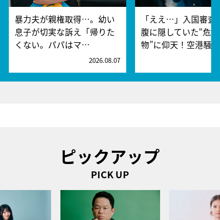
暴力夫が親権取得…。幼い
「ええ…」入国審査
息子が切実な訴え「帰りた
腹に隠していた“危険
くない。パパはマ…
物”に仰天！空港騒
2026.08.07
2
ピックアップ
PICK UP