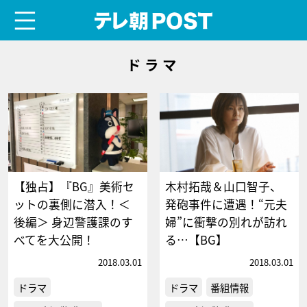
menu
テレ朝POST
ドラマ
【独占】『BG』美術セ
木村拓哉＆山口智子、
ットの裏側に潜入！＜
発砲事件に遭遇！“元夫
後編＞ 身辺警護課のす
婦”に衝撃の別れが訪れ
べてを大公開！
る…【BG】
2018.03.01
2018.03.01
ドラマ
ドラマ
番組情報