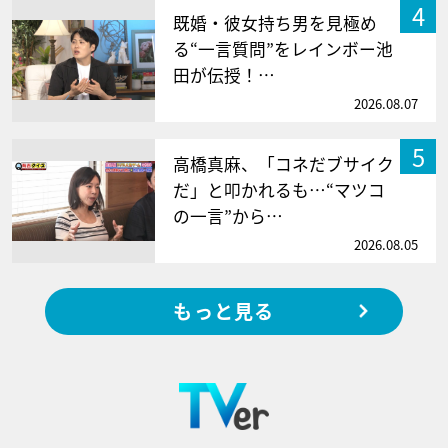
4
既婚・彼女持ち男を見極め
る“一言質問”をレインボー池
田が伝授！…
2026.08.07
5
高橋真麻、「コネだブサイク
だ」と叩かれるも…“マツコ
の一言”から…
2026.08.05
もっと見る