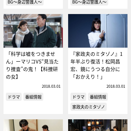
BG～身辺警護人～
BG～身辺警護人～
「科学は嘘をつきませ
『家政夫のミタゾノ』1
ん」ーマリコVS“見当た
年半ぶり復活！松岡昌
り捜査”の鬼！【科捜研
宏、鏡にうつる自分に
の女】
「おかえり！」
2018.03.01
2018.03.01
ドラマ
番組情報
ドラマ
番組情報
家政夫のミタゾノ