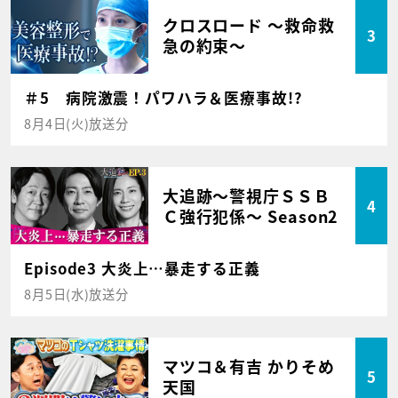
クロスロード ～救命救
3
急の約束～
＃5 病院激震！パワハラ＆医療事故!?
8月4日(火)放送分
大追跡～警視庁ＳＳＢ
4
Ｃ強行犯係～ Season2
Episode3 大炎上…暴走する正義
8月5日(水)放送分
マツコ＆有吉 かりそめ
5
天国