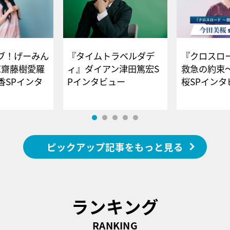
ブ！げーみん
『タイムトラベルダデ
『クロスロー
E齋藤樹愛羅
ィ』ダイアン津田篤宏S
救急の約束
香SPインタ
Pインタビュー
桜SPイ
ピックアップ記事をもっと見る
ランキング
RANKING