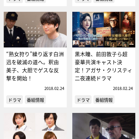
“熟女狩り”繰り返す白洲
黒木瞳、前田敦子ら超
迅を破滅の道へ。釈由
豪華共演キャスト決
美子、大胆でゲスな反
定！アガサ・クリスティ
撃を開始！
二夜連続ドラマ
2018.02.24
2018.02.24
ドラマ
番組情報
ドラマ
番組情報