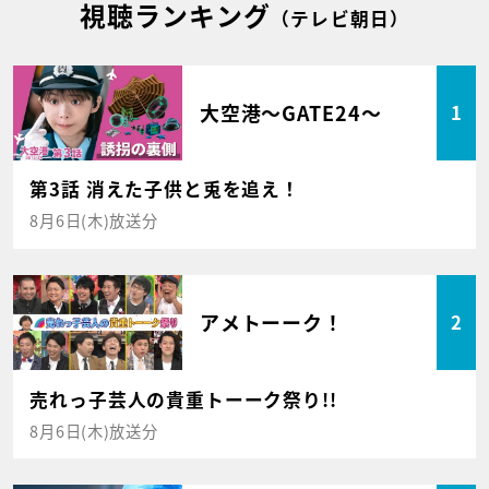
視聴ランキング
（テレビ朝日）
大空港～GATE24～
1
第3話 消えた子供と兎を追え！
8月6日(木)放送分
アメトーーク！
2
売れっ子芸人の貴重トーーク祭り!!
8月6日(木)放送分