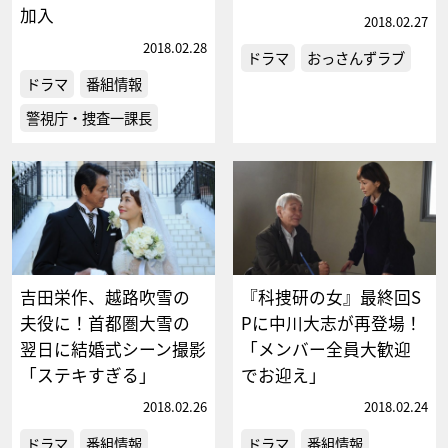
加入
2018.02.27
2018.02.28
ドラマ
おっさんずラブ
ドラマ
番組情報
警視庁・捜査一課長
吉田栄作、越路吹雪の
『科捜研の女』最終回S
夫役に！首都圏大雪の
Pに中川大志が再登場！
翌日に結婚式シーン撮影
「メンバー全員大歓迎
「ステキすぎる」
でお迎え」
2018.02.26
2018.02.24
ドラマ
番組情報
ドラマ
番組情報