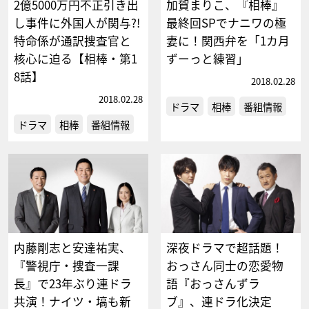
2億5000万円不正引き出
加賀まりこ、『相棒』
し事件に外国人が関与?!
最終回SPでナニワの極
特命係が通訳捜査官と
妻に！関西弁を「1カ月
核心に迫る【相棒・第1
ずーっと練習」
8話】
2018.02.28
2018.02.28
ドラマ
相棒
番組情報
ドラマ
相棒
番組情報
内藤剛志と安達祐実、
深夜ドラマで超話題！
『警視庁・捜査一課
おっさん同士の恋愛物
長』で23年ぶり連ドラ
語『おっさんずラ
共演！ナイツ・塙も新
ブ』、連ドラ化決定