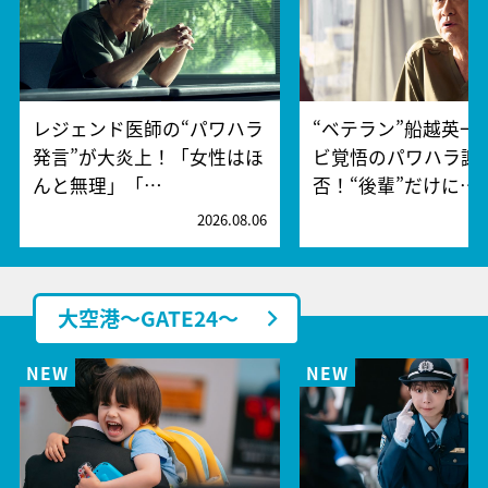
レジェンド医師の“パワハラ
“ベテラン”船越英一
発言”が大炎上！「女性はほ
ビ覚悟のパワハラ謝
んと無理」「…
否！“後輩”だけに…
2026.08.06
2
大空港～GATE24～