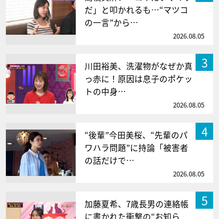
だ」と叩かれるも…“マツコ
の一言”から…
2026.08.05
3
川田裕美、洗濯物がなぜか真
っ赤に！原因は息子のポケッ
トの中身…
2026.08.05
4
“後輩”今田美桜、“先輩のパ
ワハラ問題”に持論「被害者
の話だけで…
2026.08.05
5
加藤夏希、7歳長男の連絡帳
に書かれた衝撃の“お知ら