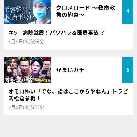
クロスロード ～救命救
4
急の約束～
＃5 病院激震！パワハラ＆医療事故!?
8月4日(火)放送分
かまいガチ
5
オモロ怖い「でな、話はここからやねん」トラビ
ス松倉参戦！
8月5日(水)放送分