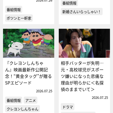
2026.07.26
番組情報
番組情報
新婚さんいらっしゃい！
ポツンと一軒家
『クレヨンしんちゃ
相手バッターが失明…
ん』映画最新作公開記
元・高校球児がスポー
念！“黄金タッグ”が贈る
ツ嫌いになった悲痛な
SPエピソード
理由が明らかに＜名探
偵のままでいて＞
2026.07.25
2026.07.25
番組情報
アニメ
ドラマ
クレヨンしんちゃん