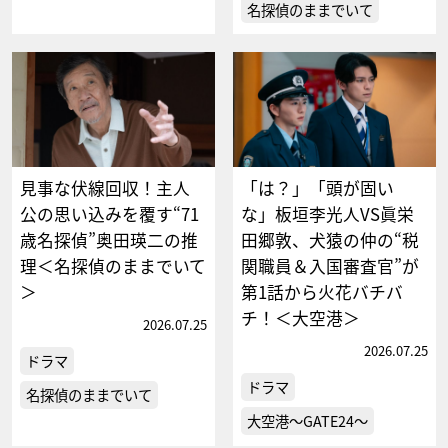
名探偵のままでいて
見事な伏線回収！主人
「は？」「頭が固い
公の思い込みを覆す“71
な」板垣李光人VS眞栄
歳名探偵”奥田瑛二の推
田郷敦、犬猿の仲の“税
理＜名探偵のままでいて
関職員＆入国審査官”が
＞
第1話から火花バチバ
チ！＜大空港＞
2026.07.25
2026.07.25
ドラマ
ドラマ
名探偵のままでいて
大空港～GATE24～