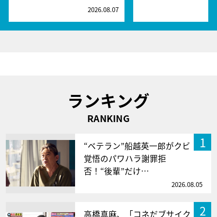
2026.08.07
2
ランキング
RANKING
1
“ベテラン”船越英一郎がクビ
覚悟のパワハラ謝罪拒
否！“後輩”だけ…
2026.08.05
2
高橋真麻、「コネだブサイク