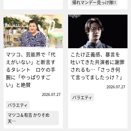
帰れマンデー見っけ隊!!
マツコ、芸能界で「代
こたけ正義感、暴言を
えがいない」と断言す
吐いてきた共演者に謝罪
るタレント ロケの手
されるも…「さっき何
腕に「やっぱりすご
て言ってましたっけ？」
い」と絶賛
2026.07.27
2026.07.27
バラエティ
バラエティ
マツコ＆有吉 かりそめ
天…