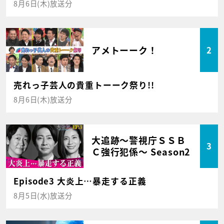
8月6日(木)放送分
アメトーーク！
2
売れっ子芸人の貴重トーーク祭り!!
8月6日(木)放送分
大追跡～警視庁ＳＳＢ
3
Ｃ強行犯係～ Season2
Episode3 大炎上…暴走する正義
8月5日(水)放送分