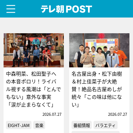
menu
テレ朝POST
中森明菜、松田聖子へ
名古屋出身・松下由樹
の本音ポロリ！ライバ
＆村上佳菜子が大絶
ル視する風潮は「とんで
賛！絶品名古屋めしが
もない」意外な事実
続々「この味は他にな
「涙が止まらなくて」
い」
2026.07.27
2026.07.27
EIGHT-JAM
音楽
番組情報
バラエティ