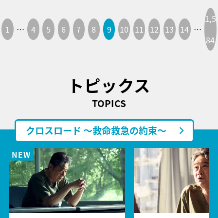
1,5
1
…
4
5
6
7
8
9
10
11
12
13
14
…
84
トピックス
TOPICS
クロスロード ～救命救急の約束～