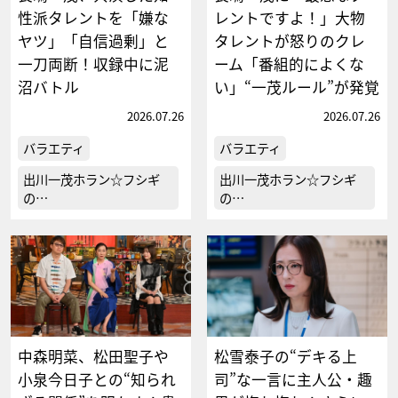
性派タレントを「嫌な
レントですよ！」大物
ヤツ」「自信過剰」と
タレントが怒りのクレ
一刀両断！収録中に泥
ーム「番組的によくな
沼バトル
い」“一茂ルール”が発覚
2026.07.26
2026.07.26
バラエティ
バラエティ
出川一茂ホラン☆フシギ
出川一茂ホラン☆フシギ
の…
の…
中森明菜、松田聖子や
松雪泰子の“デキる上
小泉今日子との“知られ
司”な一言に主人公・趣