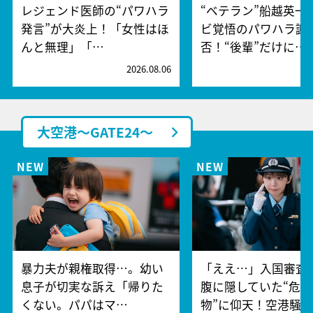
レジェンド医師の“パワハラ
“ベテラン”船越英一
発言”が大炎上！「女性はほ
ビ覚悟のパワハラ謝
んと無理」「…
否！“後輩”だけに…
2026.08.06
2
大空港～GATE24～
暴力夫が親権取得…。幼い
「ええ…」入国審査
息子が切実な訴え「帰りた
腹に隠していた“危険
くない。パパはマ…
物”に仰天！空港騒