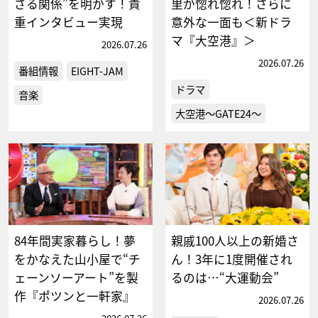
ざる関係”を明かす！貴
里が惚れ惚れ！さらに
重インタビュー実現
意外な一面も＜新ドラ
マ『大空港』＞
2026.07.26
2026.07.26
番組情報
EIGHT-JAM
ドラマ
音楽
大空港～GATE24～
84年間実家暮らし！夢
親戚100人以上の新婚さ
をかなえた山小屋で“チ
ん！3年に1度開催され
ェーンソーアート”を製
るのは…“大運動会”
作『ポツンと一軒家』
2026.07.26