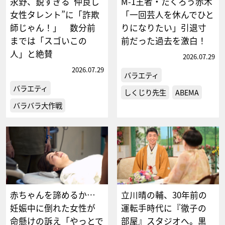
永野、鋭すぎる“仲良し
M-1王者・たくろう赤木
女性タレント”に「詐欺
「一回芸人を休んでひと
師じゃん！」 数分前
りになりたい」引退寸
までは「スゴいこの
前だった過去を激白！
人」と絶賛
2026.07.29
2026.07.29
バラエティ
バラエティ
しくじり先生
ABEMA
バラバラ大作戦
赤ちゃんを諦めるか…
立川晴の輔、30年前の
妊娠中に倒れた女性が
運転手時代に『徹子の
命懸けの訴え「やっとで
部屋』スタジオへ。黒