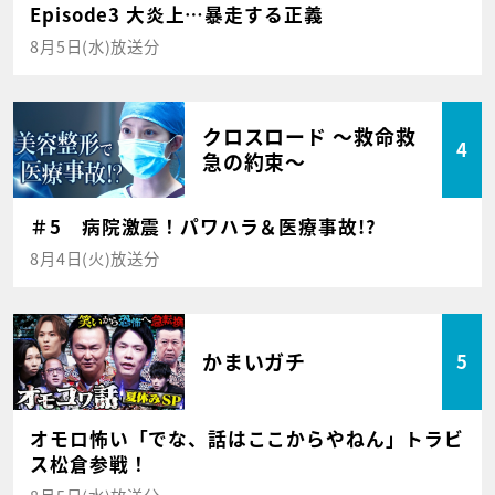
Episode3 大炎上…暴走する正義
8月5日(水)放送分
クロスロード ～救命救
4
急の約束～
＃5 病院激震！パワハラ＆医療事故!?
8月4日(火)放送分
かまいガチ
5
オモロ怖い「でな、話はここからやねん」トラビ
ス松倉参戦！