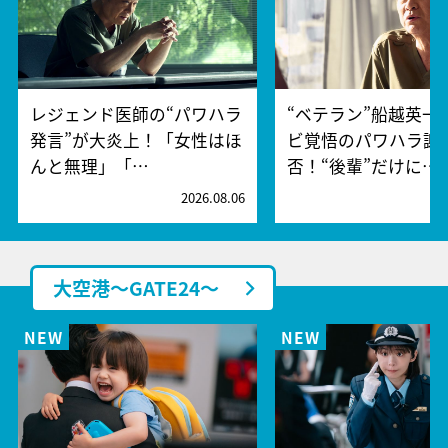
レジェンド医師の“パワハラ
“ベテラン”船越英一
発言”が大炎上！「女性はほ
ビ覚悟のパワハラ謝
んと無理」「…
否！“後輩”だけに…
2026.08.06
2
大空港～GATE24～