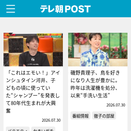
menu
テレ朝POST
「これはエモい！」アイ
磯野貴理子、鳥を好き
ンシュタイン河井、子
になり人生が豊かに。
どもの頃に使ってい
昨年は洗濯機を処分、
た“シャンプー”を発表し
以来“手洗い生活”
て80年代生まれが大興
2026.07.30
奮
番組情報
徹子の部屋
2026.07.30
バラエティ
かまいガチ