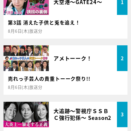
大空港～GATE24～
1
第3話 消えた子供と兎を追え！
8月6日(木)放送分
アメトーーク！
2
売れっ子芸人の貴重トーーク祭り!!
8月6日(木)放送分
大追跡～警視庁ＳＳＢ
3
Ｃ強行犯係～ Season2