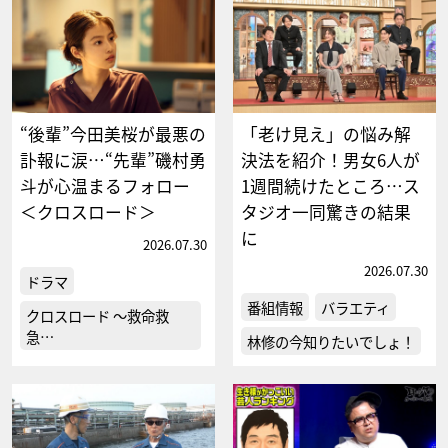
“後輩”今田美桜が最悪の
「老け見え」の悩み解
訃報に涙…“先輩”磯村勇
決法を紹介！男女6人が
斗が心温まるフォロー
1週間続けたところ…ス
＜クロスロード＞
タジオ一同驚きの結果
に
2026.07.30
2026.07.30
ドラマ
番組情報
バラエティ
クロスロード ～救命救
急…
林修の今知りたいでしょ！