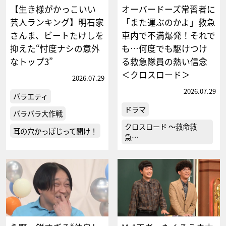
【生き様がかっこいい
オーバードーズ常習者に
芸人ランキング】明石家
「また運ぶのかよ」救急
さんま、ビートたけしを
車内で不満爆発！それで
抑えた“忖度ナシの意外
も…何度でも駆けつけ
なトップ3”
る救急隊員の熱い信念
＜クロスロード＞
2026.07.29
2026.07.29
バラエティ
ドラマ
バラバラ大作戦
クロスロード ～救命救
耳の穴かっぽじって聞け！
急…