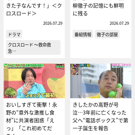
きた子なんです！」＜ク
柳徹子の記憶にも鮮明
ロスロード＞
に残る
2026.07.29
2026.07.29
ドラマ
番組情報
徹子の部屋
クロスロード ～救命救
急…
おいしすぎて衝撃！永
きしたかの高野が号
野の“意外な激推し食
泣…3年前に亡くなった
材”に共演者困惑「え
父へ“電話ボックス”で第
っ」「これ初めてだ
一子誕生を報告