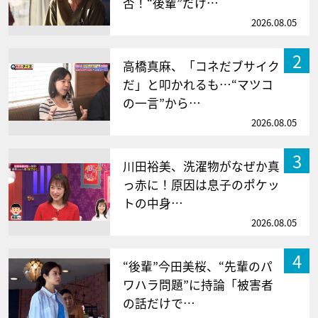
否！“後輩”だけ…
2026.08.05
2
高橋真麻、「コネだブサイク
だ」と叩かれるも…“マツコ
の一言”から…
2026.08.05
3
川田裕美、洗濯物がなぜか真
っ赤に！原因は息子のポケッ
トの中身…
2026.08.05
4
“後輩”今田美桜、“先輩のパ
ワハラ問題”に持論「被害者
の話だけで…