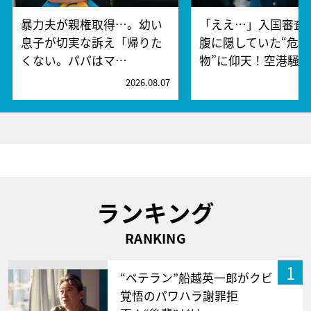
暴力夫が親権取得…。幼い
「ええ…」入国審査
息子が切実な訴え「帰りた
腹に隠していた“危険
くない。パパはマ…
物”に仰天！空港騒
2026.08.07
2
ランキング
RANKING
1
“ベテラン”船越英一郎がクビ
覚悟のパワハラ謝罪拒