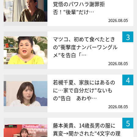
覚悟のパワハラ謝罪拒
否！“後輩”だけ…
2026.08.05
3
マツコ、初めて食べたとき
の“衝撃度ナンバーワングル
メ”を告白「…
2026.08.05
4
若槻千夏、家族にはあるの
に…家で自分だけ“ないも
の”告白 あわや…
2026.08.05
5
藤本美貴、14歳長男の服に
異変→聞かされた“4文字の理