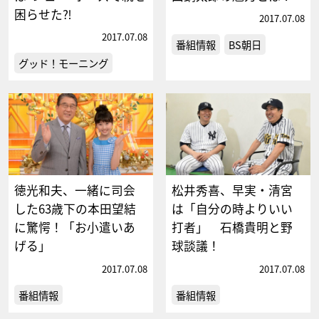
困らせた⁈
2017.07.08
2017.07.08
番組情報
BS朝日
グッド！モーニング
徳光和夫、一緒に司会
松井秀喜、早実・清宮
した63歳下の本田望結
は「自分の時よりいい
に驚愕！「お小遣いあ
打者」 石橋貴明と野
げる」
球談議！
2017.07.08
2017.07.08
番組情報
番組情報