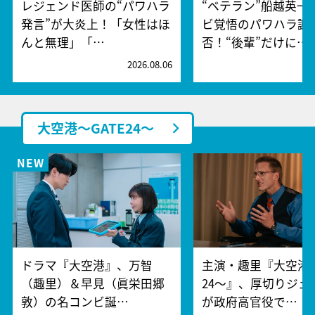
レジェンド医師の“パワハラ
“ベテラン”船越英一
発言”が大炎上！「女性はほ
ビ覚悟のパワハラ謝
んと無理」「…
否！“後輩”だけに…
2026.08.06
2
大空港～GATE24～
ドラマ『大空港』、万智
主演・趣里『大空港～
（趣里）＆早見（眞栄田郷
24～』、厚切りジェ
敦）の名コンビ誕…
が政府高官役で…