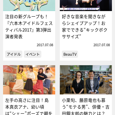
注目の新グループも！
好きな音楽を聞きなが
『六本木アイドルフェス
らシェイプアップ！お
ティバル2017』第3弾出
家でできる“キックボク
演者発表
ササイズ”
2017.07.08
2017.07.08
アイドル
イベント
BeauTV
左手の高さに注目！島
小栗旬、藤原竜也も慕
本真衣アナ、幼い頃
う“モテる男”、俳優・吉
は“シェー”ポーズで親を
田鋼太郎の魅力とは？