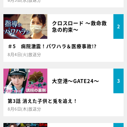
クロスロード ～救命救
2
急の約束～
＃5 病院激震！パワハラ＆医療事故!?
8月4日(火)放送分
大空港～GATE24～
3
第3話 消えた子供と兎を追え！
8月6日(木)放送分