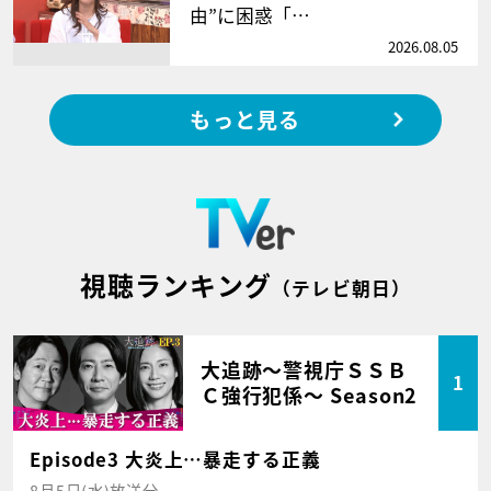
由”に困惑「…
2026.08.05
もっと見る
視聴ランキング
（テレビ朝日）
大追跡～警視庁ＳＳＢ
1
Ｃ強行犯係～ Season2
Episode3 大炎上…暴走する正義
8月5日(水)放送分