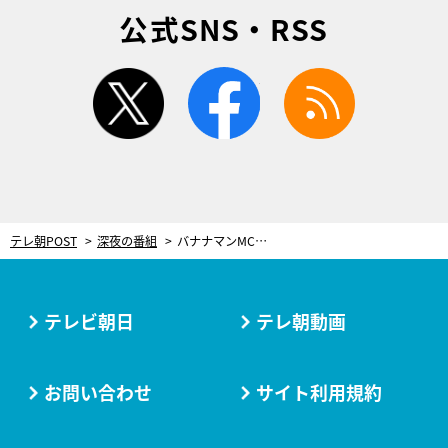
公式SNS・RSS
twitter
facebook
rss
テレ朝POST
深夜の番組
バナナマンMCの新番組『ソノサキ』、初回は知念侑李・生駒里奈ら登場！
テレビ朝日
テレ朝動画
お問い合わせ
サイト利用規約