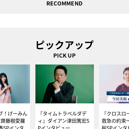
RECOMMEND
ピックアップ
PICK UP
ブ！げーみん
『タイムトラベルダデ
『クロスロー
E齋藤樹愛羅
ィ』ダイアン津田篤宏S
救急の約束
香SPインタ
Pインタビュー
桜SPイ