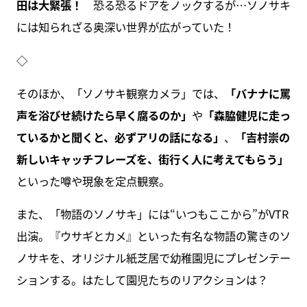
田は大緊張！
恐る恐るドアをノックするが…ソノサキ
には知られざる奥深い世界が広がっていた！
◇
そのほか、「ソノサキ観察カメラ」では、
「バナナに罵
声を浴びせ続けたら早く腐るのか」
や
「森脇健児に走っ
ているかと聞くと、必ずアリの話になる」
、
「吉村崇の
新しいキャッチフレーズを、街行く人に考えてもらう」
といった噂や現象を定点観察。
また、「物語のソノサキ」には“いつもここから”がVTR
出演。『ウサギとカメ』といった有名な物語の驚きのソ
ノサキを、オリジナル紙芝居で幼稚園児にプレゼンテー
ションする。はたして園児たちのリアクションは？