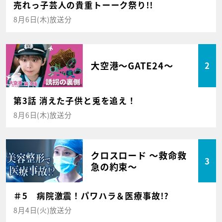
売れっ子芸人の貴重トーーク祭り!!
8月6日(木)放送分
大空港～GATE24～
2
第3話 消えた子供と兎を追え！
8月6日(木)放送分
クロスロード ～救命救
3
急の約束～
＃5 病院激震！パワハラ＆医療事故!?
8月4日(火)放送分