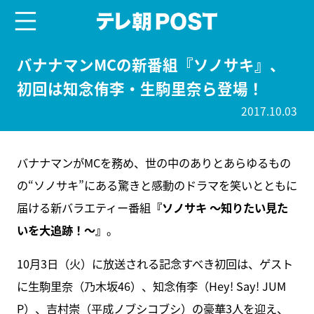
menu
テレ朝POST
バナナマンMCの新番組『ソノサキ』、
初回は知念侑李・生駒里奈ら登場！
2017.10.03
バナナマンがMCを務め、世の中のありとあらゆるもの
の“ソノサキ”にある驚きと感動のドラマを笑いとともに
届ける新バラエティー番組
『ソノサキ ～知りたい見た
いを大追跡！～』
。
10月3日（火）に放送される記念すべき初回は、ゲスト
に生駒里奈（乃木坂46）、知念侑李（Hey! Say! JUM
P）、吉村崇（平成ノブシコブシ）の豪華3人を迎え、