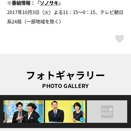
※番組情報：『
ソノサキ
』
2017年10月3日（火）よる11：15～0：15、テレビ朝日
系24局（一部地域を除く）
ス
フォトギャラリー
PHOTO GALLERY