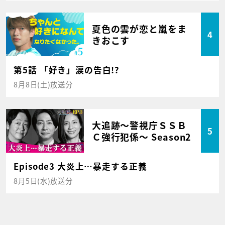
夏色の雲が恋と嵐をま
4
きおこす
第5話 「好き」涙の告白!?
8月8日(土)放送分
大追跡～警視庁ＳＳＢ
5
Ｃ強行犯係～ Season2
Episode3 大炎上…暴走する正義
8月5日(水)放送分