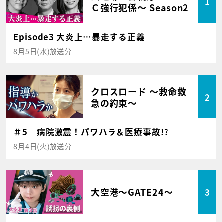
1
Ｃ強行犯係～ Season2
Episode3 大炎上…暴走する正義
8月5日(水)放送分
クロスロード ～救命救
2
急の約束～
＃5 病院激震！パワハラ＆医療事故!?
8月4日(火)放送分
大空港～GATE24～
3