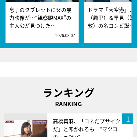
息子のタブレットに父の暴
ドラマ『大空港』、
力映像が…“観察眼MAX”の
（趣里）＆早見（眞
主人公が見つけた…
敦）の名コンビ誕…
2026.08.07
2
ランキング
RANKING
1
高橋真麻、「コネだブサイク
だ」と叩かれるも…“マツコ