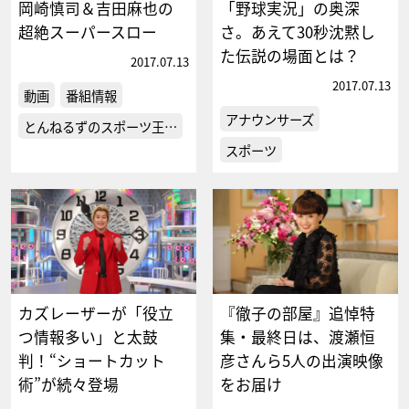
岡崎慎司＆吉田麻也の
「野球実況」の奥深
超絶スーパースロー
さ。あえて30秒沈黙し
た伝説の場面とは？
2017.07.13
2017.07.13
動画
番組情報
アナウンサーズ
とんねるずのスポーツ王…
スポーツ
カズレーザーが「役立
『徹子の部屋』追悼特
つ情報多い」と太鼓
集・最終日は、渡瀬恒
判！“ショートカット
彦さんら5人の出演映像
術”が続々登場
をお届け