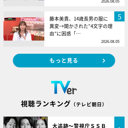
2026.08.05
5
藤本美貴、14歳長男の服に
異変→聞かされた“4文字の理
由”に困惑「…
2026.08.05
もっと見る
視聴ランキング
（テレビ朝日）
大追跡～警視庁ＳＳＢ