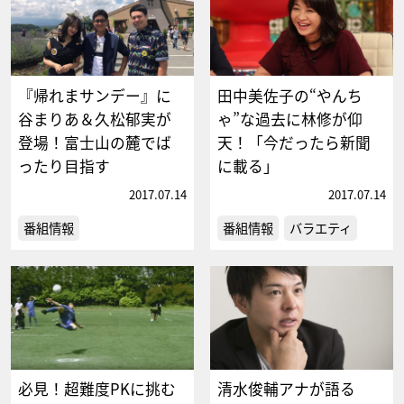
『帰れまサンデー』に
田中美佐子の“やんち
谷まりあ＆久松郁実が
ゃ”な過去に林修が仰
登場！富士山の麓でば
天！「今だったら新聞
ったり目指す
に載る」
2017.07.14
2017.07.14
番組情報
番組情報
バラエティ
必見！超難度PKに挑む
清水俊輔アナが語る