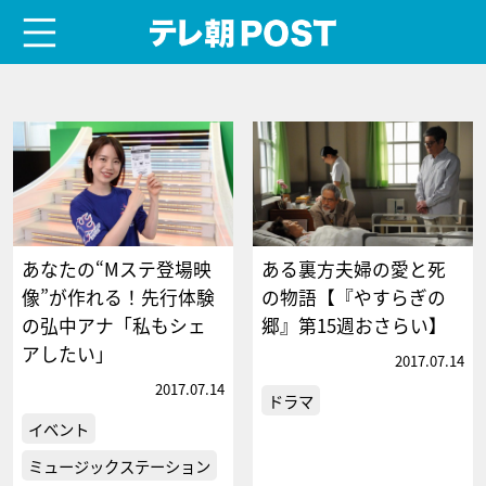
menu
テレ朝POST
あなたの“Mステ登場映
ある裏方夫婦の愛と死
像”が作れる！先行体験
の物語【『やすらぎの
の弘中アナ「私もシェ
郷』第15週おさらい】
アしたい」
2017.07.14
2017.07.14
ドラマ
イベント
ミュージックステーション