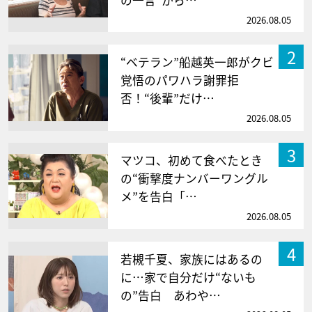
の一言”から…
2026.08.05
2
“ベテラン”船越英一郎がクビ
覚悟のパワハラ謝罪拒
否！“後輩”だけ…
2026.08.05
3
マツコ、初めて食べたとき
の“衝撃度ナンバーワングル
メ”を告白「…
2026.08.05
4
若槻千夏、家族にはあるの
に…家で自分だけ“ないも
の”告白 あわや…