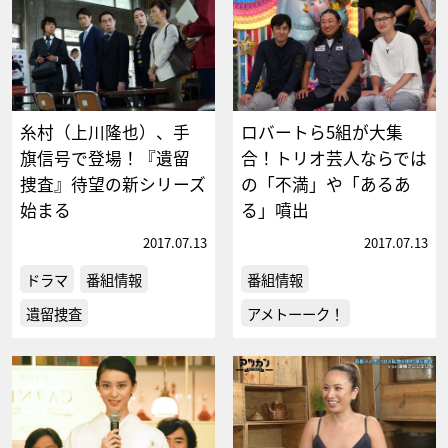
糸村（上川隆也）、手
ロバートら5組が大集
旗信号で登場！『遺留
合！トリオ芸人ならでは
捜査』待望の新シリーズ
の「不満」や「あるあ
始まる
る」噴出
2017.07.13
2017.07.13
ドラマ
番組情報
番組情報
遺留捜査
アメトーーク！