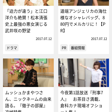
「迫力が違う」と江口
道端アンジェリカの海仕
洋介も絶賛！松本清張
様なオシャレバッグ、8
史上最強の悪女演じる
80円でメルカリに！【P
武井咲の野望
R】
2017.07.12
2017.07.12
ドラマ
PR
番組情報
ムッシュかまやつさ
今夜第1話放送『刑事7
ん、ニックネームの由来
人』 お茶目さ満載、
語る。『徹子の部屋』
倉科カナ現場オフショ
追悼特集
ット集！