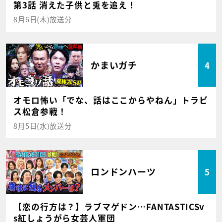
第3話 消えた子供と兎を追え！
8月6日(木)放送分
かまいガチ
4
オモロ怖い「でな、話はここからやねん」トラビ
ス松倉参戦！
8月5日(水)放送分
ロンドンハーツ
5
【恋の行方は？】ラブマゲドン…FANTASTICSv
s紅しょうがら女芸人軍団