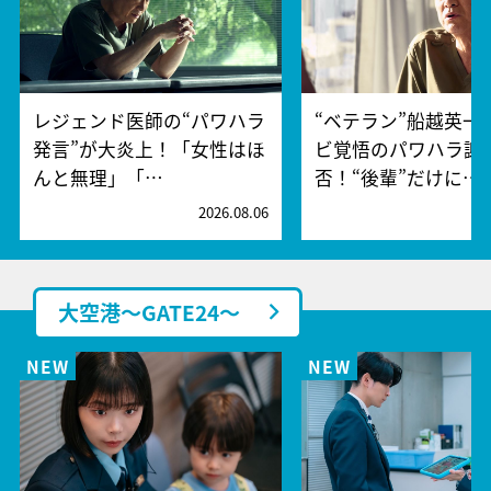
レジェンド医師の“パワハラ
“ベテラン”船越英一
発言”が大炎上！「女性はほ
ビ覚悟のパワハラ謝
んと無理」「…
否！“後輩”だけに…
2026.08.06
2
大空港～GATE24～