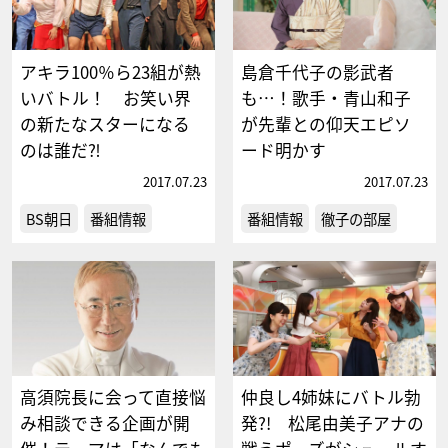
アキラ100％ら23組が熱
島倉千代子の影武者
いバトル！ お笑い界
も…！歌手・青山和子
の新たなスターになる
が先輩との仰天エピソ
のは誰だ⁈
ード明かす
2017.07.23
2017.07.23
BS朝日
番組情報
番組情報
徹子の部屋
高須院長に会って直接悩
仲良し4姉妹にバトル勃
み相談できる企画が開
発?! 松尾由美子アナの