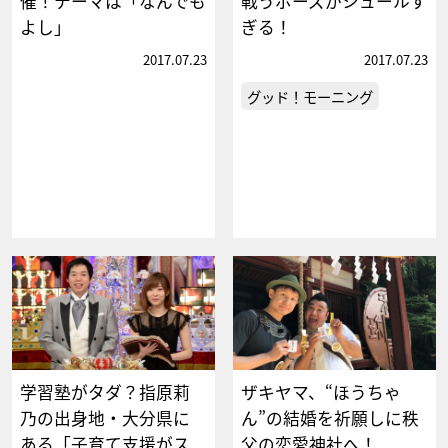
催！テーマは「なんでも
戦うポーズがシュールす
よし」
ぎる！
2017.07.23
2017.07.23
グッド！モーニング
学習塾がタダ？指原莉
ザキヤマ、“ほうちゃ
乃の出身地・大分県に
ん”の結婚を祈願しに秩
ある「子育て支援がス
父の恋愛神社へ！