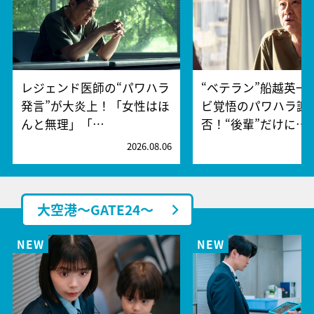
レジェンド医師の“パワハラ
“ベテラン”船越英一
発言”が大炎上！「女性はほ
ビ覚悟のパワハラ謝
んと無理」「…
否！“後輩”だけに…
2026.08.06
2
大空港～GATE24～