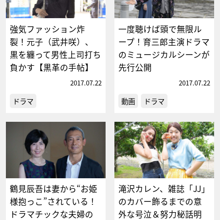
強気ファッション炸
一度聴けば頭で無限ル
裂！元子（武井咲）、
ープ！育三郎主演ドラマ
黒を纏って男性上司打ち
のミュージカルシーンが
負かす【黒革の手帖】
先行公開
2017.07.22
2017.07.22
ドラマ
動画
ドラマ
鶴見辰吾は妻から“お姫
滝沢カレン、雑誌「JJ」
様抱っこ”されている！
のカバー飾るまでの意
ドラマチックな夫婦の
外な号泣＆努力秘話明