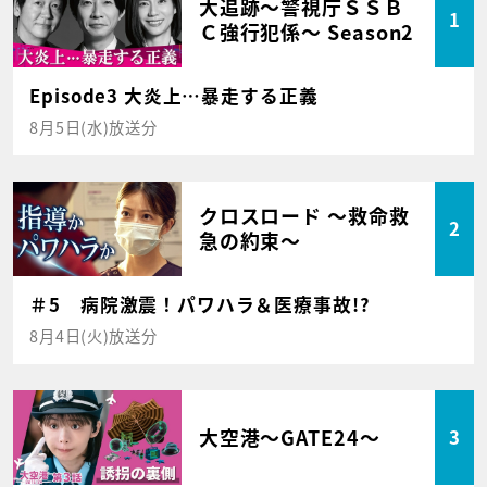
大追跡～警視庁ＳＳＢ
1
Ｃ強行犯係～ Season2
Episode3 大炎上…暴走する正義
8月5日(水)放送分
クロスロード ～救命救
2
急の約束～
＃5 病院激震！パワハラ＆医療事故!?
8月4日(火)放送分
大空港～GATE24～
3