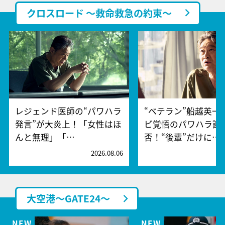
クロスロード ～救命救急の約束～
レジェンド医師の“パワハラ
“ベテラン”船越英一
発言”が大炎上！「女性はほ
ビ覚悟のパワハラ謝
んと無理」「…
否！“後輩”だけに…
2026.08.06
2
大空港～GATE24～