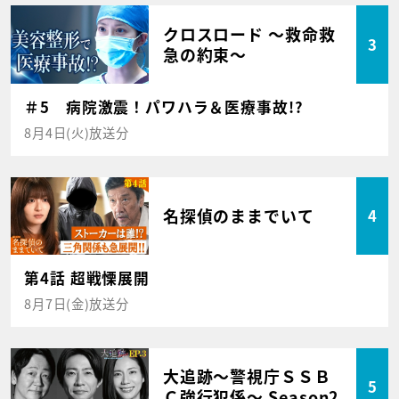
クロスロード ～救命救
3
急の約束～
＃5 病院激震！パワハラ＆医療事故!?
8月4日(火)放送分
名探偵のままでいて
4
第4話 超戦慄展開
8月7日(金)放送分
大追跡～警視庁ＳＳＢ
5
Ｃ強行犯係～ Season2