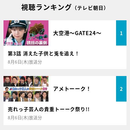
視聴ランキング
（テレビ朝日）
大空港～GATE24～
1
第3話 消えた子供と兎を追え！
8月6日(木)放送分
アメトーーク！
2
売れっ子芸人の貴重トーーク祭り!!
8月6日(木)放送分