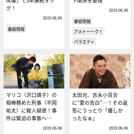
体操』で3年連続タッ
下関係を整理
グ！
2019.06.06
2019.06.06
番組情報
番組情報
アメトーーク！
バラエティ
マリコ（沢口靖子）の
太田光、吉永小百合
相棒務めた刑事（平岡
に“愛の告白”…！その返
祐太）に殺人疑惑！事
答にうっとり「優しか
件は緊迫の事態へ…
ったなぁ」
2019.06.06
2019.06.06