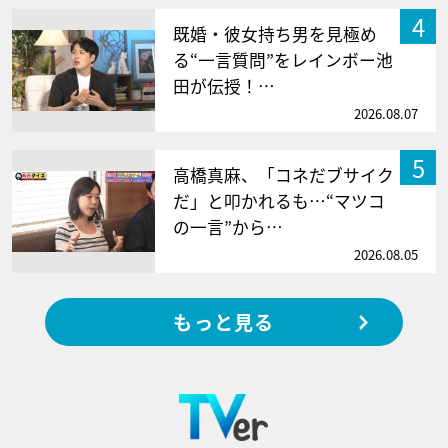
4
既婚・彼女持ち男を見極め
る“一言質問”をレインボー池
田が伝授！…
2026.08.07
5
高橋真麻、「コネだブサイク
だ」と叩かれるも…“マツコ
の一言”から…
2026.08.05
もっと見る