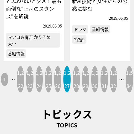
と思わないとダメ！最も
新AI技術と女性たちの思
面倒な“上司のスタン
惑に挑む
ス”を解説
2019.06.05
2019.06.05
ドラマ
番組情報
マツコ＆有吉 かりそめ
特捜9
天…
番組情報
1,2
1,2
1,2
1,2
1,2
1,2
1,2
1,2
1,2
1,2
1,2
1,5
1
…
…
22
23
24
25
26
27
28
29
30
31
32
84
トピックス
TOPICS