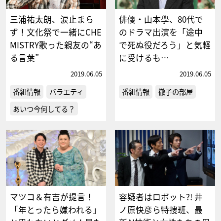
三浦祐太朗、涙止まら
俳優・山本學、80代で
ず！文化祭で一緒にCHE
のドラマ出演を「途中
MISTRY歌った親友の“あ
で死ぬ役だろう」と気軽
る言葉”
に受けるも…
2019.06.05
2019.06.05
番組情報
バラエティ
番組情報
徹子の部屋
あいつ今何してる？
マツコ＆有吉が提言！
容疑者はロボット?! 井
「年とったら嫌われる」
ノ原快彦ら特捜班、最