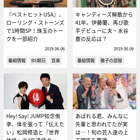
『ベストヒットUSA』、
キャンディーズ解散から
ローリング・ストーンズ
41年。伊藤蘭、再び歌
で1時間SP！珠玉のトー
手デビューに夫・水谷
クを一部紹介
豊の反応は？
2019.06.06
2019.06.06
番組情報
BS朝日
音楽
番組情報
徹子の部屋
Hey! Say! JUMP知念侑
あばれる君、みんなに
李、体を張って「伝えた
先輩と思われてたが実
い」松岡修造と『世界
は…！旬の芸人達の上