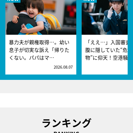
暴力夫が親権取得…。幼い
「ええ…」入国審査
息子が切実な訴え「帰りた
腹に隠していた“危険
くない。パパはマ…
物”に仰天！空港騒
2026.08.07
2
ランキング