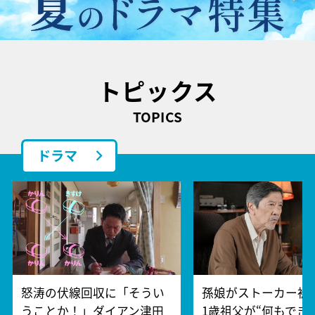
トピックス
TOPICS
ドラマ
怒涛の伏線回収に「そうい
孫娘がストーカー被
うことか！」ダイアン津田
1歳祖父が“何もでき