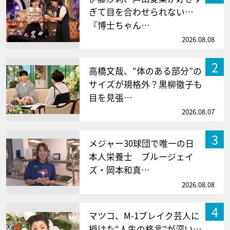
ぎて目を合わせられない…
『博士ちゃん…
2026.08.08
2
高橋文哉、“体のある部分”の
サイズが規格外？黒柳徹子も
目を見張…
2026.08.07
3
メジャー30球団で唯一の日
本人栄養士 ブルージェイ
ズ・岡本和真…
2026.08.08
4
マツコ、M-1ブレイク芸人に
授けた“人生の格言”が深い…