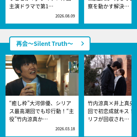
主演ドラマで第1…
察を動かす解決…
2026.08.09
2
再会～Silent Truth～
“癒し枠”大河俳優、シリア
竹内涼真×井上真央
ス最高潮回でも珍行動！“主
回で初恋成就キス！
役”竹内涼真か…
リフが回収され…
2026.03.18
2