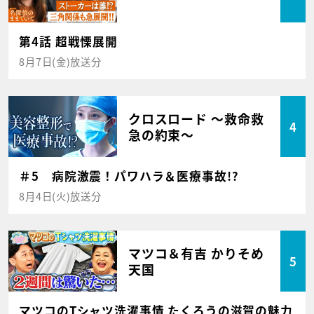
第4話 超戦慄展開
8月7日(金)放送分
クロスロード ～救命救
4
急の約束～
＃5 病院激震！パワハラ＆医療事故!?
8月4日(火)放送分
マツコ＆有吉 かりそめ
5
天国
マツコのTシャツ洗濯事情 たくろうの滋賀の魅力