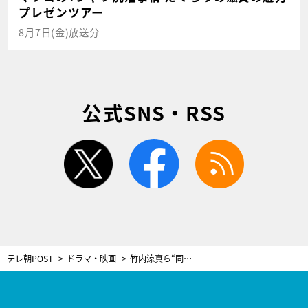
プレゼンツアー
8月7日(金)放送分
公式SNS・RSS
twitter
facebook
rss
テレ朝POST
ドラマ・映画
竹内涼真ら“同級生4人”から真犯人確定！ドラマ『再会』悲痛すぎる犯行理由が明らかに