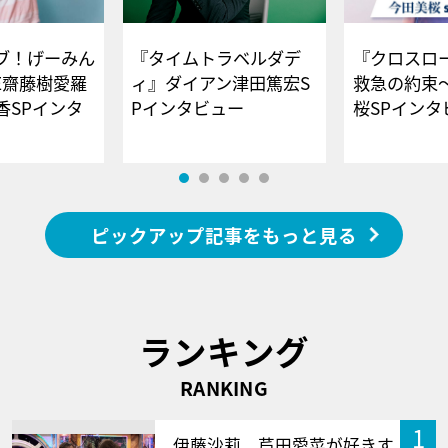
ブ！げーみん
『タイムトラベルダデ
『クロスロー
E齋藤樹愛羅
ィ』ダイアン津田篤宏S
救急の約束
香SPインタ
Pインタビュー
桜SPイ
ピックアップ記事をもっと見る
ランキング
RANKING
1
伊藤沙莉、芦田愛菜が好きす