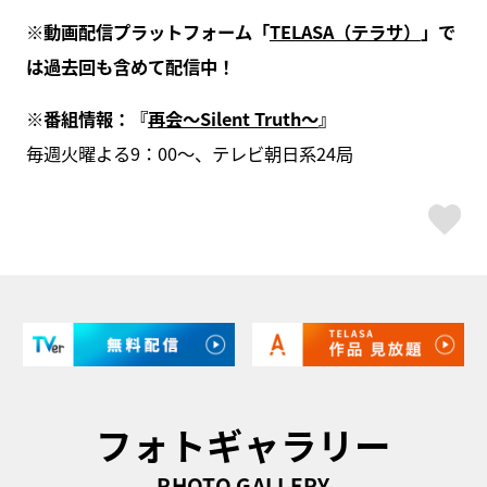
※動画配信プラットフォーム「
TELASA（テラサ）
」で
は過去回も含めて配信中！
※番組情報：『
再会～Silent Truth～
』
毎週火曜よる9：00～、テレビ朝日系24局
ス
フォトギャラリー
PHOTO GALLERY