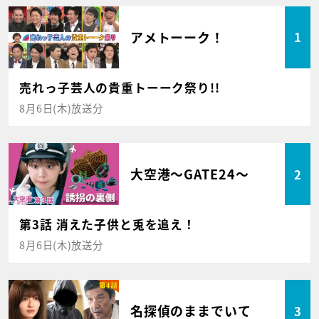
アメトーーク！
1
売れっ子芸人の貴重トーーク祭り!!
8月6日(木)放送分
大空港～GATE24～
2
第3話 消えた子供と兎を追え！
8月6日(木)放送分
名探偵のままでいて
3