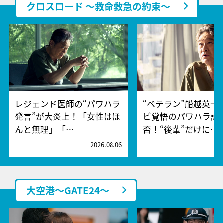
クロスロード ～救命救急の約束～
レジェンド医師の“パワハラ
“ベテラン”船越英一
発言”が大炎上！「女性はほ
ビ覚悟のパワハラ謝
んと無理」「…
否！“後輩”だけに…
2026.08.06
2
大空港～GATE24～