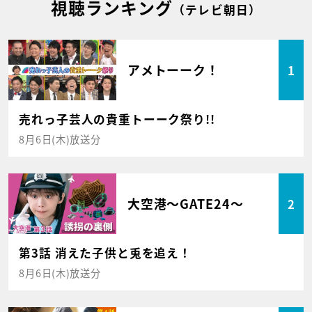
視聴ランキング
（テレビ朝日）
アメトーーク！
1
売れっ子芸人の貴重トーーク祭り!!
8月6日(木)放送分
大空港～GATE24～
2
第3話 消えた子供と兎を追え！
8月6日(木)放送分