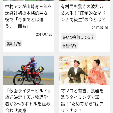
中村アンが山崎育三郎を
有村昆も驚きの波乱万
誘惑?! 初の本格的悪女
丈人生！“圧倒的なマド
役で「今までとは違
ンナ同級生”の今とは？
う、一面も」
2017.07.26
2017.07.26
あいつ今何してる？
番組情報
番組情報
『仮面ライダービルド』
マツコと有吉、食器を
放送決定！天才物理学
洗うタイミングで議
者が2本のボトルを組み
論！“ためてから”はア
合わせ変身
リ？ナシ？