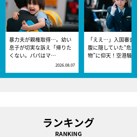
暴力夫が親権取得…。幼い
「ええ…」入国審査
息子が切実な訴え「帰りた
腹に隠していた“危険
くない。パパはマ…
物”に仰天！空港騒
2026.08.07
2
ランキング
RANKING