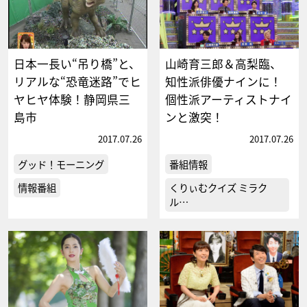
日本一長い“吊り橋”と、
山崎育三郎＆高梨臨、
リアルな“恐竜迷路”でヒ
知性派俳優ナインに！
ヤヒヤ体験！静岡県三
個性派アーティストナイ
島市
ンと激突！
2017.07.26
2017.07.26
グッド！モーニング
番組情報
情報番組
くりぃむクイズ ミラク
ル…