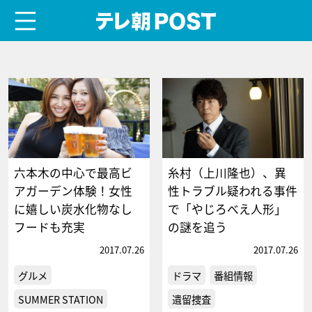
menu
テレ朝POST
六本木の中心で最高ビ
糸村（上川隆也）、異
アガーデン体験！女性
性トラブル疑われる事件
に嬉しい炭水化物なし
で「やじろべえ人形」
フードも充実
の謎を追う
2017.07.26
2017.07.26
グルメ
ドラマ
番組情報
SUMMER STATION
遺留捜査