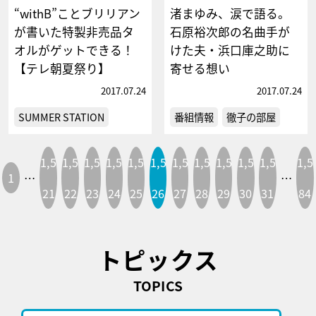
“withB”ことブリリアン
渚まゆみ、涙で語る。
が書いた特製非売品タ
石原裕次郎の名曲手が
オルがゲットできる！
けた夫・浜口庫之助に
【テレ朝夏祭り】
寄せる想い
2017.07.24
2017.07.24
SUMMER STATION
番組情報
徹子の部屋
1,5
1,5
1,5
1,5
1,5
1,5
1,5
1,5
1,5
1,5
1,5
1,5
1
…
…
21
22
23
24
25
26
27
28
29
30
31
84
トピックス
TOPICS