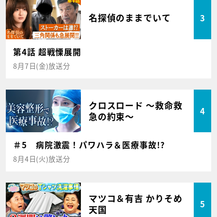
名探偵のままでいて
3
第4話 超戦慄展開
8月7日(金)放送分
クロスロード ～救命救
4
急の約束～
＃5 病院激震！パワハラ＆医療事故!?
8月4日(火)放送分
マツコ＆有吉 かりそめ
5
天国