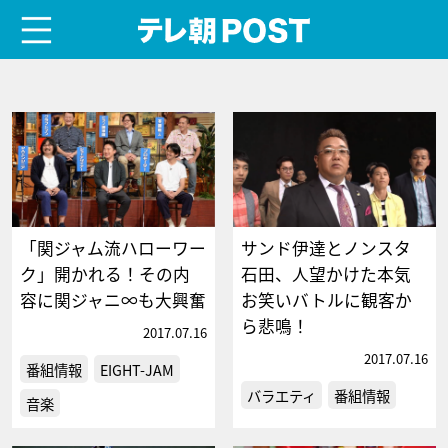
menu
テレ朝POST
「関ジャム流ハローワー
サンド伊達とノンスタ
ク」開かれる！その内
石田、人望かけた本気
容に関ジャニ∞も大興奮
お笑いバトルに観客か
ら悲鳴！
2017.07.16
2017.07.16
番組情報
EIGHT-JAM
バラエティ
番組情報
音楽