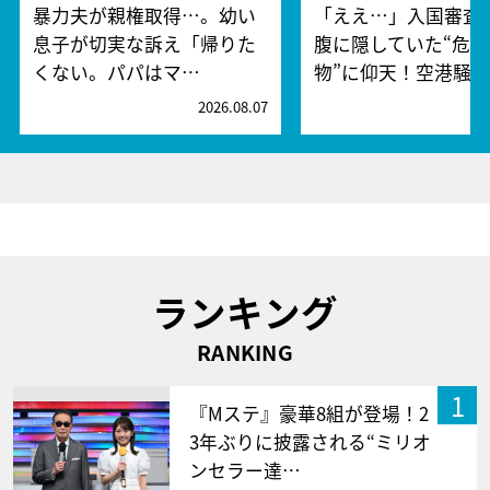
暴力夫が親権取得…。幼い
「ええ…」入国審査
息子が切実な訴え「帰りた
腹に隠していた“危険
くない。パパはマ…
物”に仰天！空港騒
2026.08.07
2
ランキング
RANKING
1
『Mステ』豪華8組が登場！2
3年ぶりに披露される“ミリオ
ンセラー達…