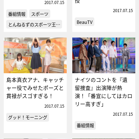
授
2017.07.15
2017.07.15
番組情報
スポーツ
BeauTV
とんねるずのスポーツ王…
島本真衣アナ、キャッチ
ナイツのコントを『遺
ャー役でみせたポーズと
留捜査』出演陣が熱
貫禄がスゴすぎる！
演！「番宣にしてはカロ
リー高すぎ」
2017.07.15
2017.07.15
グッド！モーニング
番組情報