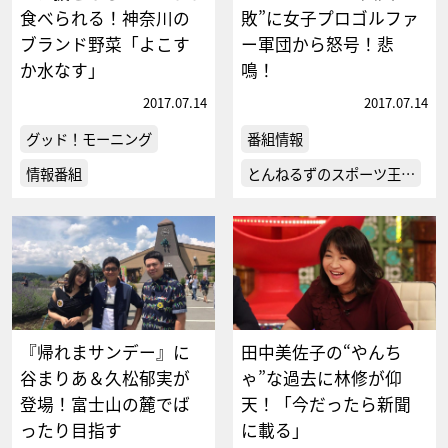
食べられる！神奈川の
敗”に女子プロゴルファ
ブランド野菜「よこす
ー軍団から怒号！悲
か水なす」
鳴！
2017.07.14
2017.07.14
グッド！モーニング
番組情報
情報番組
とんねるずのスポーツ王…
『帰れまサンデー』に
田中美佐子の“やんち
谷まりあ＆久松郁実が
ゃ”な過去に林修が仰
登場！富士山の麓でば
天！「今だったら新聞
ったり目指す
に載る」