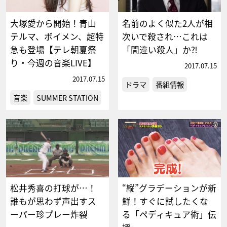
大塚愛から開始！青山
名前のよく似た2人が相
テルマ、ボイメン、超特
次いで殺され…これは
急も登場【テレ朝夏祭
「間違い殺人」か⁈
り・今週の音楽LIVE】
2017.07.15
2017.07.15
ドラマ
番組情報
音楽
SUMMER STATION
松井秀喜の打球が…！
“縦”グラデーションが新
誰もが思わず声出すス
鮮！すぐに試したくな
ーパー珍プレー炸裂
る「ペディキュア術」伝