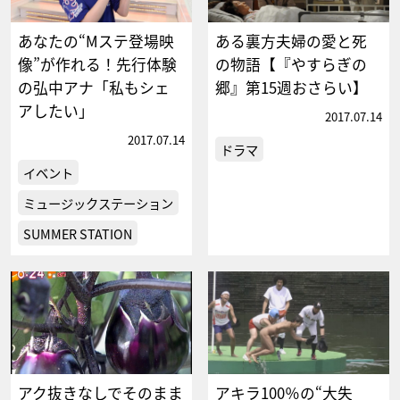
あなたの“Mステ登場映
ある裏方夫婦の愛と死
像”が作れる！先行体験
の物語【『やすらぎの
の弘中アナ「私もシェ
郷』第15週おさらい】
アしたい」
2017.07.14
2017.07.14
ドラマ
イベント
ミュージックステーション
SUMMER STATION
アク抜きなしでそのまま
アキラ100％の“大失