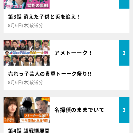
第3話 消えた子供と兎を追え！
8月6日(木)放送分
アメトーーク！
2
売れっ子芸人の貴重トーーク祭り!!
8月6日(木)放送分
名探偵のままでいて
3
第4話 超戦慄展開