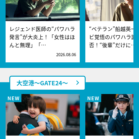
レジェンド医師の“パワハラ
“ベテラン”船越英一
発言”が大炎上！「女性はほ
ビ覚悟のパワハラ謝
んと無理」「…
否！“後輩”だけに…
2026.08.06
2
大空港～GATE24～