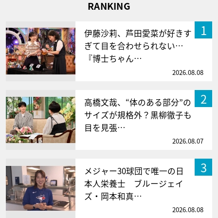
RANKING
1
伊藤沙莉、芦田愛菜が好きす
ぎて目を合わせられない…
『博士ちゃん…
2026.08.08
2
高橋文哉、“体のある部分”の
サイズが規格外？黒柳徹子も
目を見張…
2026.08.07
3
メジャー30球団で唯一の日
本人栄養士 ブルージェイ
ズ・岡本和真…
2026.08.08