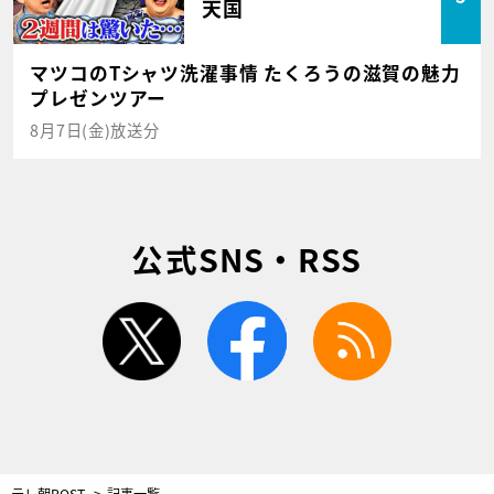
天国
マツコのTシャツ洗濯事情 たくろうの滋賀の魅力
プレゼンツアー
8月7日(金)放送分
公式SNS・RSS
twitter
facebook
rss
テレ朝POST
記事一覧