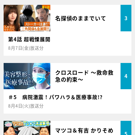
名探偵のままでいて
3
第4話 超戦慄展開
8月7日(金)放送分
クロスロード ～救命救
4
急の約束～
＃5 病院激震！パワハラ＆医療事故!?
8月4日(火)放送分
マツコ＆有吉 かりそめ
5