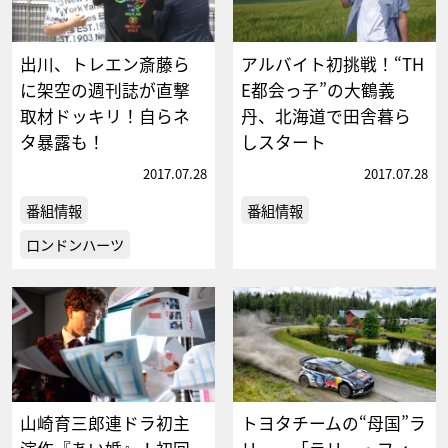
出川、トレエン斎藤ら
アルバイト初挑戦！“TH
に架空の週刊誌が直撃
E都会っ子”の大鶴義
取材ドッキリ！自らネ
丹、北海道で田舎暮ら
タ暴露も！
しスタート
2017.07.28
2017.07.28
番組情報
番組情報
ロンドンハーツ
山崎育三郎連ドラ初主
トヨタチームの“母国”ラ