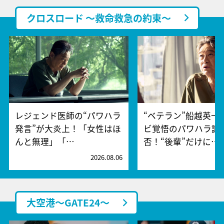
クロスロード ～救命救急の約束～
レジェンド医師の“パワハラ
“ベテラン”船越英一
発言”が大炎上！「女性はほ
ビ覚悟のパワハラ謝
んと無理」「…
否！“後輩”だけに…
2026.08.06
2
大空港～GATE24～