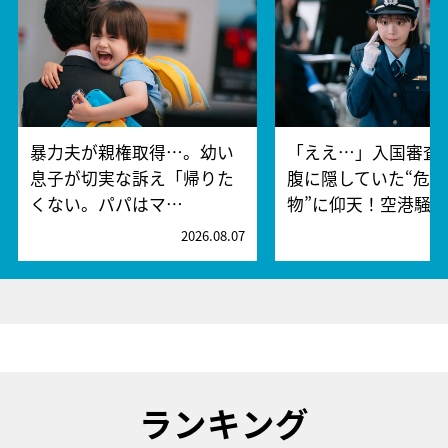
暴力夫が親権取得…。幼い
「ええ…」入国審査
息子が切実な訴え「帰りた
腹に隠していた“危険
くない。パパはマ…
物”に仰天！空港騒
2026.08.07
2
ランキング