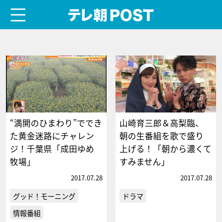
menu
テレ朝POST
“満開のひまわり”ででき
山崎育三郎＆高梨臨、
た黄金迷路にチャレン
朝の生番組を歌で盛り
ジ！千葉県「成田ゆめ
上げる！「朝から濃くて
牧場」
すみません」
2017.07.28
2017.07.28
グッド！モーニング
ドラマ
情報番組