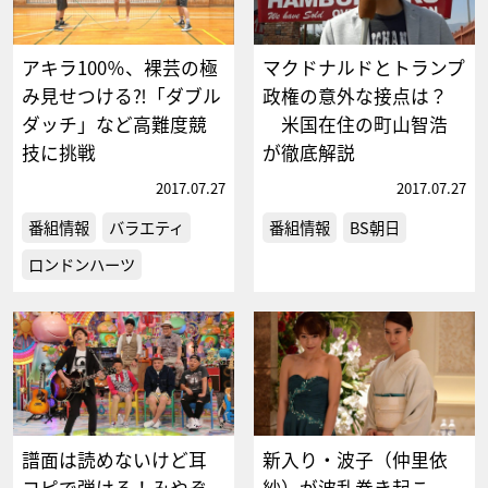
アキラ100％、裸芸の極
マクドナルドとトランプ
み見せつける⁈「ダブル
政権の意外な接点は？
ダッチ」など高難度競
米国在住の町山智浩
技に挑戦
が徹底解説
2017.07.27
2017.07.27
番組情報
バラエティ
番組情報
BS朝日
ロンドンハーツ
譜面は読めないけど耳
新入り・波子（仲里依
コピで弾ける！みやぞ
紗）が波乱巻き起こ