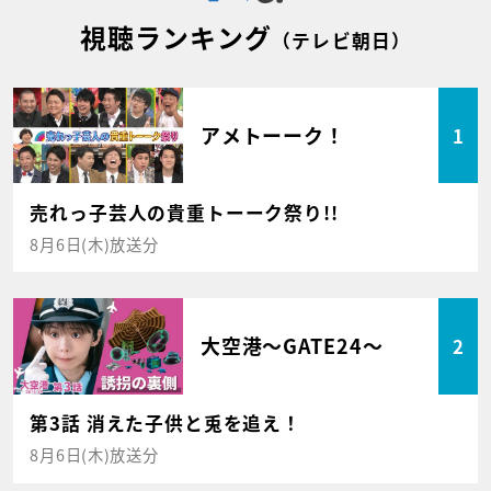
視聴ランキング
（テレビ朝日）
アメトーーク！
1
売れっ子芸人の貴重トーーク祭り!!
8月6日(木)放送分
大空港～GATE24～
2
第3話 消えた子供と兎を追え！
8月6日(木)放送分