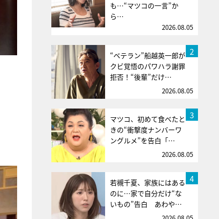
も…“マツコの一言”か
ら…
2026.08.05
2
“ベテラン”船越英一郎が
クビ覚悟のパワハラ謝罪
拒否！“後輩”だけ…
。
2026.08.05
3
マツコ、初めて食べたと
きの“衝撃度ナンバーワ
ングルメ”を告白「…
2026.08.05
4
若槻千夏、家族にはある
のに…家で自分だけ“な
いもの”告白 あわや…
2026.08.05