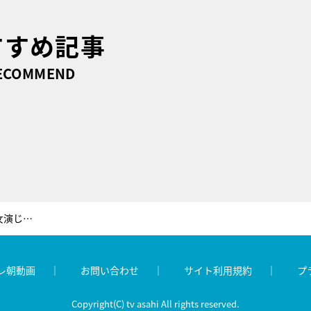
すすめ記事
ECOMMEND
「プレッシャーが快感に…」最強の悪女演じきった武井咲、新たな決意語る【黒革の手帖】
レ朝動画
お問い合わせ
サイト利用規約
プ
Copyright(C) tv asahi All rights reserved.