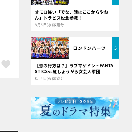
オモロ怖い「でな、話はここからやね
ん」トラビス松倉参戦！
8月5日(水)放送分
ロンドンハーツ
5
ア
はてブ
スキボタン
【恋の行方は？】ラブマゲドン…FANTA
STICSvs紅しょうがら女芸人軍団
8月4日(火)放送分