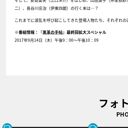
そして、安島富夫（江口洋介）をはじめ、山田波子（仲里依紗
二）、長谷川庄治（伊東四朗）の行く末は…？
これまでに波乱を呼び起こしてきた登場人物たち、それぞれの
※番組情報：『
黒革の手帖
』最終回拡大スペシャル
2017年9月14日（木）
午後9：00～午後10：09
フォ
PHO