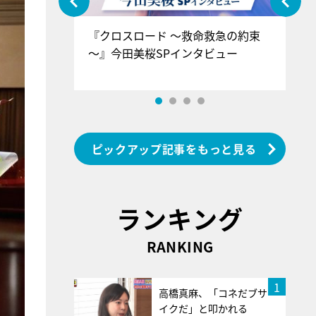
ぐ』＝LOV
『クロスロード ～救命救急の約束
『
香SPインタ
～』今田美桜SPインタビュー
ロ
ン
ピックアップ記事をもっと見る
ランキング
RANKING
1
高橋真麻、「コネだブサ
イクだ」と叩かれる