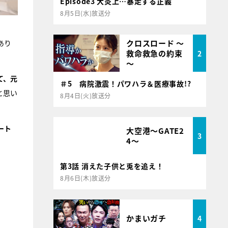
Episode3 大炎上…暴走する正義
8月5日(水)放送分
クロスロード ～
あり
救命救急の約束
2
～
て、元
＃5 病院激震！パワハラ＆医療事故!?
と思い
8月4日(火)放送分
ート
大空港～GATE2
3
4～
第3話 消えた子供と兎を追え！
8月6日(木)放送分
かまいガチ
4