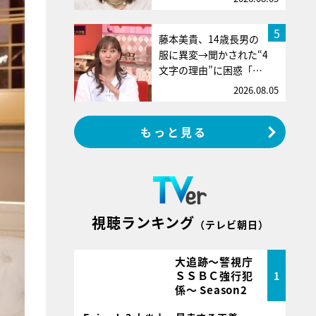
5
藤本美貴、14歳長男の
服に異変→聞かされた“4
文字の理由”に困惑「…
2026.08.05
もっと見る
視聴ランキング
（テレビ朝日）
大追跡～警視庁
ＳＳＢＣ強行犯
1
係～ Season2