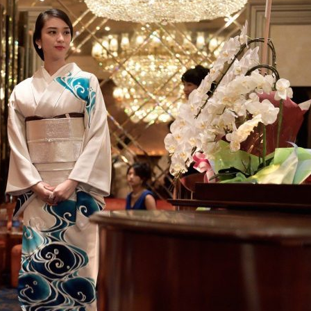
『アイ＝ラブ！げーみん
E齋藤樹愛羅＆佐々木舞
ビュー