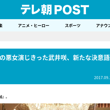
テレ
楽
アニメ・ヒーロー
スポーツ
アナウ
の悪女演じきった武井咲、新たな決意語
2017.09.
帖』
。