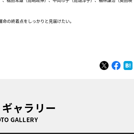
）、橋田常雄（高嶋政伸）、中岡市子（高畑淳子）、楢林謙治（奥田瑛
運命の終着点をしっかりと見届けたい。
ツイート
シェ
トギャラリー
TO GALLERY