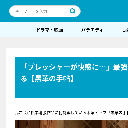
ドラマ・映画
バラエティ
音
「プレッシャーが快感に…」最強
る【黒革の手帖】
武井咲が松本清張作品に初挑戦している木曜ドラマ
『黒革の手