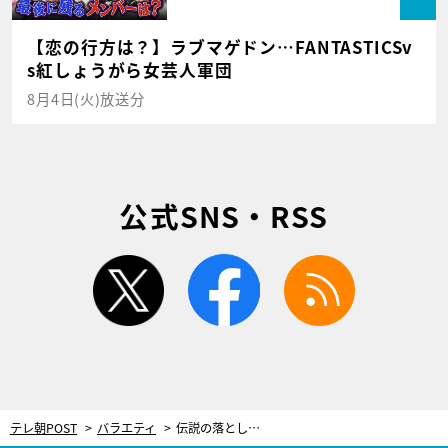
【恋の行方は？】ラブマゲドン…FANTASTICSv
s紅しょうがら女芸人軍団
8月4日(火)放送分
公式SNS・RSS
twitter
facebook
rss
テレ朝POST
バラエティ
伝説の落とし穴から14年…出川哲朗、ロンブー淳に復讐ドッキリ実行！