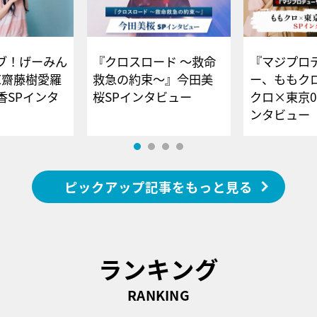
ブ！げーみん
『クロスロード ～救命
『マジプロ
E齋藤樹愛羅
救急の約束～』今田美
ー、ももク
香SPインタ
桜SPインタビュー
クロ×東京0
ンタビュー
ピックアップ記事をもっと見る
ランキング
RANKING