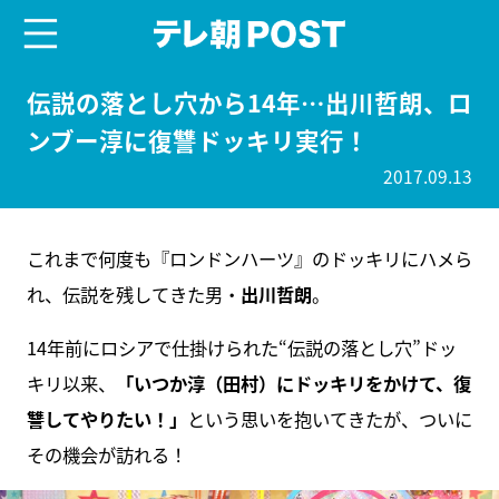
menu
テレ朝POST
伝説の落とし穴から14年…出川哲朗、ロ
ンブー淳に復讐ドッキリ実行！
2017.09.13
これまで何度も『ロンドンハーツ』のドッキリにハメら
れ、伝説を残してきた男・
出川哲朗
。
14年前にロシアで仕掛けられた“伝説の落とし穴”ドッ
キリ以来、
「いつか淳（田村）にドッキリをかけて、復
讐してやりたい！」
という思いを抱いてきたが、ついに
その機会が訪れる！