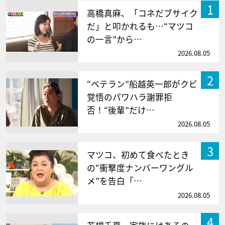
1
高橋真麻、「コネだブサイク
だ」と叩かれるも…“マツコ
の一言”から…
2026.08.05
2
“ベテラン”船越英一郎がクビ
覚悟のパワハラ謝罪拒
否！“後輩”だけ…
2026.08.05
3
マツコ、初めて食べたとき
の“衝撃度ナンバーワングル
メ”を告白「…
2026.08.05
4