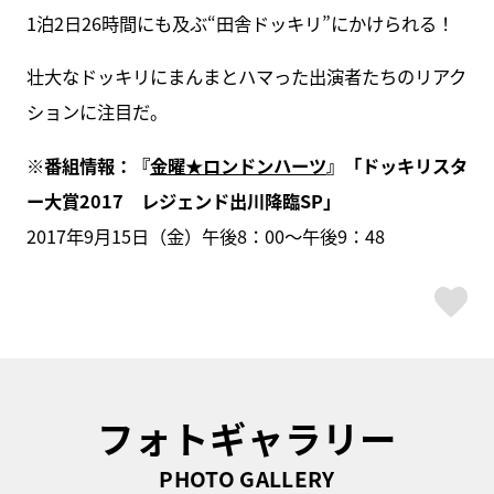
1泊2日26時間にも及ぶ“田舎ドッキリ”にかけられる！
壮大なドッキリにまんまとハマった出演者たちのリアク
ションに注目だ。
※番組情報：『
金曜★ロンドンハーツ
』「
ドッキリスタ
ー大賞2017 レジェンド出川降臨SP」
2017年9月15日（金）午後8：00～午後9：48
ス
フォトギャラリー
PHOTO GALLERY