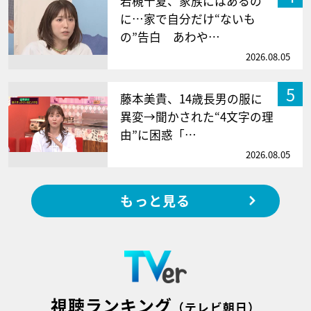
若槻千夏、家族にはあるの
に…家で自分だけ“ないも
の”告白 あわや…
2026.08.05
5
藤本美貴、14歳長男の服に
異変→聞かされた“4文字の理
由”に困惑「…
2026.08.05
もっと見る
視聴ランキング
（テレビ朝日）