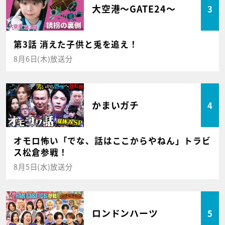
大空港～GATE24～
3
第3話 消えた子供と兎を追え！
8月6日(木)放送分
かまいガチ
4
オモロ怖い「でな、話はここからやねん」トラビ
ス松倉参戦！
8月5日(水)放送分
ロンドンハーツ
5