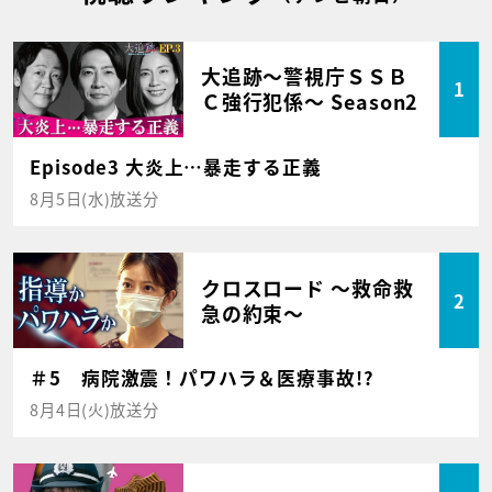
大追跡～警視庁ＳＳＢ
1
Ｃ強行犯係～ Season2
Episode3 大炎上…暴走する正義
8月5日(水)放送分
クロスロード ～救命救
2
急の約束～
＃5 病院激震！パワハラ＆医療事故!?
8月4日(火)放送分