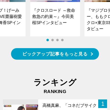
ブ！げーみ
『クロスロード ～救命
『マジプロ
VE齋藤樹愛
救急の約束～』今田美
ー、ももク
舞香SPイン
桜SPインタビュー
クロ×東京0
タビュー
ピックアップ記事をもっと見る
ランキング
RANKING
1
高橋真麻、「コネだブサイク