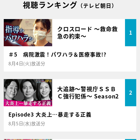
視聴ランキング
（テレビ朝日）
クロスロード ～救命救
1
急の約束～
＃5 病院激震！パワハラ＆医療事故!?
8月4日(火)放送分
大追跡～警視庁ＳＳＢ
2
Ｃ強行犯係～ Season2
Episode3 大炎上…暴走する正義
8月5日(水)放送分