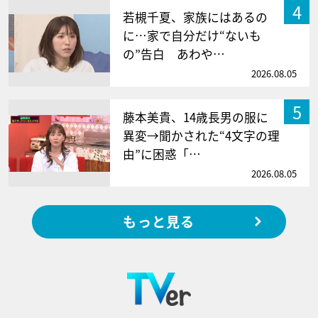
4
若槻千夏、家族にはあるの
に…家で自分だけ“ないも
の”告白 あわや…
2026.08.05
5
藤本美貴、14歳長男の服に
異変→聞かされた“4文字の理
由”に困惑「…
2026.08.05
もっと見る