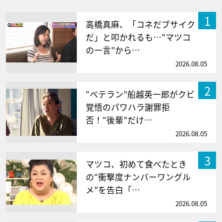
1
高橋真麻、「コネだブサイク
だ」と叩かれるも…“マツコ
の一言”から…
2026.08.05
2
“ベテラン”船越英一郎がクビ
覚悟のパワハラ謝罪拒
否！“後輩”だけ…
2026.08.05
3
マツコ、初めて食べたとき
の“衝撃度ナンバーワングル
メ”を告白「…
2026.08.05