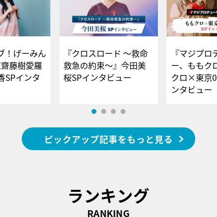
ブ！げーみん
『クロスロード ～救命
『マジプロ
E齋藤樹愛羅
救急の約束～』今田美
ー、ももク
香SPインタ
桜SPインタビュー
クロ×東京0
ンタビュー
ピックアップ記事をもっと見る
ランキング
RANKING