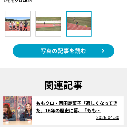
©ももクロChan
写真の記事を読む
関連記事
サムネイル
ももクロ・百田夏菜子「寂しくなってき
た」16年の歴史に幕、『もも…
2026.04.30