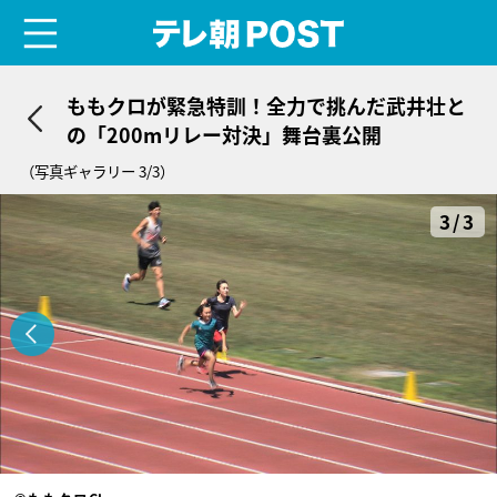
menu
テレ朝POST
ももクロが緊急特訓！全力で挑んだ武井壮と
の「200mリレー対決」舞台裏公開
（写真ギャラリー 3/3）
3/3