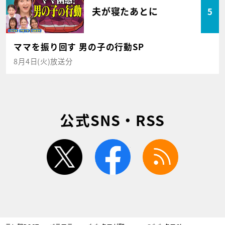
夫が寝たあとに
5
ママを振り回す 男の子の行動SP
8月4日(火)放送分
公式SNS・RSS
twitter
facebook
rss