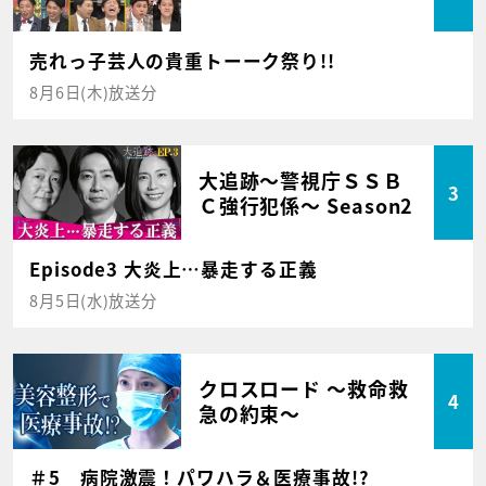
売れっ子芸人の貴重トーーク祭り!!
8月6日(木)放送分
大追跡～警視庁ＳＳＢ
3
Ｃ強行犯係～ Season2
Episode3 大炎上…暴走する正義
8月5日(水)放送分
クロスロード ～救命救
4
急の約束～
＃5 病院激震！パワハラ＆医療事故!?