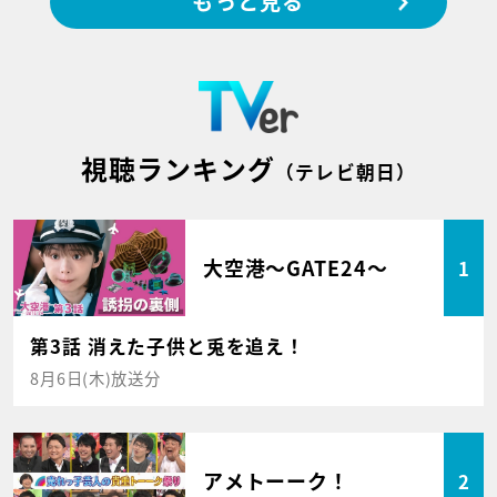
もっと見る
視聴ランキング
（テレビ朝日）
大空港～GATE24～
1
第3話 消えた子供と兎を追え！
8月6日(木)放送分
アメトーーク！
2