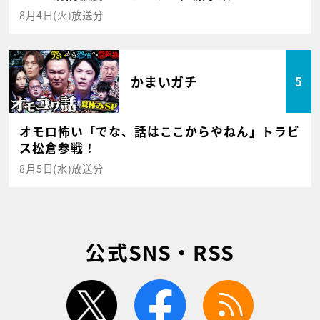
8月4日(火)放送分
かまいガチ
5
オモロ怖い「でな、話はここからやねん」トラビ
ス松倉参戦！
8月5日(水)放送分
公式SNS・RSS
twitter
facebook
rss