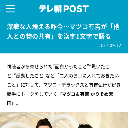
menu
テレ朝POST
潔癖な人増える昨今…マツコ有吉が「他
人との物の共有」を漢字1文字で語る
2017.09.12
視聴者から寄せられた“面白かったこと”“驚いたこ
と”“感動したこと”など「二人のお耳に入れておきたい
こと」に対して、マツコ・デラックスと有吉弘行が好き
勝手にトークをしていく
『マツコ＆有吉 かりそめ天
国』
。