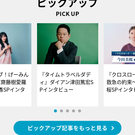
ピックアップ
PICK UP
ブ！げーみん
『タイムトラベルダデ
『クロスロー
E齋藤樹愛羅
ィ』ダイアン津田篤宏S
救急の約束
香SPインタ
Pインタビュー
桜SPイ
ピックアップ記事をもっと見る