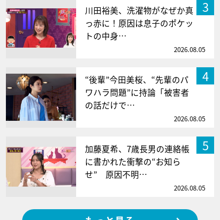
3
川田裕美、洗濯物がなぜか真
っ赤に！原因は息子のポケッ
トの中身…
2026.08.05
4
“後輩”今田美桜、“先輩のパ
ワハラ問題”に持論「被害者
の話だけで…
2026.08.05
5
加藤夏希、7歳長男の連絡帳
に書かれた衝撃の“お知ら
せ” 原因不明…
2026.08.05