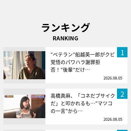
ランキング
RANKING
1
“ベテラン”船越英一郎がクビ
覚悟のパワハラ謝罪拒
否！“後輩”だけ…
2026.08.05
2
高橋真麻、「コネだブサイク
だ」と叩かれるも…“マツコ
の一言”から…
2026.08.05