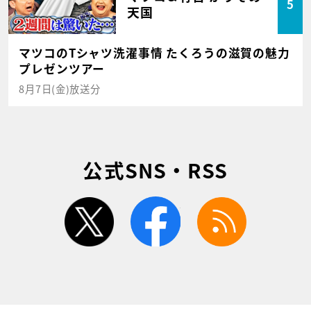
5
天国
マツコのTシャツ洗濯事情 たくろうの滋賀の魅力
プレゼンツアー
8月7日(金)放送分
公式SNS・RSS
twitter
facebook
rss