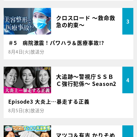
クロスロード ～救命救
3
急の約束～
＃5 病院激震！パワハラ＆医療事故!?
8月4日(火)放送分
大追跡～警視庁ＳＳＢ
4
Ｃ強行犯係～ Season2
Episode3 大炎上…暴走する正義
8月5日(水)放送分
マツコ＆有吉 かりそめ