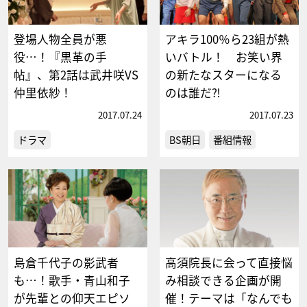
登場人物全員が悪
アキラ100％ら23組が熱
役…！『黒革の手
いバトル！ お笑い界
帖』、第2話は武井咲VS
の新たなスターになる
仲里依紗！
のは誰だ⁈
2017.07.24
2017.07.23
ドラマ
BS朝日
番組情報
島倉千代子の影武者
高須院長に会って直接悩
も…！歌手・青山和子
み相談できる企画が開
が先輩との仰天エピソ
催！テーマは「なんでも