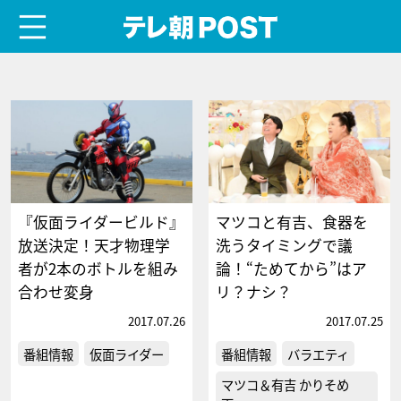
menu
テレ朝POST
『仮面ライダービルド』
マツコと有吉、食器を
放送決定！天才物理学
洗うタイミングで議
者が2本のボトルを組み
論！“ためてから”はア
合わせ変身
リ？ナシ？
2017.07.26
2017.07.25
番組情報
仮面ライダー
番組情報
バラエティ
マツコ＆有吉 かりそめ