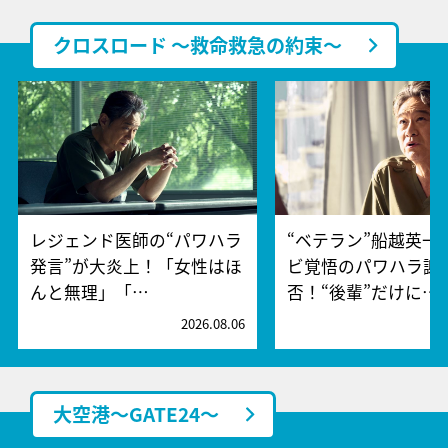
クロスロード ～救命救急の約束～
レジェンド医師の“パワハラ
“ベテラン”船越英一
発言”が大炎上！「女性はほ
ビ覚悟のパワハラ謝
んと無理」「…
否！“後輩”だけに…
2026.08.06
2
大空港～GATE24～