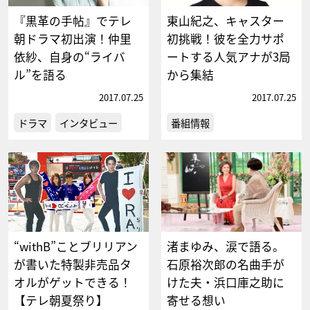
『黒革の手帖』でテレ
東山紀之、キャスター
朝ドラマ初出演！仲里
初挑戦！彼を全力サポ
依紗、自身の“ライバ
ートする人気アナが3局
ル”を語る
から集結
2017.07.25
2017.07.25
ドラマ
インタビュー
番組情報
“withB”ことブリリアン
渚まゆみ、涙で語る。
が書いた特製非売品タ
石原裕次郎の名曲手が
オルがゲットできる！
けた夫・浜口庫之助に
【テレ朝夏祭り】
寄せる想い