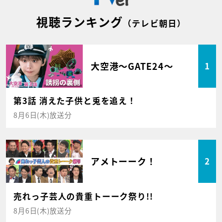
視聴ランキング
（テレビ朝日）
大空港～GATE24～
1
第3話 消えた子供と兎を追え！
8月6日(木)放送分
アメトーーク！
2
売れっ子芸人の貴重トーーク祭り!!
8月6日(木)放送分