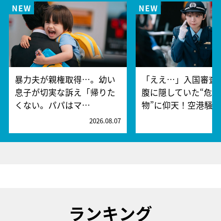
暴力夫が親権取得…。幼い
「ええ…」入国審査
息子が切実な訴え「帰りた
腹に隠していた“危険
くない。パパはマ…
物”に仰天！空港騒
2026.08.07
2
ランキング