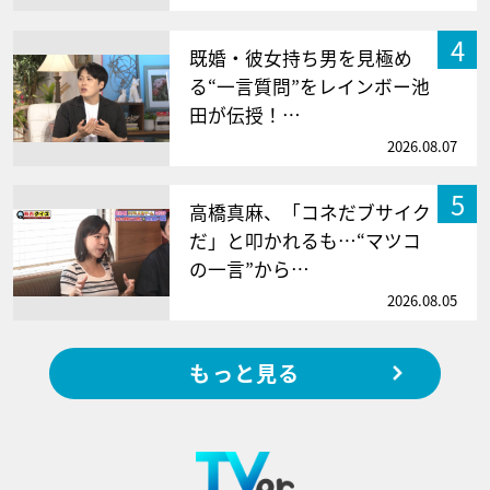
4
既婚・彼女持ち男を見極め
る“一言質問”をレインボー池
田が伝授！…
2026.08.07
5
高橋真麻、「コネだブサイク
だ」と叩かれるも…“マツコ
の一言”から…
2026.08.05
もっと見る