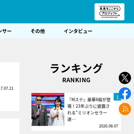
朝POST
ンサー
その他
インタビュー
ランキング
RANKING
17.07.21
1
『Mステ』豪華8組が登
場！23年ぶりに披露さ
れる“ミリオンセラー
達…
2026.08.07