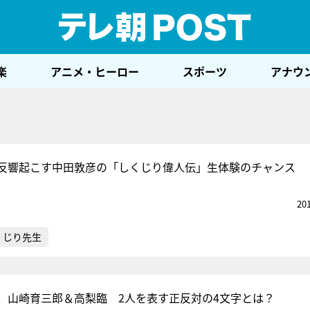
テレ
楽
アニメ・ヒーロー
スポーツ
アナウ
反響起こす中田敦彦の「しくじり偉人伝」生体験のチャンス
20
くじり先生
、山崎育三郎＆高梨臨 2人を表す正反対の4文字とは？