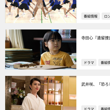
番組情報
ロ
寺田心『遺留捜
ドラマ
番組
武井咲、「恐ろ
ドラマ
番組