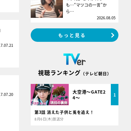
も…“マツコの一言”か
ら…
2026.08.05
」
もっと見る
17.07.21
視聴ランキング
（テレビ朝日）
！
大空港～GATE2
17.07.20
1
4～
第3話 消えた子供と兎を追え！
8月6日(木)放送分