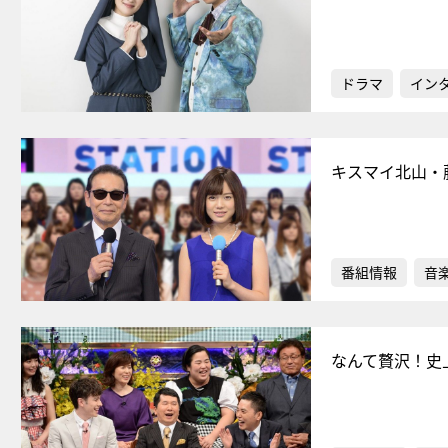
ドラマ
イン
キスマイ北山・
番組情報
音
なんて贅沢！史