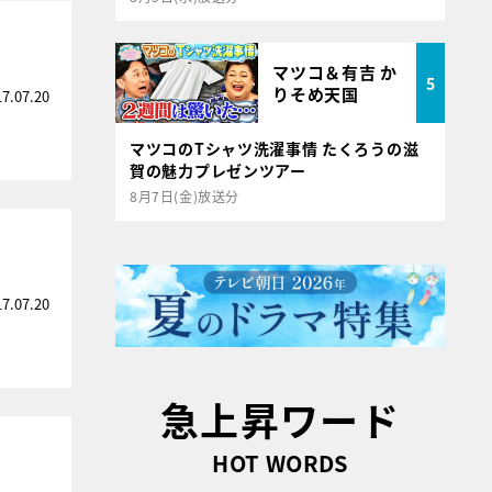
マツコ＆有吉 か
5
りそめ天国
17.07.20
マツコのTシャツ洗濯事情 たくろうの滋
賀の魅力プレゼンツアー
8月7日(金)放送分
17.07.20
急上昇ワード
！
HOT WORDS