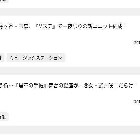
藤ヶ谷・玉森、『Mステ』で一夜限りの新ユニット結成！
20
楽
ミュージックステーション
集う街…『黒革の手帖』舞台の銀座が「悪女・武井咲」だらけ！
20
情報