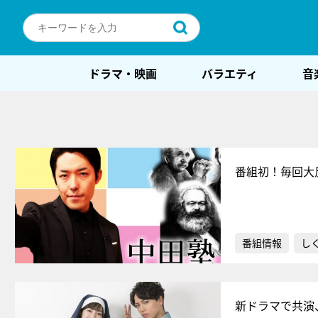
ドラマ・映画
バラエティ
音
番組初！毎回大
番組情報
し
新ドラマで共演