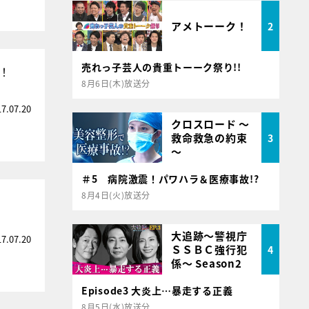
アメトーーク！
2
売れっ子芸人の貴重トーーク祭り!!
！
8月6日(木)放送分
17.07.20
クロスロード ～
救命救急の約束
3
～
＃5 病院激震！パワハラ＆医療事故!?
8月4日(火)放送分
大追跡～警視庁
17.07.20
ＳＳＢＣ強行犯
4
係～ Season2
Episode3 大炎上…暴走する正義
8月5日(水)放送分