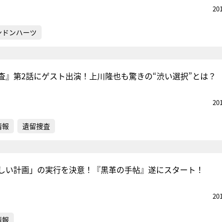
20
ンドンハーツ
査』第2話にゲスト出演！上川隆也も驚きの“渋い選択”とは？
20
情報
遺留捜査
しい計画」の実行を決意！『黒革の手帖』遂にスタート！
20
情報