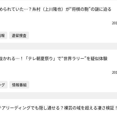
められていた…？糸村（上川隆也）が“将棋の駒”の謎に迫る
20
情報
遺留捜査
抜かれる…！「テレ朝夏祭り」で“世界ラリー”を疑似体験
20
ング
情報番組
、チアリーディングでも隠し通せる？裸芸の域を超える凄さ検証