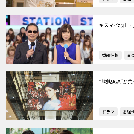
キスマイ北山・
番組情報
音
“魑魅魍魎”が
ドラマ
番組