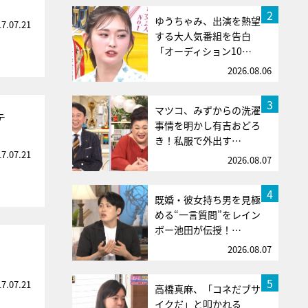
2
ゆうちゃみ、出演を熱望
17.07.21
する大人気番組を告白
「オーディション10…
2026.08.06
3
マツコ、みずからの洗濯
テ
事情を明かし有吉おどろ
き！私服で外出す…
17.07.21
2026.08.07
4
既婚・彼女持ち男を見極
める“一言質問”をレイン
ボー池田が伝授！…
2026.08.07
5
17.07.21
高橋真麻、「コネだブサ
イクだ」と叩かれる