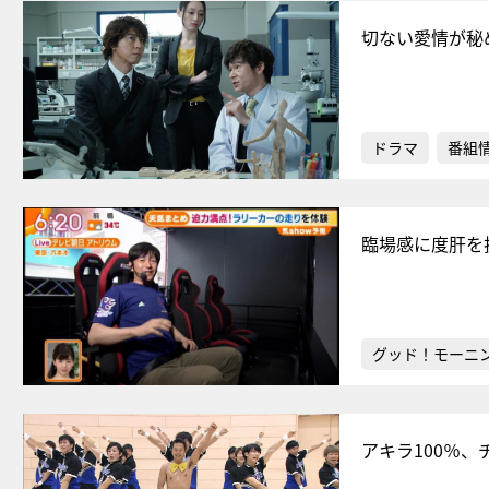
切ない愛情が秘
ドラマ
番組
臨場感に度肝を
グッド！モーニ
アキラ100％