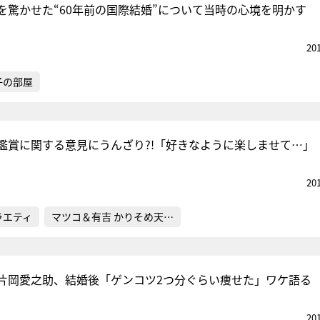
を驚かせた“60年前の国際結婚”について当時の心境を明かす
20
子の部屋
鑑賞に関する意見にうんざり?!「好きなように楽しませて…」
20
ラエティ
マツコ＆有吉 かりそめ天…
片岡愛之助、結婚後「ゲンコツ2つ分ぐらい痩せた」ワケ語る
20