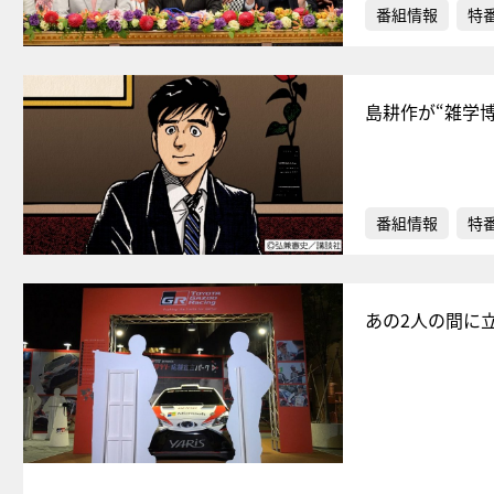
番組情報
特
島耕作が“雑学
番組情報
特
あの2人の間に