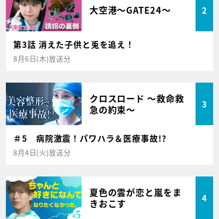
大空港～GATE24～
2
第3話 消えた子供と兎を追え！
8月6日(木)放送分
クロスロード ～救命救
3
急の約束～
＃5 病院激震！パワハラ＆医療事故!?
8月4日(火)放送分
夏色の雲が恋と嵐をま
4
きおこす