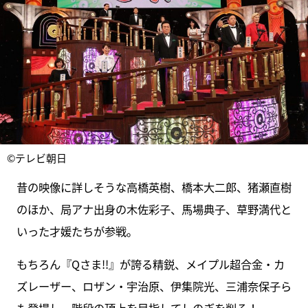
©テレビ朝日
昔の映像に詳しそうな高橋英樹、橋本大二郎、猪瀬直樹
のほか、局アナ出身の木佐彩子、馬場典子、草野満代と
いった才媛たちが参戦。
もちろん『Qさま!!』が誇る精鋭、メイプル超合金・カ
ズレーザー、ロザン・宇治原、伊集院光、三浦奈保子ら
も登場し、階段の頂上を目指してしのぎを削る！