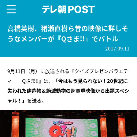
menu
テレ朝POST
高橋英樹、猪瀬直樹ら昔の映像に詳しそ
うなメンバーが『Qさま!!』でバトル
2017.09.11
9月11日（月）に放送される『クイズプレゼンバラエテ
ィー Qさま!!』は、
「今はもう見られない！20世紀に
失われた建造物＆絶滅動物の超貴重映像から出題スペシ
ャル！」
を送る。