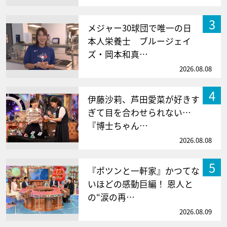
3
メジャー30球団で唯一の日
本人栄養士 ブルージェイ
ズ・岡本和真…
2026.08.08
4
伊藤沙莉、芦田愛菜が好きす
ぎて目を合わせられない…
『博士ちゃん…
2026.08.08
5
『ポツンと一軒家』かつてな
いほどの感動巨編！ 恩人と
の“涙の再…
2026.08.09