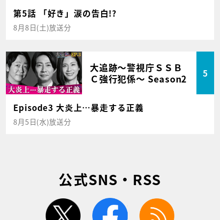
第5話 「好き」涙の告白!?
8月8日(土)放送分
大追跡～警視庁ＳＳＢ
5
Ｃ強行犯係～ Season2
Episode3 大炎上…暴走する正義
8月5日(水)放送分
公式SNS・RSS
twitter
facebook
rss