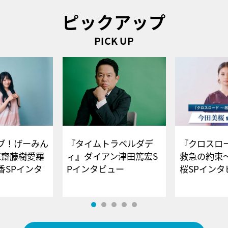
ピックアップ
PICK UP
ブ！げーみん
『タイムトラベルダデ
『クロスロー
E齋藤樹愛羅
ィ』ダイアン津田篤宏S
救急の約束
香SPインタ
Pインタビュー
桜SPイ