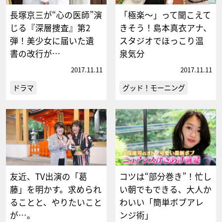
長塚京三が“心の医師”演
「極楽〜」って聞こえて
じる『深層捜査』第2
きそう！島本真衣アナ、
弾！美少女に届いた遺
スタジオでほっこり温
書の改行が…
泉気分
2017.11.11
2017.11.11
ドラマ
グッド！モーニング
友近、TV出演の「葛
コツは“部分巻き”！忙し
藤」を明かす。求められ
い朝でもできる、大人か
ることと、やりたいこと
わいい「簡単ボブアレ
が…。
ンジ術」