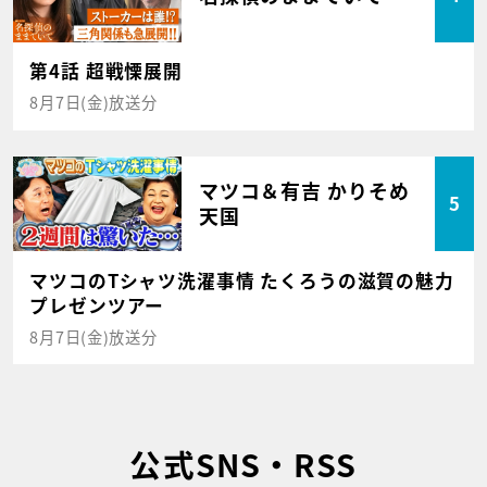
第4話 超戦慄展開
8月7日(金)放送分
マツコ＆有吉 かりそめ
5
天国
マツコのTシャツ洗濯事情 たくろうの滋賀の魅力
プレゼンツアー
8月7日(金)放送分
公式SNS・RSS