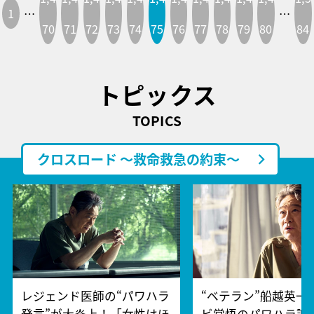
1
…
…
70
71
72
73
74
75
76
77
78
79
80
84
トピックス
TOPICS
クロスロード ～救命救急の約束～
レジェンド医師の“パワハラ
“ベテラン”船越英一
発言”が大炎上！「女性はほ
ビ覚悟のパワハラ謝