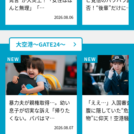
んと無理」「…
否！“後輩”だけに…
2026.08.06
2
大空港～GATE24～
暴力夫が親権取得…。幼い
「ええ…」入国審査
息子が切実な訴え「帰りた
腹に隠していた“危険
くない。パパはマ…
物”に仰天！空港騒
2026.08.07
2