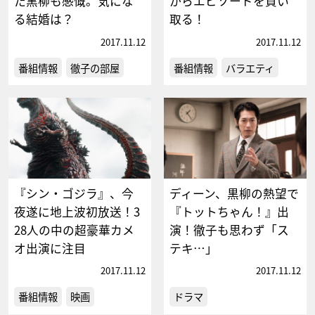
た黒柳も感慨。気にな
からエピソードを買い
る結婚は？
取る！
2017.11.12
2017.11.12
番組情報
徹子の部屋
番組情報
バラエティ
『シン・ゴジラ』、今
ディーン、黒柳の熱望で
夜遂に地上波初放送！3
『トットちゃん！』出
28人の中の超豪華カメ
演！徹子も思わず「ス
オ出演に注目
テキ…」
2017.11.12
2017.11.12
番組情報
映画
ドラマ