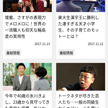
壇蜜、さすがの表現力
東大生漢字王に勝利し
でメロメロに！世界の
た凄すぎる天才小学
一流職人も仰天な輪島
生、その子育てのモッ
塗の実用性
トーとは？
2017.11.13
2017.11.12
番組情報
番組情報
今年で40歳の氷川きよ
トークネタが尽きた芸
し、23歳から見守ってき
人たち…一般の同級生