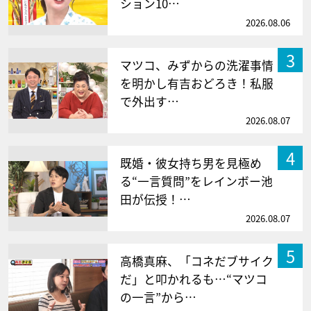
ション10…
2026.08.06
3
マツコ、みずからの洗濯事情
を明かし有吉おどろき！私服
で外出す…
2026.08.07
4
既婚・彼女持ち男を見極め
る“一言質問”をレインボー池
田が伝授！…
2026.08.07
5
高橋真麻、「コネだブサイク
だ」と叩かれるも…“マツコ
の一言”から…