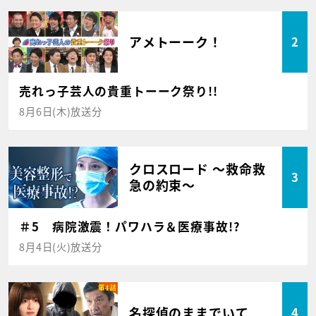
アメトーーク！
2
売れっ子芸人の貴重トーーク祭り!!
8月6日(木)放送分
クロスロード ～救命救
3
急の約束～
＃5 病院激震！パワハラ＆医療事故!?
8月4日(火)放送分
名探偵のままでいて
4