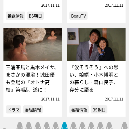
2017.11.11
2017.11.11
番組情報
BS朝日
BeauTV
三浦春馬と黒木メイサ、
『涙そうそう』への思
まさかの混浴！城田優
い、娘婿・小木博明と
も登場の『オトナ高
の暮らし…森山良子、
校』第4話、遂に！
存分に語る
2017.11.11
2017.11.11
ドラマ
番組情報
番組情報
BS朝日
1,4
1,4
1,4
1,4
1,4
1,4
1,4
1,4
1,4
1,4
1,4
1,5